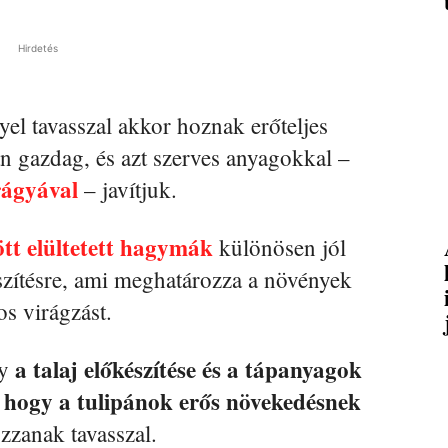
Hirdetés
yel tavasszal akkor hoznak erőteljes
an gazdag, és azt szerves anyagokkal –
ágyával
– javítjuk.
tt elültetett hagymák
különösen jól
észítésre, ami meghatározza a növények
os virágzást.
a talaj előkészítése és a tápanyagok
gy
 hogy a tulipánok erős növekedésnek
ozzanak tavasszal.