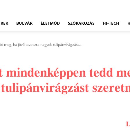
ÍREK
BULVÁR
ÉLETMÓD
SZÓRAKOZÁS
HI-TECH
d meg, ha jövő tavaszra nagyob tulipánvirágzást...
ot mindenképpen tedd me
tulipánvirágzást szeret
Pinterest
WhatsApp
Email