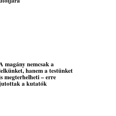
utoljára
A magány nemcsak a
lelkünket, hanem a testünket
is megterhelheti – erre
jutottak a kutatók