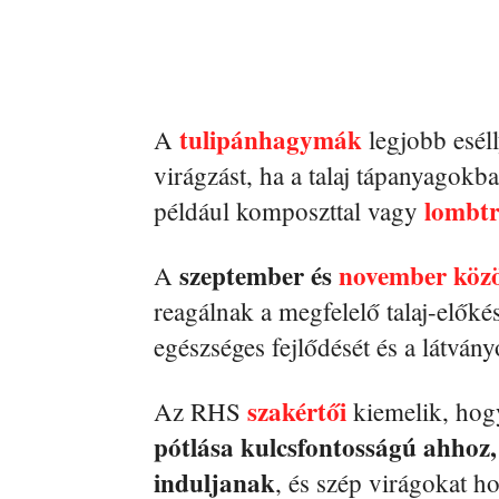
tulipánhagymák
A
legjobb eséll
virágzást, ha a talaj tápanyagokb
lombtr
például komposzttal vagy
szeptember és
november közö
A
reagálnak a megfelelő talaj-elők
egészséges fejlődését és a látvány
szakértői
Az RHS
kiemelik, ho
pótlása kulcsfontosságú ahhoz,
induljanak
, és szép virágokat h