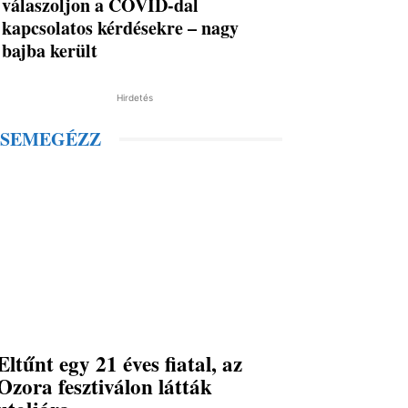
válaszoljon a COVID-dal
kapcsolatos kérdésekre – nagy
bajba került
Hirdetés
SEMEGÉZZ
Eltűnt egy 21 éves fiatal, az
Ozora fesztiválon látták