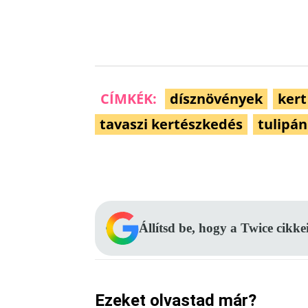
CÍMKÉK:
dísznövények
kert
tavaszi kertészkedés
tulipán
Facebook
Megosztás
Állítsd be, hogy a Twice cikke
Ezeket olvastad már?