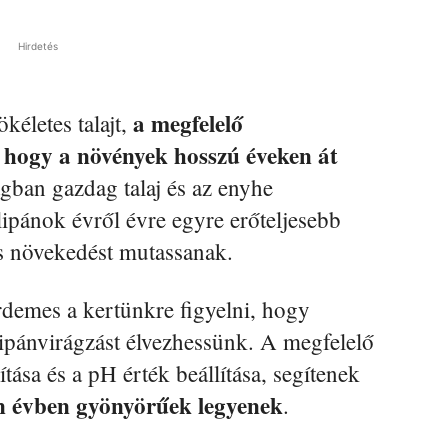
Hirdetés
a megfelelő
kéletes talajt,
, hogy a növények hosszú éveken át
gban gazdag talaj és az enyhe
lipánok évről évre egyre erőteljesebb
es növekedést mutassanak.
demes a kertünkre figyelni, hogy
lipánvirágzást élvezhessünk. A megfelelő
ítása és a pH érték beállítása, segítenek
n évben gyönyörűek legyenek
.