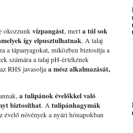
vízpangást
a túl sok
 ne okozzunk
, mert
amelyek így elpusztulhatnak
. A talaj
za a tápanyagokat, miközben biztosítja a
zek számára a talaj pH-értékének
a mész alkalmazását,
: az RHS javasolja
a tulipánok évelőkkel való
vannak,
nyt biztosíthat
tulipánhagymák
. A
az évelő növények a nyári hónapokban