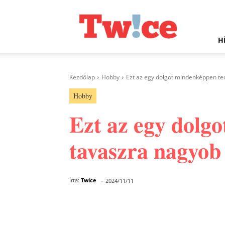
Twice.hu
H
Kezdőlap
Hobby
Ezt az egy dolgot mindenképpen ted
Hobby
Ezt az egy dolg
tavaszra nagyob 
-
Írta:
Twice
2024/11/11
Facebook
Megosztás