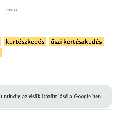
Hirdetés
kertészkedés
őszi kertészkedés
Pinterest
WhatsApp
Email
it mindig az elsők között lásd a Google-ben