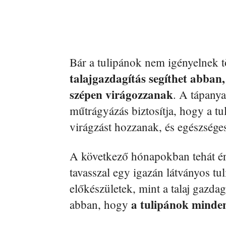
Bár a tulipánok nem igényelnek tö
talajgazdagítás segíthet abban
szépen virágozzanak
. A tápanya
műtrágyázás biztosítja, hogy a tu
virágzást hozzanak, és egészség
A következő hónapokban tehát ér
tavasszal egy igazán látványos tu
előkészületek, mint a talaj gazdag
a tulipánok minde
abban, hogy