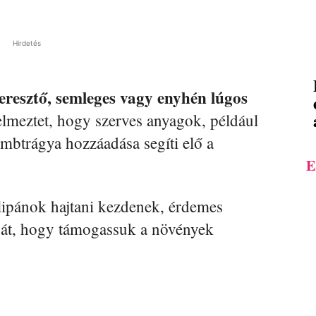
Hirdetés
áteresztő, semleges vagy enyhén lúgos
lmeztet, hogy szerves anyagok, például
ombtrágya hozzáadása segíti elő a
E
ulipánok hajtani kezdenek, érdemes
yát, hogy támogassuk a növények