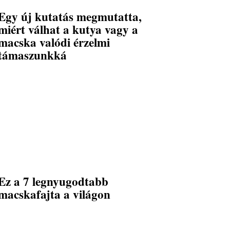
Egy új kutatás megmutatta,
miért válhat a kutya vagy a
macska valódi érzelmi
támaszunkká
Ez a 7 legnyugodtabb
macskafajta a világon