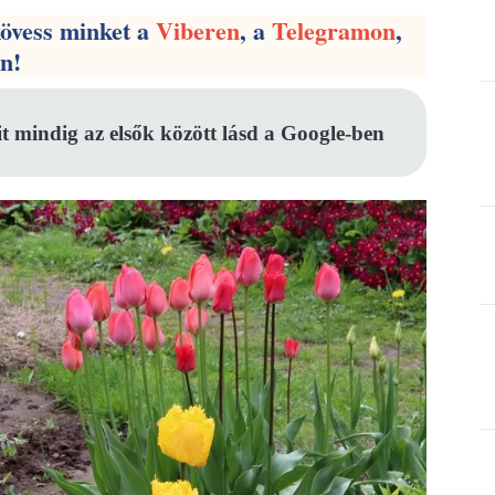
kövess minket a
Viberen
, a
Telegramon
,
en!
it mindig az elsők között lásd a Google-ben