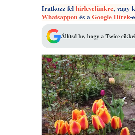
Iratkozz fel
hírlevelünkre
, vagy 
Whatsappon
és a
Google Hírek
-
Állítsd be, hogy a Twice cikke