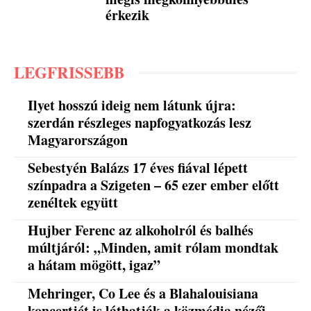
érkezik
LEGFRISSEBB
Ilyet hosszú ideig nem látunk újra:
szerdán részleges napfogyatkozás lesz
Magyarországon
Sebestyén Balázs 17 éves fiával lépett
színpadra a Szigeten – 65 ezer ember előtt
zenéltek együtt
Hujber Ferenc az alkoholról és balhés
múltjáról: „Minden, amit rólam mondtak
a hátam mögött, igaz”
Mehringer, Co Lee és a Blahalouisiana
koncertjét is láthatják a közmédia nézői