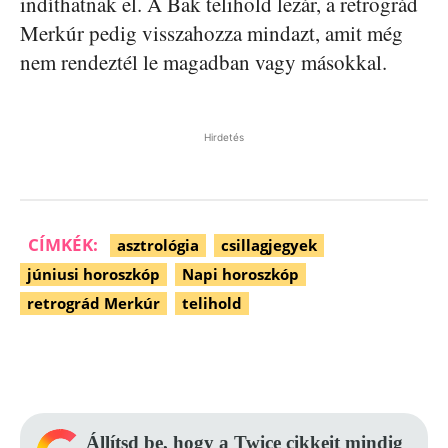
indíthatnak el. A Bak telihold lezár, a retrográd
Merkúr pedig visszahozza mindazt, amit még
nem rendeztél le magadban vagy másokkal.
Hirdetés
CÍMKÉK:
asztrológia
csillagjegyek
júniusi horoszkóp
Napi horoszkóp
retrográd Merkúr
telihold
Facebook
Pinterest
WhatsApp
Állítsd be, hogy a Twice cikkeit mindig