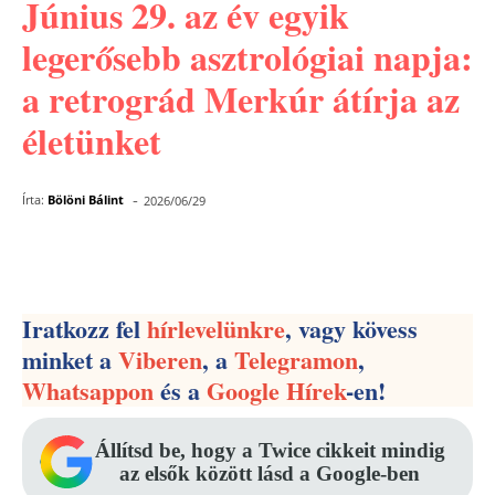
Június 29. az év egyik
legerősebb asztrológiai napja:
a retrográd Merkúr átírja az
életünket
-
Írta:
Bölöni Bálint
2026/06/29
Facebook
Pinterest
WhatsApp
Iratkozz fel
hírlevelünkre
, vagy kövess
minket a
Viberen
, a
Telegramon
,
Whatsappon
és a
Google Hírek
-en!
Állítsd be, hogy a Twice cikkeit mindig
az elsők között lásd a Google-ben