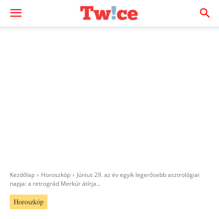
Kezdőlap
Horoszkóp
Június 29. az év egyik legerősebb asztrológiai
napja: a retrográd Merkúr átírja...
Horoszkóp