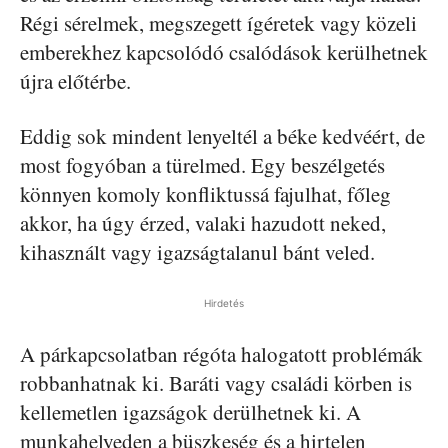
Régi sérelmek, megszegett ígéretek vagy közeli
emberekhez kapcsolódó csalódások kerülhetnek
újra előtérbe.
Eddig sok mindent lenyeltél a béke kedvéért, de
most fogyóban a türelmed. Egy beszélgetés
könnyen komoly konfliktussá fajulhat, főleg
akkor, ha úgy érzed, valaki hazudott neked,
kihasznált vagy igazságtalanul bánt veled.
Hirdetés
A párkapcsolatban régóta halogatott problémák
robbanhatnak ki. Baráti vagy családi körben is
kellemetlen igazságok derülhetnek ki. A
munkahelyeden a büszkeség és a hirtelen