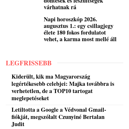
döntések és feszültségek
várhatnak rá
Napi horoszkóp 2026.
augusztus 1.: egy csillagjegy
élete 180 fokos fordulatot
vehet, a karma most mellé áll
LEGFRISSEBB
Kiderült, kik ma Magyarország
legértékesebb celebjei: Majka továbbra is
verhetetlen, de a TOP10 tartogat
meglepetéseket
Letiltotta a Google a Védvonal Gmail-
fiókját, megszólalt Czunyiné Bertalan
Judit