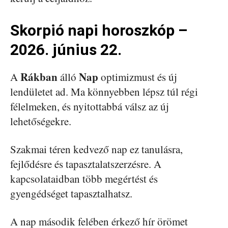
Skorpió napi horoszkóp –
2026. június 22.
Rákban
Nap
A
álló
optimizmust és új
lendületet ad. Ma könnyebben lépsz túl régi
félelmeken, és nyitottabbá válsz az új
lehetőségekre.
Szakmai téren kedvező nap ez tanulásra,
fejlődésre és tapasztalatszerzésre. A
kapcsolataidban több megértést és
gyengédséget tapasztalhatsz.
A nap második felében érkező hír örömet