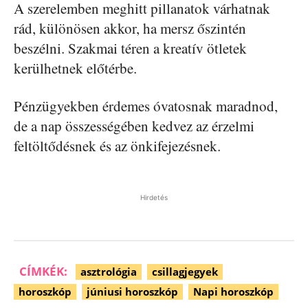
A szerelemben meghitt pillanatok várhatnak
rád, különösen akkor, ha mersz őszintén
beszélni. Szakmai téren a kreatív ötletek
kerülhetnek előtérbe.
Pénzügyekben érdemes óvatosnak maradnod,
de a nap összességében kedvez az érzelmi
feltöltődésnek és az önkifejezésnek.
Hirdetés
CÍMKÉK:
asztrológia
csillagjegyek
horoszkóp
júniusi horoszkóp
Napi horoszkóp