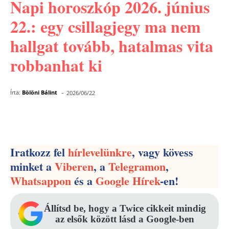
Napi horoszkóp 2026. június
22.: egy csillagjegy ma nem
hallgat tovább, hatalmas vita
robbanhat ki
-
Írta:
Bölöni Bálint
2026/06/22
Facebook
Pinterest
WhatsApp
Iratkozz fel
hírlevelünkre
, vagy kövess
minket a
Viberen
, a
Telegramon
,
Whatsappon
és a
Google Hírek
-en!
Állítsd be, hogy a Twice cikkeit mindig
az elsők között lásd a Google-ben