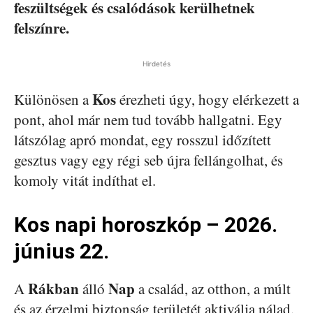
feszültségek és csalódások kerülhetnek
felszínre.
Hirdetés
Kos
Különösen a
érezheti úgy, hogy elérkezett a
pont, ahol már nem tud tovább hallgatni. Egy
látszólag apró mondat, egy rosszul időzített
gesztus vagy egy régi seb újra fellángolhat, és
komoly vitát indíthat el.
Kos napi horoszkóp – 2026.
június 22.
Rákban
Nap
A
álló
a család, az otthon, a múlt
és az érzelmi biztonság területét aktiválja nálad.