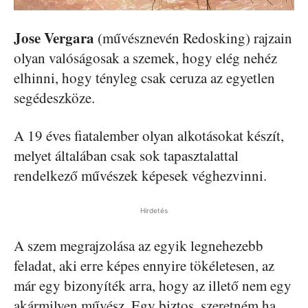
Jose Vergara
(művésznevén Redosking) rajzain
olyan valóságosak a szemek, hogy elég nehéz
elhinni, hogy tényleg csak ceruza az egyetlen
segédeszköze.
A 19 éves fiatalember olyan alkotásokat készít,
melyet általában csak sok tapasztalattal
rendelkező művészek képesek véghezvinni.
Hirdetés
A szem megrajzolása az egyik legnehezebb
feladat, aki erre képes ennyire tökéletesen, az
már egy bizonyíték arra, hogy az illető nem egy
akármilyen művész. Egy biztos, szeretném ha