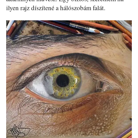
ilyen rajz díszítené a hálószobám falát.