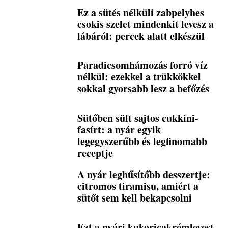
Ez a sütés nélküli zabpelyhes
csokis szelet mindenkit levesz a
lábáról: percek alatt elkészül
Paradicsomhámozás forró víz
nélkül: ezekkel a trükkökkel
sokkal gyorsabb lesz a befőzés
Sütőben sült sajtos cukkini-
fasírt: a nyár egyik
legegyszerűbb és legfinomabb
receptje
A nyár leghűsítőbb desszertje:
citromos tiramisu, amiért a
sütőt sem kell bekapcsolni
Ezt a nyári kukoricakrémlevest