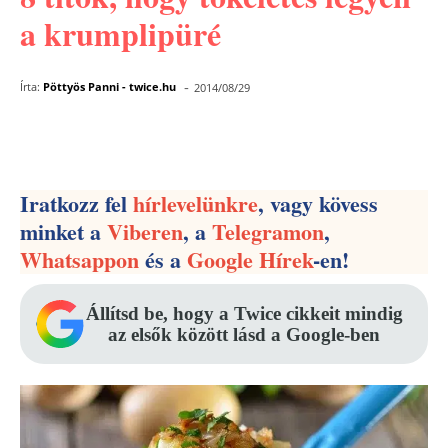
a krumplipüré
-
Írta:
Pöttyös Panni - twice.hu
2014/08/29
Facebook
Pinterest
WhatsApp
Iratkozz fel
hírlevelünkre
, vagy kövess
minket a
Viberen
, a
Telegramon
,
Whatsappon
és a
Google Hírek
-en!
Állítsd be, hogy a Twice cikkeit mindig
az elsők között lásd a Google-ben