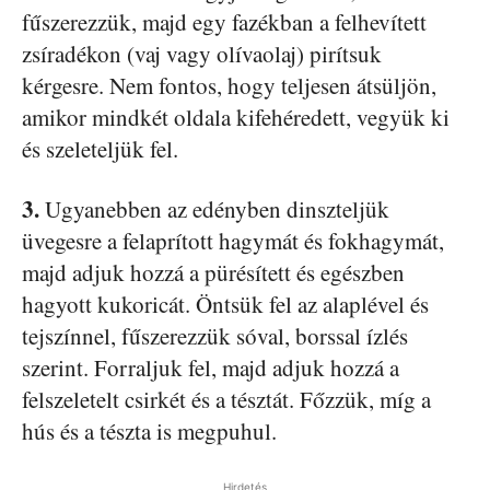
fűszerezzük, majd egy fazékban a felhevített
zsíradékon (vaj vagy olívaolaj) pirítsuk
kérgesre. Nem fontos, hogy teljesen átsüljön,
amikor mindkét oldala kifehéredett, vegyük ki
és szeleteljük fel.
3.
Ugyanebben az edényben dinszteljük
üvegesre a felaprított hagymát és fokhagymát,
majd adjuk hozzá a pürésített és egészben
hagyott kukoricát. Öntsük fel az alaplével és
tejszínnel, fűszerezzük sóval, borssal ízlés
szerint. Forraljuk fel, majd adjuk hozzá a
felszeletelt csirkét és a tésztát. Főzzük, míg a
hús és a tészta is megpuhul.
Hirdetés