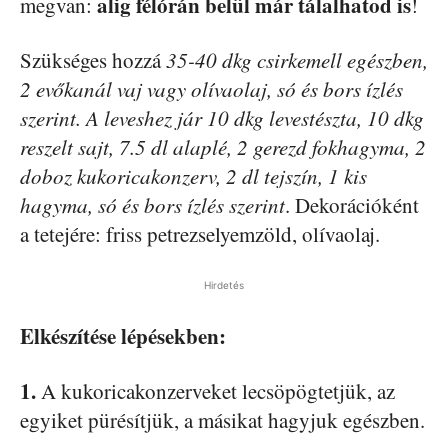
alig félórán belül már tálalhatod is
megvan:
!
Szükséges hozzá
35-40 dkg csirkemell egészben,
2 evőkanál vaj vagy olívaolaj, só és bors ízlés
szerint. A leveshez jár 10 dkg levestészta, 10 dkg
reszelt sajt, 7.5 dl alaplé, 2 gerezd fokhagyma, 2
doboz kukoricakonzerv, 2 dl tejszín, 1 kis
hagyma, só és bors ízlés szerint
. Dekorációként
a tetejére: friss petrezselyemzöld, olívaolaj.
Hirdetés
Elkészítése lépésekben:
1.
A kukoricakonzerveket lecsöpögtetjük, az
egyiket pürésítjük, a másikat hagyjuk egészben.