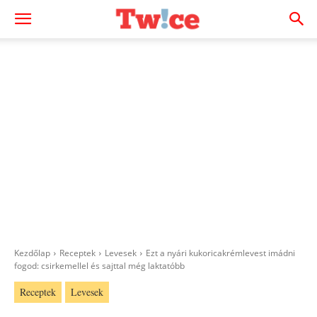
Kezdőlap
Receptek
Levesek
Ezt a nyári kukoricakrémlevest imádni
fogod: csirkemellel és sajttal még laktatóbb
Receptek
Levesek