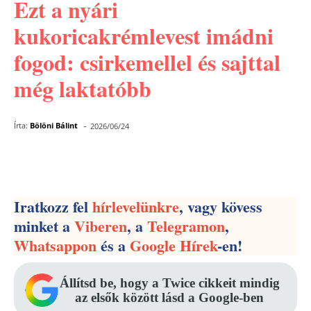
Ezt a nyári
kukoricakrémlevest imádni
fogod: csirkemellel és sajttal
még laktatóbb
-
Írta:
Bölöni Bálint
2026/06/24
Facebook
Pinterest
WhatsApp
Iratkozz fel
hírlevelünkre
, vagy kövess
minket a
Viberen
, a
Telegramon
,
Whatsappon
és a
Google Hírek
-en!
Állítsd be, hogy a Twice cikkeit mindig
az elsők között lásd a Google-ben