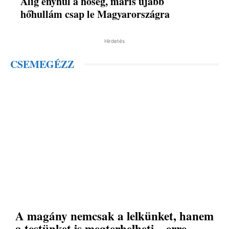
Alig enyhül a hőség, máris újabb
hőhullám csap le Magyarországra
Hirdetés
CSEMEGÉZZ
A magány nemcsak a lelkünket, hanem
a testünket is megterhelheti – erre