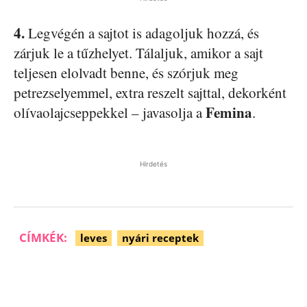
4.
Legvégén a sajtot is adagoljuk hozzá, és
zárjuk le a tűzhelyet. Tálaljuk, amikor a sajt
teljesen elolvadt benne, és szórjuk meg
petrezselyemmel, extra reszelt sajttal, dekorként
Femina
olívaolajcseppekkel – javasolja a
.
Hirdetés
CÍMKÉK:
leves
nyári receptek
Facebook
Pinterest
WhatsApp