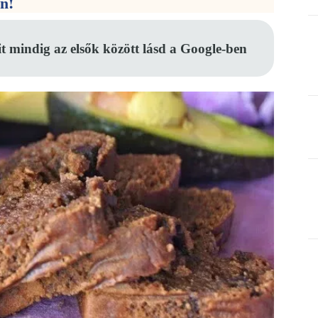
en!
it mindig az elsők között lásd a Google-ben