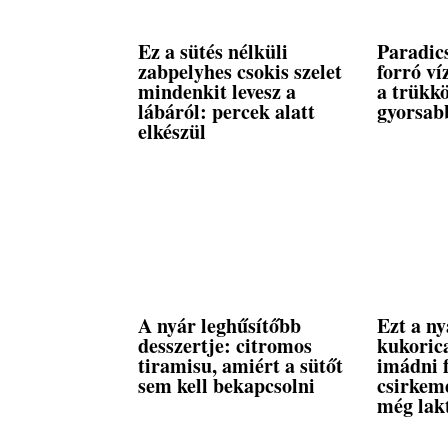
Ez a sütés nélküli
Paradi
zabpelyhes csokis szelet
forró ví
mindenkit levesz a
a trükk
lábáról: percek alatt
gyorsabb
elkészül
A nyár leghűsítőbb
Ezt a ny
desszertje: citromos
kukoric
tiramisu, amiért a sütőt
imádni 
sem kell bekapcsolni
csirkeme
még lak