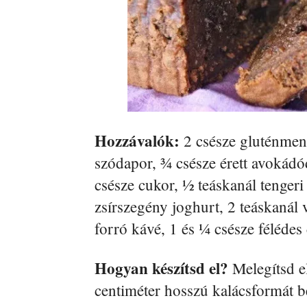
Hozzávalók:
2 csésze gluténment
szódapor, ¾ csésze érett avokádó
csésze cukor, ½ teáskanál tengeri 
zsírszegény joghurt, 2 teáskanál 
forró kávé, 1 és ¼ csésze félédes
Hogyan készítsd el?
Melegítsd el
centiméter hosszú kalácsformát b