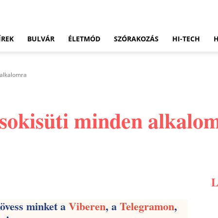
ÍREK
BULVÁR
ÉLETMÓD
SZÓRAKOZÁS
HI-TECH
 alkalomra
sokisüti minden alkalo
Pinterest
WhatsApp
Email
kövess minket a
Viberen
, a
Telegramon
,