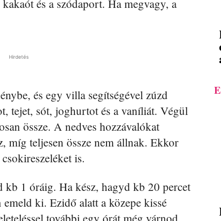
t, kakaót és a szódaport. Ha megvagy, a
Hirdetés
E
nybe, és egy villa segítségével zúzd
, tejet, sót, joghurtot és a vaníliát. Végül
aposan össze. A nedves hozzávalókat
, míg teljesen össze nem állnak. Ekkor
csokireszeléket is.
sd kb 1 óráig. Ha kész, hagyd kb 20 percet
n emeld ki. Ezidő alatt a közepe kissé
eleteléssel további egy órát még várnod