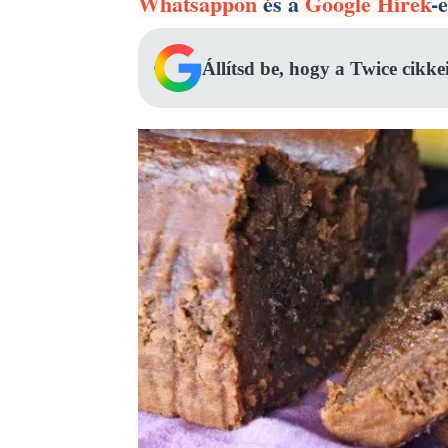
Whatsappon
és a
Google Hírek
-
Állítsd be, hogy a Twice cikke