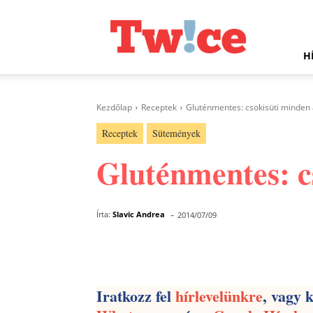
Twice.hu
H
Kezdőlap
Receptek
Gluténmentes: csokisüti minden
Receptek
Sütemények
Gluténmentes: c
-
Írta:
Slavic Andrea
2014/07/09
Facebook
Megosztás
Iratkozz fel
hírlevelünkre
, vagy 