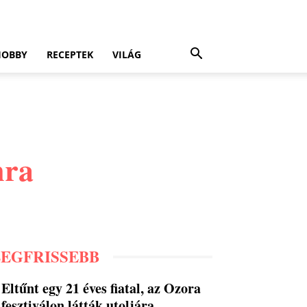
HOBBY
RECEPTEK
VILÁG
mra
LEGFRISSEBB
Eltűnt egy 21 éves fiatal, az Ozora
fesztiválon látták utoljára