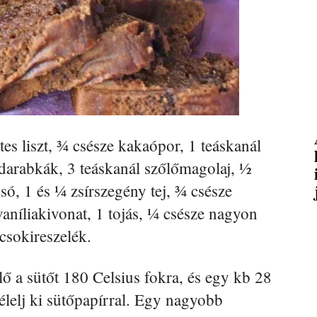
es liszt, ¾ csésze kakaópor, 1 teáskanál
darabkák, 3 teáskanál szőlőmagolaj, ½
só, 1 és ¼ zsírszegény tej, ¾ csésze
vaníliakivonat, 1 tojás, ¼ csésze nagyon
 csokireszelék.
ő a sütőt 180 Celsius fokra, és egy kb 28
élelj ki sütőpapírral. Egy nagyobb