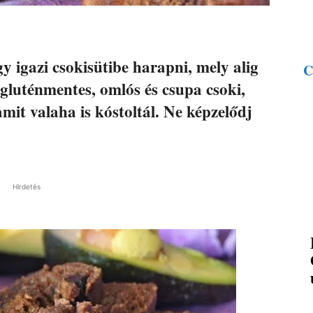
gy igazi csokisütibe harapni, mely alig
C
 gluténmentes, omlós és csupa csoki,
amit valaha is kóstoltál. Ne képzelődj
Hirdetés