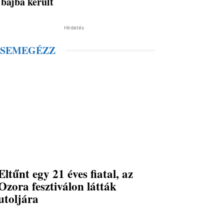
bajba került
Hirdetés
SEMEGÉZZ
Eltűnt egy 21 éves fiatal, az
Ozora fesztiválon látták
utoljára