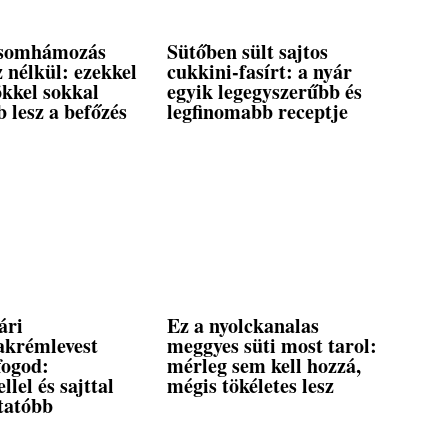
csomhámozás
Sütőben sült sajtos
z nélkül: ezekkel
cukkini-fasírt: a nyár
ökkel sokkal
egyik legegyszerűbb és
 lesz a befőzés
legfinomabb receptje
ári
Ez a nyolckanalas
akrémlevest
meggyes süti most tarol:
fogod:
mérleg sem kell hozzá,
llel és sajttal
mégis tökéletes lesz
tatóbb