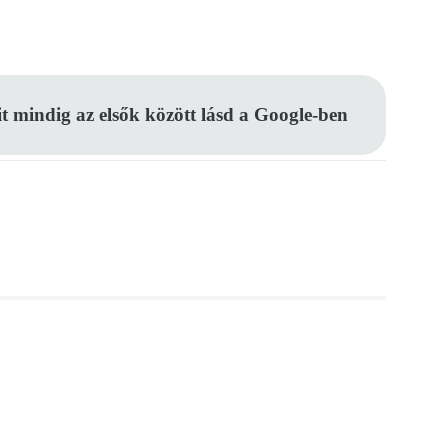
Pinterest
WhatsApp
Email
it mindig az elsők között lásd a Google-ben