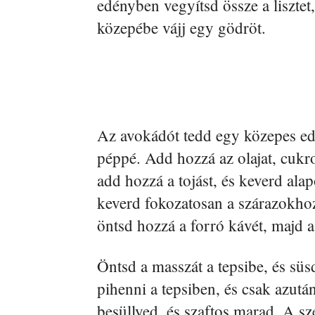
edényben vegyítsd össze a liszte
közepébe vájj egy gödröt.
Az avokádót tedd egy közepes edé
péppé. Add hozzá az olajat, cukrot
add hozzá a tojást, és keverd al
keverd fokozatosan a szárazokhoz
öntsd hozzá a forró kávét, majd a 
Öntsd a masszát a tepsibe, és sü
pihenni a tepsiben, és csak azutá
besüllyed, és szaftos marad. A sz