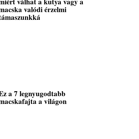
miért válhat a kutya vagy a
macska valódi érzelmi
támaszunkká
Ez a 7 legnyugodtabb
macskafajta a világon