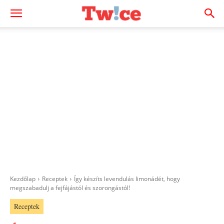
Kezdőlap
Receptek
Így készíts levendulás limonádét, hogy
megszabadulj a fejfájástól és szorongástól!
Receptek