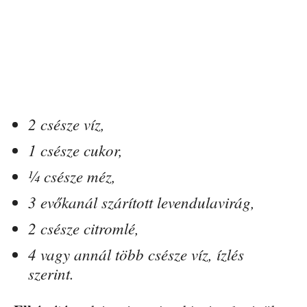
2 csésze víz,
1 csésze cukor,
¼ csésze méz,
3 evőkanál szárított levendulavirág,
2 csésze citromlé,
4 vagy annál több csésze víz, ízlés
szerint.