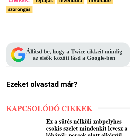
CÍMKÉK:
fejfájás
levendula
limonádé
szorongás
Facebook
Pinterest
WhatsApp
Állítsd be, hogy a Twice cikkeit mindig
az elsők között lásd a Google-ben
Ezeket olvastad már?
KAPCSOLÓDÓ CIKKEK
Ez a sütés nélküli zabpelyhes
csokis szelet mindenkit levesz a
lábáról: percek alatt elkészül