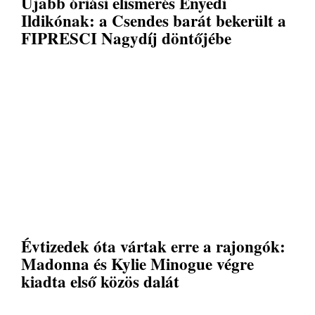
Újabb óriási elismerés Enyedi
Ildikónak: a Csendes barát bekerült a
FIPRESCI Nagydíj döntőjébe
Évtizedek óta vártak erre a rajongók:
Madonna és Kylie Minogue végre
kiadta első közös dalát