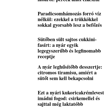
Paradicsomhámozás forró víz
nélkül: ezekkel a trükkökkel
sokkal gyorsabb lesz a befőzés
Sütőben sült sajtos cukkini-
fasírt: a nyár egyik
legegyszerűbb és legfinomabb
receptje
A nyár leghűsítőbb desszertje:
citromos tiramisu, amiért a
sütőt sem kell bekapcsolni
Ezt a nyári kukoricakrémlevest
imádni fogod: csirkemellel és
sajttal még laktatóbb