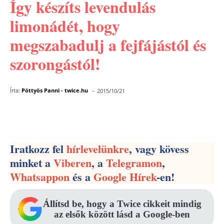
Így készíts levendulás
limonádét, hogy
megszabadulj a fejfájástól és
szorongástól!
-
Írta:
Pöttyös Panni - twice.hu
2015/10/21
Facebook
Pinterest
WhatsApp
Iratkozz fel
hírlevelünkre
, vagy kövess
minket a
Viberen
, a
Telegramon
,
Whatsappon
és a
Google Hírek
-en!
Állítsd be, hogy a Twice cikkeit mindig
az elsők között lásd a Google-ben