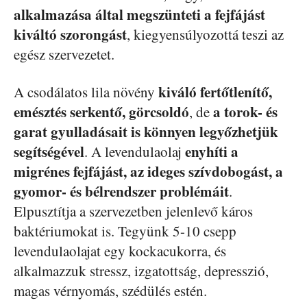
alkalmazása által megszünteti a fejfájást
kiváltó szorongást
, kiegyensúlyozottá teszi az
egész szervezetet.
kiváló fertőtlenítő,
A csodálatos lila növény
emésztés serkentő, görcsoldó
a torok- és
, de
garat gyulladásait is könnyen legyőzhetjük
segítségével
enyhíti a
. A levendulaolaj
migrénes fejfájást, az ideges szívdobogást, a
gyomor- és bélrendszer problémáit
.
Elpusztítja a szervezetben jelenlevő káros
baktériumokat is. Tegyünk 5-10 csepp
levendulaolajat egy kockacukorra, és
alkalmazzuk stressz, izgatottság, depresszió,
magas vérnyomás, szédülés estén.