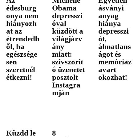
Az
Michelle
Egyetlen
édesburg
Obama
ásványi
onya nem
depresszi
anyag
hiányozh
óval
hiánya
at az
küzdött a
depresszi
étrendedb
világjárv
ót,
ől, ha
ány
álmatlans
egészsége
miatt:
ágot és
sen
szívszorít
memóriaz
szeretnél
ó üzenetet
avart
étkezni!
posztolt
okozhat!
Instagra
mján
Küzdd le
8