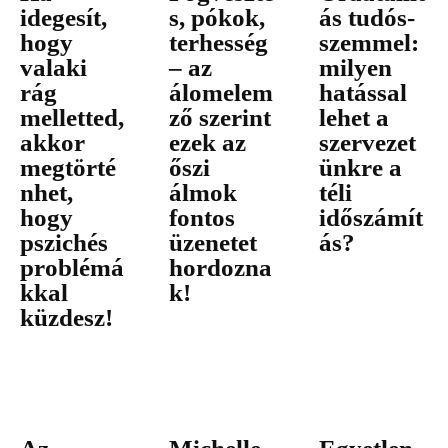
idegesít,
s, pókok,
ás tudós-
hogy
terhesség
szemmel:
valaki
– az
milyen
rág
álomelem
hatással
melletted,
ző szerint
lehet a
akkor
ezek az
szervezet
megtörté
őszi
ünkre a
nhet,
álmok
téli
hogy
fontos
időszámít
pszichés
üzenetet
ás?
problémá
hordozna
kkal
k!
küzdesz!