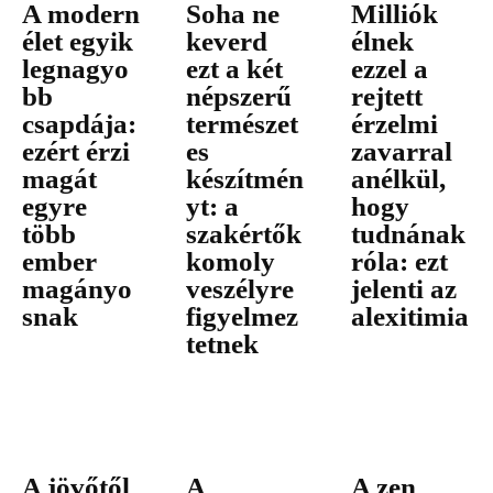
A modern
Soha ne
Milliók
élet egyik
keverd
élnek
legnagyo
ezt a két
ezzel a
bb
népszerű
rejtett
csapdája:
természet
érzelmi
ezért érzi
es
zavarral
magát
készítmén
anélkül,
egyre
yt: a
hogy
több
szakértők
tudnának
ember
komoly
róla: ezt
magányo
veszélyre
jelenti az
snak
figyelmez
alexitimia
tetnek
A jövőtől
A
A zen