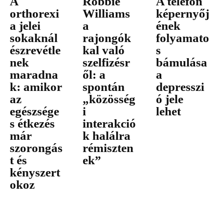
A
Robbie
A telefon
orthorexi
Williams
képernyőj
a jelei
a
ének
sokaknál
rajongók
folyamato
észrevétle
kal való
s
nek
szelfizésr
bámulása
maradna
ől: a
a
k: amikor
spontán
depresszi
az
„közösség
ó jele
egészsége
i
lehet
s étkezés
interakció
már
k halálra
szorongás
rémiszten
t és
ek”
kényszert
okoz