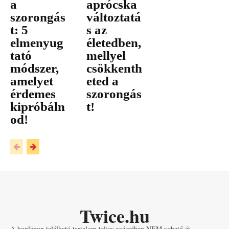
a
aprócska
szorongás
változtatá
t: 5
s az
elmenyug
életedben,
tató
mellyel
módszer,
csökkenth
amelyet
eted a
érdemes
szorongás
kipróbáln
t!
od!
Twice.hu
A honlapon található tartalom teljes egészében NEM vehető át.