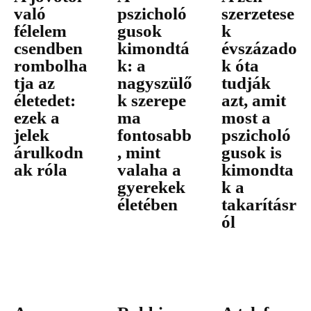
való
pszicholó
szerzetese
félelem
gusok
k
csendben
kimondtá
évszázado
rombolha
k: a
k óta
tja az
nagyszülő
tudják
életedet:
k szerepe
azt, amit
ezek a
ma
most a
jelek
fontosabb
pszicholó
árulkodn
, mint
gusok is
ak róla
valaha a
kimondta
gyerekek
k a
életében
takarításr
ól