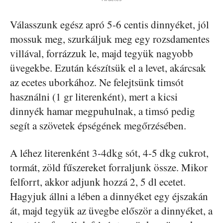
Válasszunk egész apró 5-6 centis dinnyéket, jól
mossuk meg, szurkáljuk meg egy rozsdamentes
villával, forrázzuk le, majd tegyük nagyobb
üvegekbe. Ezután készítsük el a levet, akárcsak
az ecetes uborkához. Ne felejtsünk timsót
használni (1 gr literenként), mert a kicsi
dinnyék hamar megpuhulnak, a timsó pedig
segít a szövetek épségének megőrzésében.
A léhez literenként 3-4dkg sót, 4-5 dkg cukrot,
tormát, zöld fűszereket forraljunk össze. Mikor
felforrt, akkor adjunk hozzá 2, 5 dl ecetet.
Hagyjuk állni a lében a dinnyéket egy éjszakán
át, majd tegyük az üvegbe először a dinnyéket, a