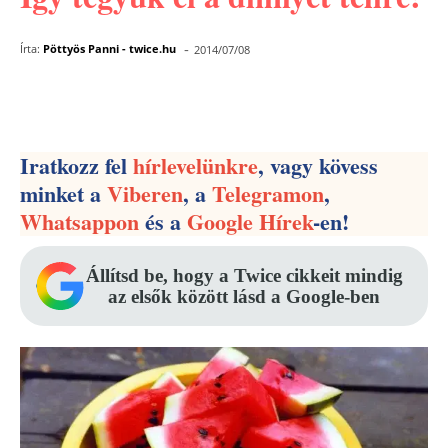
-
Írta:
Pöttyös Panni - twice.hu
2014/07/08
Facebook
Pinterest
WhatsApp
Iratkozz fel
hírlevelünkre
, vagy kövess
minket a
Viberen
, a
Telegramon
,
Whatsappon
és a
Google Hírek
-en!
Állítsd be, hogy a Twice cikkeit mindig
az elsők között lásd a Google-ben