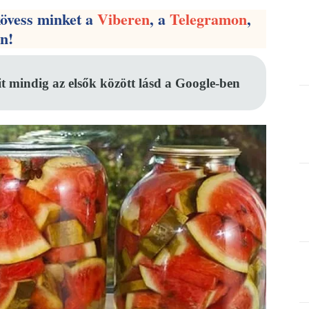
kövess minket a
Viberen
, a
Telegramon
,
en!
it mindig az elsők között lásd a Google-ben