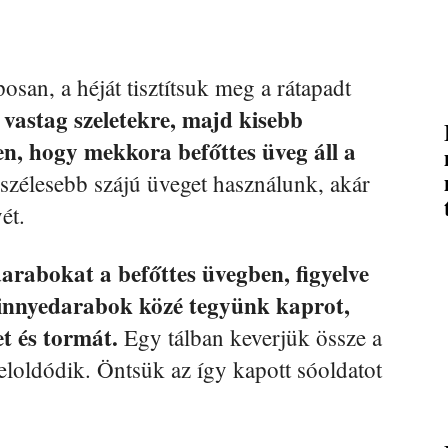
an, a héját tisztítsuk meg a rátapadt
vastag szeletekre, majd kisebb
, hogy mekkora befőttes üveg áll a
zélesebb szájú üveget használunk, akár
ét.
darabokat a befőttes üvegben, figyelve
innyedarabok közé tegyünk kaprot,
t és tormát.
Egy tálban keverjük össze a
 feloldódik. Öntsük az így kapott sóoldatot