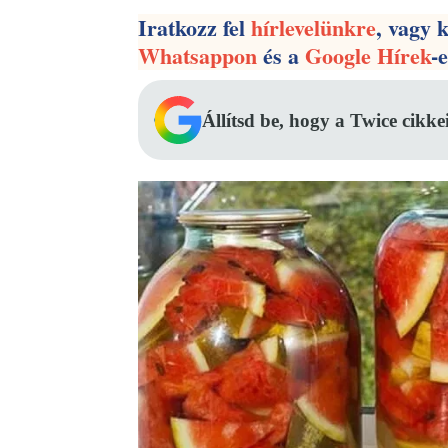
Iratkozz fel
hírlevelünkre
, vagy 
Whatsappon
és a
Google Hírek
-
Állítsd be, hogy a Twice cikke