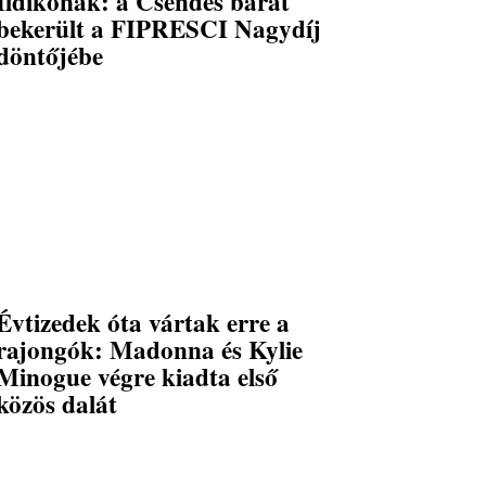
Ildikónak: a Csendes barát
bekerült a FIPRESCI Nagydíj
döntőjébe
Évtizedek óta vártak erre a
rajongók: Madonna és Kylie
Minogue végre kiadta első
közös dalát