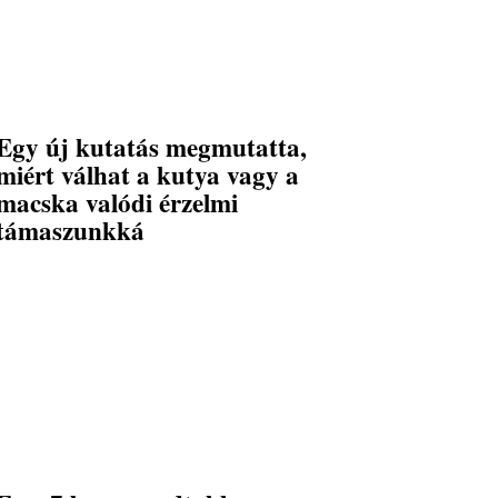
Egy új kutatás megmutatta,
miért válhat a kutya vagy a
macska valódi érzelmi
támaszunkká