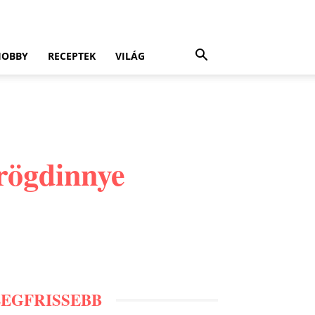
HOBBY
RECEPTEK
VILÁG
örögdinnye
LEGFRISSEBB