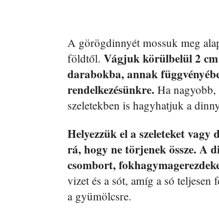
A görögdinnyét mossuk meg alapos
Vágjuk körülbelül 2 cm 
földtől.
darabokba, annak függvényében
rendelkezésünkre.
Ha nagyobb, s
szeletekben is hagyhatjuk a dinny
Helyezzük el a szeleteket vagy 
rá, hogy ne törjenek össze.
A d
csombort, fokhagymagerezdeke
vizet és a sót, amíg a só teljesen
a gyümölcsre.