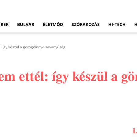
ÍREK
BULVÁR
ÉLETMÓD
SZÓRAKOZÁS
HI-TECH
l: így készül a görögdinnye savanyúság
em ettél: így készül a g
Pinterest
WhatsApp
Email