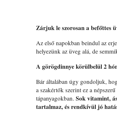
Zárjuk le szorosan a befőttes ü
Az első napokban beindul az erje
helyezünk az üveg alá, de semmik
A görögdinnye körülbelül 2 hón
Bár általában úgy gondoljuk, hogy
a szakértők szerint ez a népszer
Sok vitamint, á
tápanyagokban.
tartalmaz, és rendkívül jó hatás