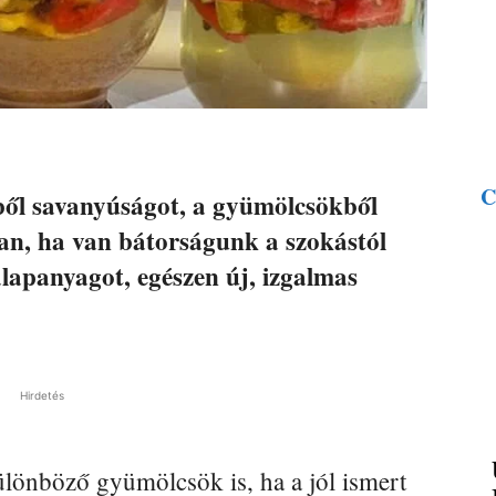
C
ől savanyúságot, a gyümölcsökből
an, ha van bátorságunk a szokástól
alapanyagot, egészen új, izgalmas
Hirdetés
különböző gyümölcsök is, ha a jól ismert