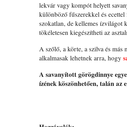
lekvár vagy kompót helyett savan
különböző fűszerekkel és ecette
szokatlan, de kellemes ízvilágot 
tökéletesen kiegészítheti az asztal
A szőlő, a körte, a szilva és más 
s
alkalmasak lehetnek arra, hogy
A savanyított görögdinnye egye
ízének köszönhetően, talán az e
Hozzávalók: