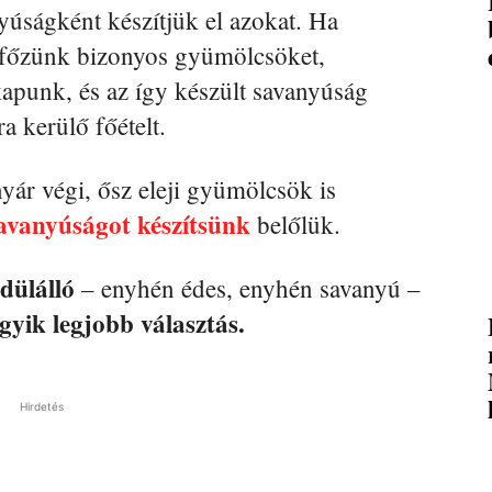
yúságként készítjük el azokat. Ha
l főzünk bizonyos gyümölcsöket,
kapunk, és az így készült savanyúság
ra kerülő főételt.
nyár végi, ősz eleji gyümölcsök is
avanyúságot készítsünk
belőlük.
dülálló
– enyhén édes, enyhén savanyú –
gyik legjobb választás.
Hirdetés