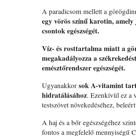
A paradicsom mellett a görögdinn
egy vörös színű karotin, amely j
csontok egészségét.
Víz- és rosttartalma miatt a gö
megakadályozza a székrekedést 
emésztőrendszer egészségét.
sok A-vitamint tar
Ugyanakkor
hidratálásához
. Ezenkívül ez a 
testszövet növekedéséhez, beleértv
A haj és a bőr egészségéhez szint
fontos a megfelelő mennyiségű C-v