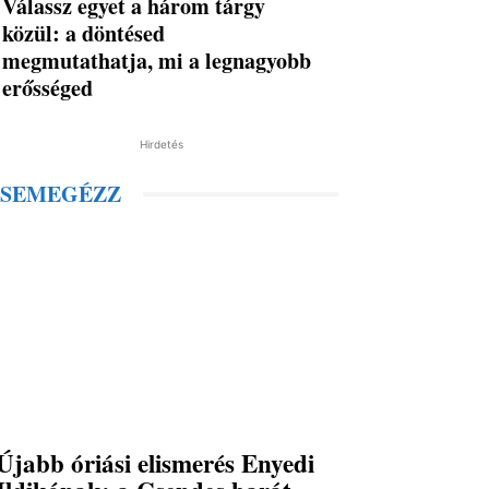
Válassz egyet a három tárgy
közül: a döntésed
megmutathatja, mi a legnagyobb
erősséged
Hirdetés
SEMEGÉZZ
Újabb óriási elismerés Enyedi