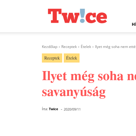
Twice.hu
H
Kezdőlap
Receptek
Ételek
Ilyet még soha nem etté
Receptek
Ételek
Ilyet még soha n
savanyúság
-
Írta:
Twice
2020/09/11
Facebook
Megosztás