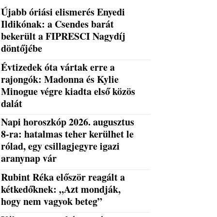
Újabb óriási elismerés Enyedi
Ildikónak: a Csendes barát
bekerült a FIPRESCI Nagydíj
döntőjébe
Évtizedek óta vártak erre a
rajongók: Madonna és Kylie
Minogue végre kiadta első közös
dalát
Napi horoszkóp 2026. augusztus
8-ra: hatalmas teher kerülhet le
rólad, egy csillagjegyre igazi
aranynap vár
Rubint Réka először reagált a
kétkedőknek: „Azt mondják,
hogy nem vagyok beteg”