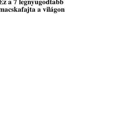
Ez a 7 legnyugodtabb
macskafajta a világon