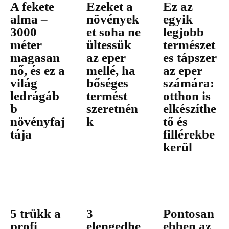
A fekete
Ezeket a
Ez az
alma –
növények
egyik
3000
et soha ne
legjobb
méter
ültessük
természet
magasan
az eper
es tápszer
nő, és ez a
mellé, ha
az eper
világ
bőséges
számára:
ledrágáb
termést
otthon is
b
szeretnén
elkészíthe
növényfaj
k
tő és
tája
fillérekbe
kerül
5 trükk a
3
Pontosan
profi
elengedhe
ebben az