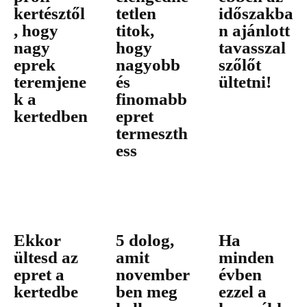
kertésztől
tetlen
időszakba
, hogy
titok,
n ajánlott
nagy
hogy
tavasszal
eprek
nagyobb
szőlőt
teremjene
és
ültetni!
k a
finomabb
kertedben
epret
termeszth
ess
Ekkor
5 dolog,
Ha
ültesd az
amit
minden
epret a
november
évben
kertedbe
ben meg
ezzel a