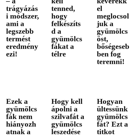
– a
kell
keverékk
trágyázás
tenned,
el
i módszer,
hogy
meglocsol
ami a
felkészíts
juk a
legszebb
d a
gyümölcs
termést
gyümölcs
öst,
eredmény
fákat a
bőségeseb
ezi!
télre
ben fog
teremni!
Ezek a
Hogy kell
Hogyan
gyümölcs
ápolni a
ültessünk
fák nem
szilvafát a
gyümölcs
hiányozh
gyümölcs
fát? Ezt a
atnak a
leszedése
titkot