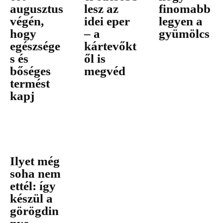
augusztus
lesz az
finomabb
végén,
idei eper
legyen a
hogy
– a
gyümölcs
egészsége
kártevőkt
s és
ől is
bőséges
megvéd
termést
kapj
Ilyet még
soha nem
ettél: így
készül a
görögdin