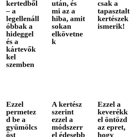
kertedből
után, és
csak a
– a
mi az a
tapasztalt
legellenáll
hiba, amit
kertészek
óbbak a
sokan
ismerik!
hideggel
elkövetne
és a
k
kártevők
kel
szemben
Ezzel
A kertész
Ezzel a
permetez
szerint
keverékk
d be a
ezzel a
el öntözd
gyümölcs
módszerr
az epret,
öst
el édesebb
hogy