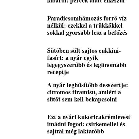
lábáról: percek alatt elkészül
Paradicsomhámozás forró víz
nélkül: ezekkel a trükkökkel
sokkal gyorsabb lesz a befőzés
Sütőben sült sajtos cukkini-
fasírt: a nyár egyik
legegyszerűbb és legfinomabb
receptje
A nyár leghűsítőbb desszertje:
citromos tiramisu, amiért a
sütőt sem kell bekapcsolni
Ezt a nyári kukoricakrémlevest
imádni fogod: csirkemellel és
sajttal még laktatóbb