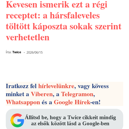
Kevesen ismerik ezt a régi
receptet: a hársfaleveles
töltött káposzta sokak szerint
verhetetlen
-
Írta:
Twice
2026/06/15
Facebook
Pinterest
WhatsApp
Iratkozz fel
hírlevelünkre
, vagy kövess
minket a
Viberen
, a
Telegramon
,
Whatsappon
és a
Google Hírek
-en!
Állítsd be, hogy a Twice cikkeit mindig
az elsők között lásd a Google-ben