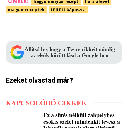
CÍMKÉK:
hagyományos recept
hársfalevél
magyar receptek
töltött káposzta
Facebook
Pinterest
WhatsApp
Állítsd be, hogy a Twice cikkeit mindig
az elsők között lásd a Google-ben
Ezeket olvastad már?
KAPCSOLÓDÓ CIKKEK
Ez a sütés nélküli zabpelyhes
csokis szelet mindenkit levesz a