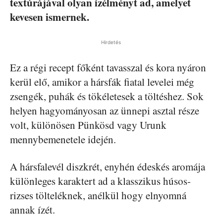
textúrájával olyan ízélményt ad, amelyet
kevesen ismernek.
Hirdetés
Ez a régi recept főként tavasszal és kora nyáron
kerül elő, amikor a hársfák fiatal levelei még
zsengék, puhák és tökéletesek a töltéshez. Sok
helyen hagyományosan az ünnepi asztal része
volt, különösen Pünkösd vagy Urunk
mennybemenetele idején.
A hársfalevél diszkrét, enyhén édeskés aromája
különleges karaktert ad a klasszikus húsos-
rizses tölteléknek, anélkül hogy elnyomná
annak ízét.