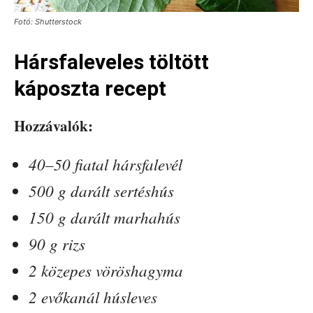
Fotó: Shutterstock
Hársfaleveles töltött
káposzta recept
Hozzávalók:
40–50 fiatal hársfalevél
500 g darált sertéshús
150 g darált marhahús
90 g rizs
2 közepes vöröshagyma
2 evőkanál húsleves