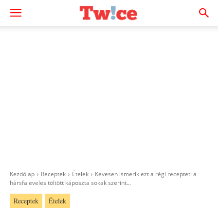
Kezdőlap
Receptek
Ételek
Kevesen ismerik ezt a régi receptet: a
hársfaleveles töltött káposzta sokak szerint...
Receptek
Ételek