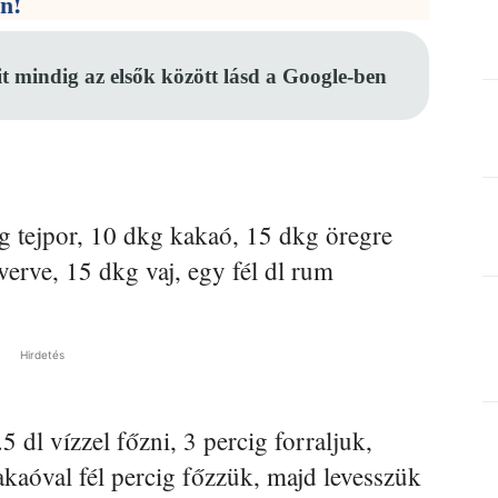
en!
it mindig az elsők között lásd a Google-ben
g tejpor, 10 dkg kakaó, 15 dkg öregre
erve, 15 dkg vaj, egy fél dl rum
Hirdetés
5 dl vízzel főzni, 3 percig forraljuk,
akaóval fél percig főzzük, majd levesszük