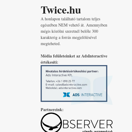
Twice.hu
A honlapon található tartalom teljes
egészében NEM vehető át. Amennyiben
mégis közölni szeretnél belőle 300
karakterig a forrás megjelölésével
megteheted.
Média felületeinket az AdsInteractive
értékesíti:
Partnereink: