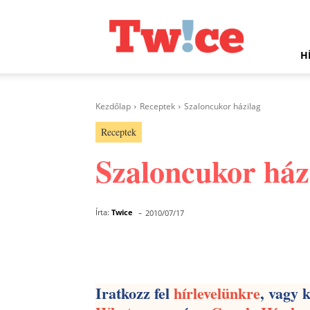
Twice.hu
H
Kezdőlap
Receptek
Szaloncukor házilag
Receptek
Szaloncukor ház
-
Írta:
Twice
2010/07/17
Facebook
Megosztás
Iratkozz fel
hírlevelünkre
, vagy 