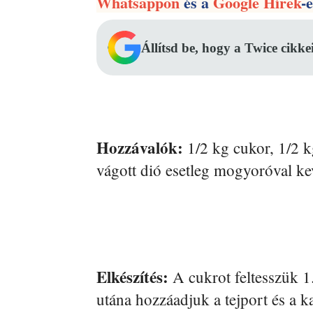
Whatsappon
és a
Google Hírek
-
Állítsd be, hogy a Twice cikke
Hozzávalók:
1/2 kg cukor, 1/2 k
vágott dió esetleg mogyoróval kev
Elkészítés:
A cukrot feltesszük 1.
utána hozzáadjuk a tejport és a k