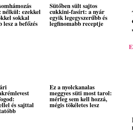
csomhámozás
Sütőben sült sajtos
z nélkül: ezekkel
cukkini-fasírt: a nyár
ökkel sokkal
egyik legegyszerűbb és
 lesz a befőzés
legfinomabb receptje
E
ári
Ez a nyolckanalas
akrémlevest
meggyes süti most tarol:
fogod:
mérleg sem kell hozzá,
llel és sajttal
mégis tökéletes lesz
tatóbb