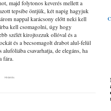
mot, majd folytonos keverés mellett a
azott tepsibe öntjük, két napig hagyjuk
árom nappal karácsony előtt neki kell
C
írba kell csomagolni, úgy hogy
bb szélét kirojtozzuk ollóval és a
ockát és a becsomagolt drabot alul-felül
 alufóliába csavarhatja, de elegáns, ha
 fára.
Hirdetés
Pinterest
WhatsApp
Email