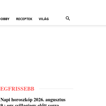
HOBBY
RECEPTEK
VILÁG
LEGFRISSEBB
Napi horoszkóp 2026. augusztus
9.: egy csillagjegy előtt sorra