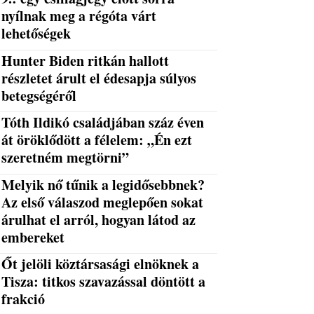
nyílnak meg a régóta várt
lehetőségek
Hunter Biden ritkán hallott
részletet árult el édesapja súlyos
betegségéről
Tóth Ildikó családjában száz éven
át öröklődött a félelem: „Én ezt
szeretném megtörni”
Melyik nő tűnik a legidősebbnek?
Az első válaszod meglepően sokat
árulhat el arról, hogyan látod az
embereket
Őt jelöli köztársasági elnöknek a
Tisza: titkos szavazással döntött a
frakció