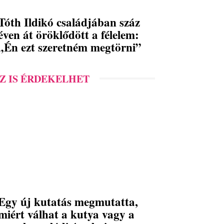
Tóth Ildikó családjában száz
éven át öröklődött a félelem:
„Én ezt szeretném megtörni”
Z IS ÉRDEKELHET
Egy új kutatás megmutatta,
miért válhat a kutya vagy a