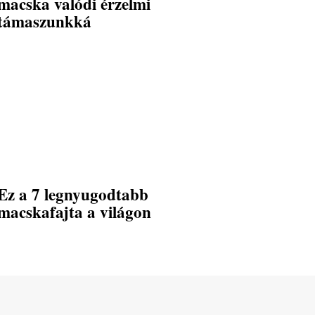
macska valódi érzelmi
támaszunkká
Ez a 7 legnyugodtabb
macskafajta a világon