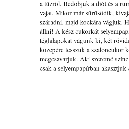
a tűzről. Bedobjuk a diót és a ru
vajat. Mikor már sűrűsödik, kivaj
száradni, majd kockára vágjuk. H
állni! A kész cukorkát selyempap
téglalapokat vágunk ki, két rövide
közepére tesszük a szaloncukor k
megcsavarjuk. Aki szeretné színes
csak a selyempapírban akasztjuk a
Facebook
Megosztás