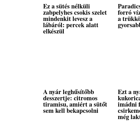
Ez a sütés nélküli
Paradi
zabpelyhes csokis szelet
forró ví
mindenkit levesz a
a trükk
lábáról: percek alatt
gyorsabb
elkészül
A nyár leghűsítőbb
Ezt a ny
desszertje: citromos
kukoric
tiramisu, amiért a sütőt
imádni 
sem kell bekapcsolni
csirkeme
még lak