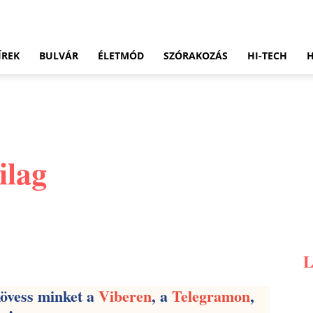
ÍREK
BULVÁR
ÉLETMÓD
SZÓRAKOZÁS
HI-TECH
ilag
Pinterest
WhatsApp
Email
kövess minket a
Viberen
, a
Telegramon
,