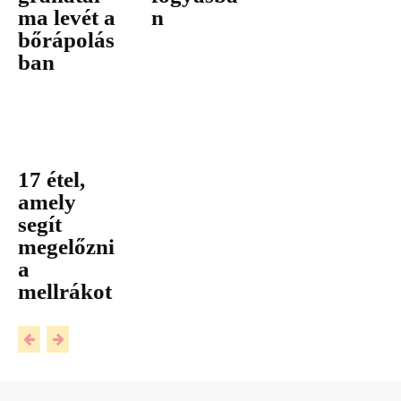
ma levét a
n
bőrápolás
ban
17 étel,
amely
segít
megelőzni
a
mellrákot