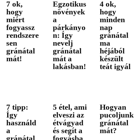
7 ok,
Egzotikus
4 ok,
hogy
növények
hogy
miért
a
minden
fogyassz
párkányo
nap
rendszere
n: Így
gránátal
sen
nevelj
ma
gránátal
gránátal
héjából
mát!
mát a
készült
lakásban!
teát igyál
7 tipp:
5 étel, ami
Hogyan
Így
elveszi az
pucoljunk
használd
étvágyad
gránátal
a
és segít a
mát?
gránátal
fogyásba