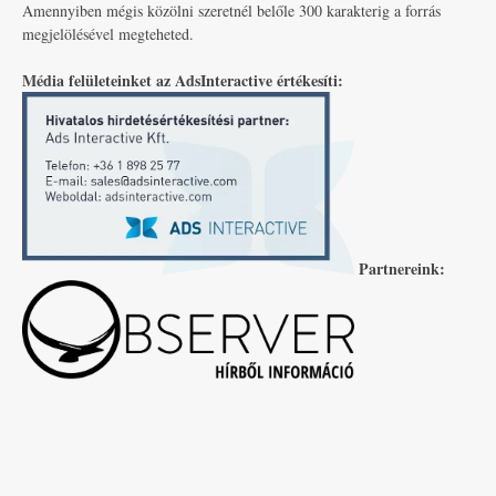
Amennyiben mégis közölni szeretnél belőle 300 karakterig a forrás
megjelölésével megteheted.
Média felületeinket az AdsInteractive értékesíti:
Partnereink: