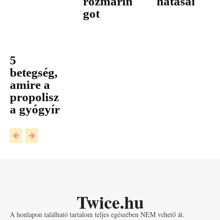
rozmarin
hatásai
got
5
betegség,
amire a
propolisz
a gyógyír
Twice.hu
A honlapon található tartalom teljes egészében NEM vehető át.