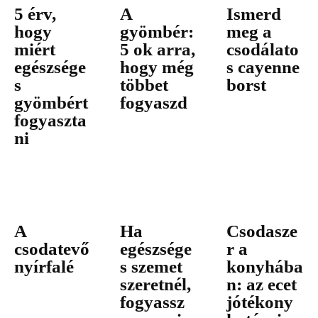
5 érv,
A
Ismerd
hogy
gyömbér:
meg a
miért
5 ok arra,
csodálato
egészsége
hogy még
s cayenne
s
többet
borst
gyömbért
fogyaszd
fogyaszta
ni
A
Ha
Csodasze
csodatevő
egészsége
r a
nyírfalé
s szemet
konyhába
szeretnél,
n: az ecet
fogyassz
jótékony