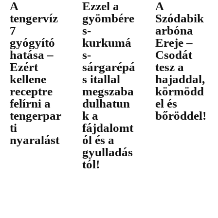
A
Ezzel a
A
tengervíz
gyömbére
Szódabik
7
s-
arbóna
gyógyító
kurkumá
Ereje –
hatása –
s-
Csodát
Ezért
sárgarépá
tesz a
kellene
s itallal
hajaddal,
receptre
megszaba
körmödd
felírni a
dulhatun
el és
tengerpar
k a
bőröddel!
ti
fájdalomt
nyaralást
ól és a
gyulladás
tól!