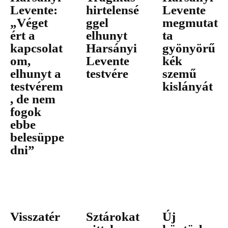
Levente:
hirtelensé
Levente
„Véget
ggel
megmutat
ért a
elhunyt
ta
kapcsolat
Harsányi
gyönyörű
om,
Levente
kék
elhunyt a
testvére
szemű
testvérem
kislányát
, de nem
fogok
ebbe
belesüppe
dni”
Visszatér
Sztárokat
Új