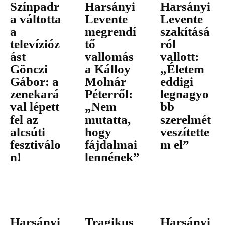
Színpadr
Harsányi
Harsányi
a váltotta
Levente
Levente
a
megrendí
szakításá
televízióz
tő
ról
ást
vallomás
vallott:
Gönczi
a Kálloy
„Életem
Gábor: a
Molnár
eddigi
zenekará
Péterről:
legnagyo
val lépett
„Nem
bb
fel az
mutatta,
szerelmét
alcsúti
hogy
veszítette
fesztiválo
fájdalmai
m el”
n!
lennének”
Harsányi
Tragikus
Harsányi