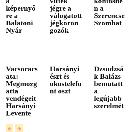
a
vittek
köntösbe
képernyő
jégre a
n a
re a
válogatott
Szerencse
Balatoni
jégkoron
Szombat
Nyár
gozók
Vacsoracs
Harsányi
Dzsudzsá
ata:
észt és
k Balázs
Megmozg
okostelefo
bemutatt
atta
nt oszt
a
vendégeit
legújabb
Harsányi
szerelmét
Levente