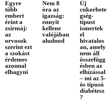
Egyre
Nem 8
Új
több
óra az
cukorbete
embert
igazság:
gség-
érint a
ennyit
típust
zsírmáj:
kellene
ismertek
az
valójában
el
orvosok
aludnod
hivatalos
szerint ezt
an, amely
a szokást
nem áll
érdemes
összefügg
azonnal
ésben az
elhagyni
elhízással
– mi az 5-
ös típusú
diabétesz
?