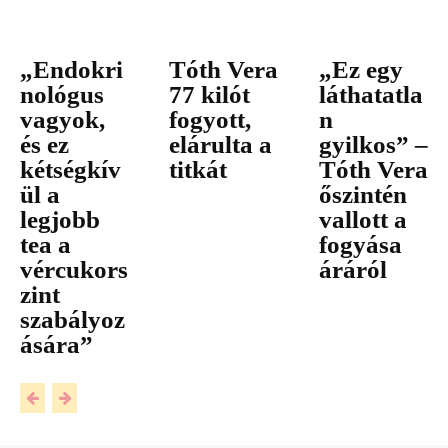
„Endokri
Tóth Vera
„Ez egy
nológus
77 kilót
láthatatla
vagyok,
fogyott,
n
és ez
elárulta a
gyilkos” –
kétségkív
titkát
Tóth Vera
ül a
őszintén
legjobb
vallott a
tea a
fogyása
vércukors
áráról
zint
szabályoz
ására”