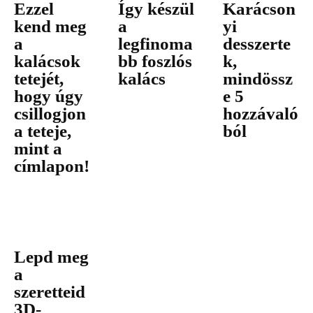
Ezzel
Így készül
Karácson
kend meg
a
yi
a
legfinoma
desszerte
kalácsok
bb foszlós
k,
tetejét,
kalács
mindössz
hogy úgy
e 5
csillogjon
hozzávaló
a teteje,
ból
mint a
címlapon!
Lepd meg
a
szeretteid
3D-