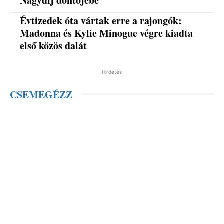
Nagydíj döntőjébe
Évtizedek óta vártak erre a rajongók:
Madonna és Kylie Minogue végre kiadta
első közös dalát
Hirdetés
CSEMEGÉZZ