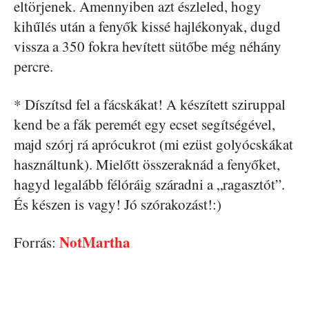
eltörjenek. Amennyiben azt észleled, hogy
kihűlés után a fenyők kissé hajlékonyak, dugd
vissza a 350 fokra hevített sütőbe még néhány
percre.
* Díszítsd fel a fácskákat! A készített sziruppal
kend be a fák peremét egy ecset segítségével,
majd szórj rá aprócukrot (mi ezüst golyócskákat
használtunk). Mielőtt összeraknád a fenyőket,
hagyd legalább félóráig száradni a „ragasztót”.
És készen is vagy! Jó szórakozást!:)
NotMartha
Forrás: