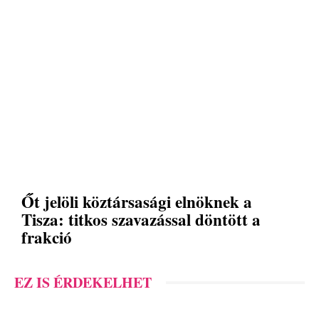
Őt jelöli köztársasági elnöknek a
Tisza: titkos szavazással döntött a
frakció
EZ IS ÉRDEKELHET