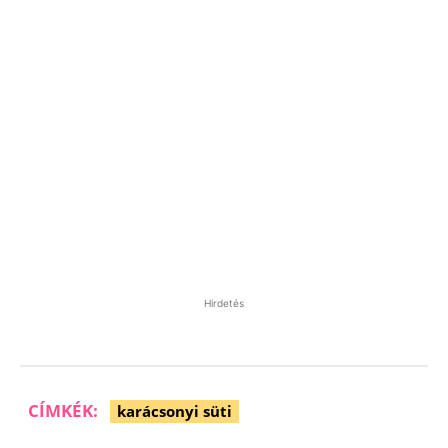
Hirdetés
CÍMKÉK:
karácsonyi süti