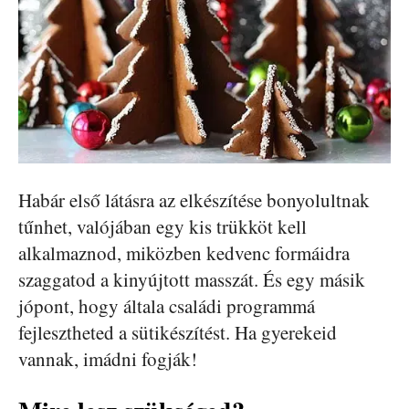
Habár első látásra az elkészítése bonyolultnak
tűnhet, valójában egy kis trükköt kell
alkalmaznod, miközben kedvenc formáidra
szaggatod a kinyújtott masszát. És egy másik
jópont, hogy általa családi programmá
fejlesztheted a sütikészítést. Ha gyerekeid
vannak, imádni fogják!