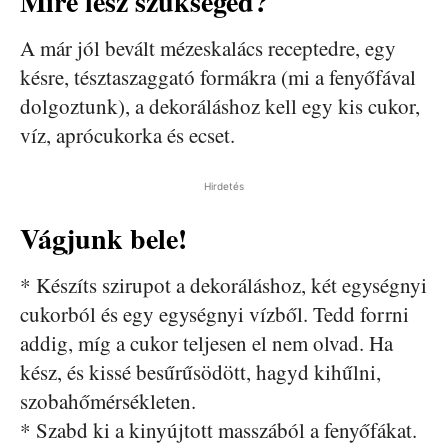
Mire lesz szükséged?
A már jól bevált mézeskalács receptedre, egy
késre, tésztaszaggató formákra (mi a fenyőfával
dolgoztunk), a dekoráláshoz kell egy kis cukor,
víz, aprócukorka és ecset.
Hirdetés
Vágjunk bele!
* Készíts szirupot a dekoráláshoz, két egységnyi
cukorból és egy egységnyi vízből. Tedd forrni
addig, míg a cukor teljesen el nem olvad. Ha
kész, és kissé besűrűsödött, hagyd kihűlni,
szobahőmérsékleten.
* Szabd ki a kinyújtott masszából a fenyőfákat.