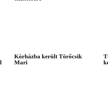
Kórházba került Törőcsik
T
l
Mari
k