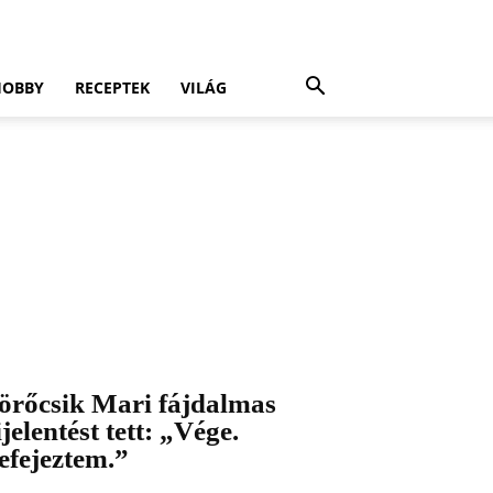
HOBBY
RECEPTEK
VILÁG
örőcsik Mari fájdalmas
ijelentést tett: „Vége.
efejeztem.”