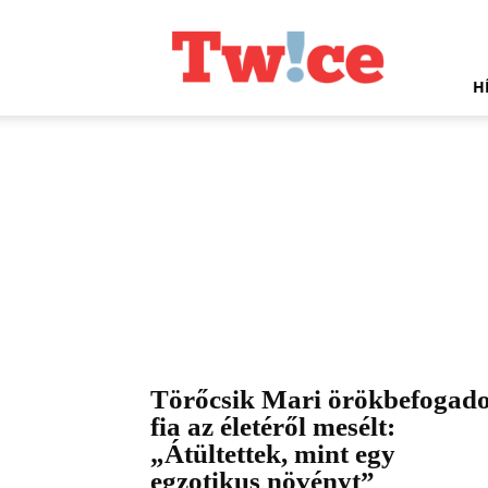
Twice.hu
H
Törőcsik Mari örökbefogado
fia az életéről mesélt:
„Átültettek, mint egy
egzotikus növényt”