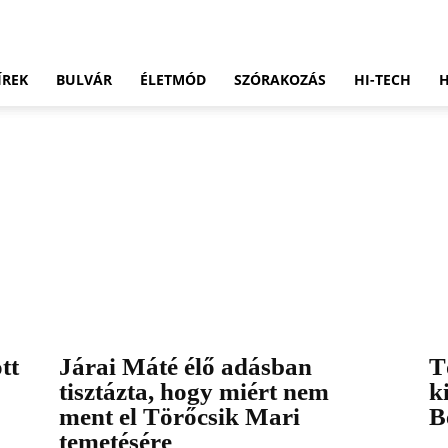
ÍREK
BULVÁR
ÉLETMÓD
SZÓRAKOZÁS
HI-TECH
tt
Járai Máté élő adásban
T
tisztázta, hogy miért nem
k
ment el Törőcsik Mari
B
temetésére