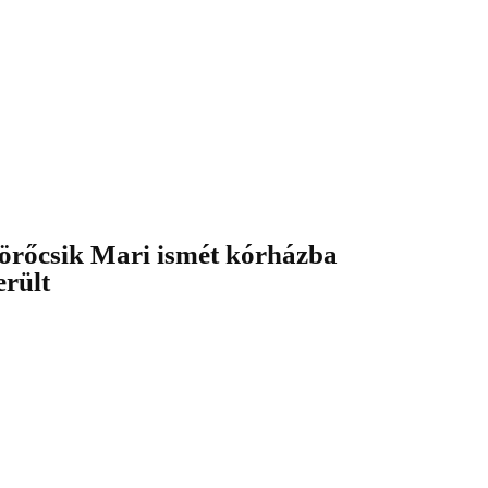
örőcsik Mari ismét kórházba
erült