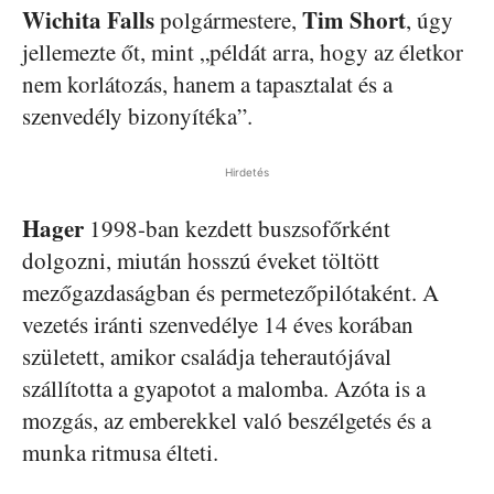
Wichita Falls
Tim Short
polgármestere,
, úgy
jellemezte őt, mint „példát arra, hogy az életkor
nem korlátozás, hanem a tapasztalat és a
szenvedély bizonyítéka”.
Hirdetés
Hager
1998-ban kezdett buszsofőrként
dolgozni, miután hosszú éveket töltött
mezőgazdaságban és permetezőpilótaként. A
vezetés iránti szenvedélye 14 éves korában
született, amikor családja teherautójával
szállította a gyapotot a malomba. Azóta is a
mozgás, az emberekkel való beszélgetés és a
munka ritmusa élteti.