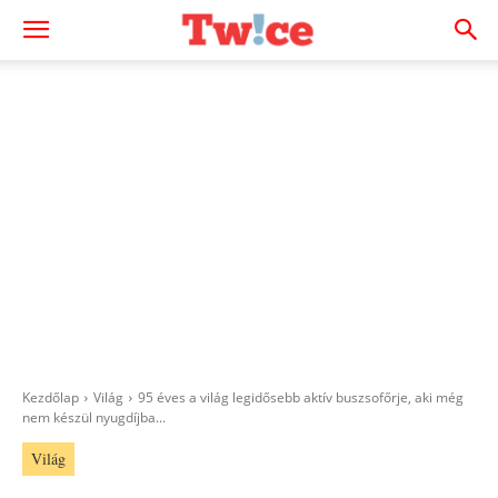
Kezdőlap
Világ
95 éves a világ legidősebb aktív buszsofőrje, aki még
nem készül nyugdíjba...
Világ