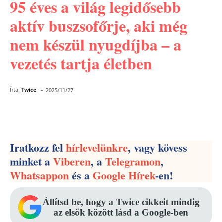
95 éves a világ legidősebb
aktív buszsofőrje, aki még
nem készül nyugdíjba – a
vezetés tartja életben
-
Írta:
Twice
2025/11/27
Facebook
Pinterest
WhatsApp
Iratkozz fel
hírlevelünkre
, vagy kövess
minket a
Viberen
, a
Telegramon
,
Whatsappon
és a
Google Hírek
-en!
Állítsd be, hogy a Twice cikkeit mindig
az elsők között lásd a Google-ben