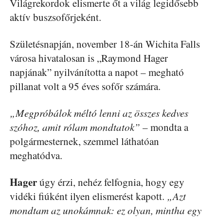
Világrekordok elismerte őt a világ legidősebb
aktív buszsofőrjeként.
Születésnapján, november 18-án Wichita Falls
városa hivatalosan is „Raymond Hager
napjának” nyilvánította a napot – megható
pillanat volt a 95 éves sofőr számára.
„Megpróbálok méltó lenni az összes kedves
szóhoz, amit rólam mondtatok”
– mondta a
polgármesternek, szemmel láthatóan
meghatódva.
Hager
úgy érzi, nehéz felfognia, hogy egy
vidéki fiúként ilyen elismerést kapott.
„Azt
mondtam az unokámnak: ez olyan, mintha egy