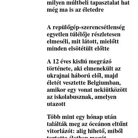
milyen múltbeli tapasztalat hat
még ma is az életedre
A repülőgép-szerencsétlenség
egyetlen túlélője részletesen
elmeséli, mit látott, mielőtt
minden elsötétült előtte
A 12 éves kisfiú megrázó
története, aki elmenekült az
ukrajnai háború elől, majd
életét vesztette Belgiumban,
amikor egy vonat nekiütközött
az iskolabusznak, amelyen
utazott
Több mint egy hónap után
találták meg az óceánon eltűnt
vitorlázót: alig hihető, miből
tartotta életben magát