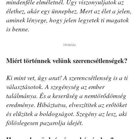
mindenféle elméletnél. Úgy viszonyuljatok az
élethez, akár egy ünnephez. Mert az élet a jelen,
aminek lényege, hogy jelen legyetek ti magatok
is benne.
Hirdetés
Miért történnek velünk szerencsétlenségek?
Ki mint vet, úgy arat! A szerencsétlenség is a ti
választásotok. A szegénység az ember
találmánya. És a keserűség a nemtörődömség
eredménye. Hibáztatva, elveszítitek az erőtöket
és elűzitek a boldogságot. Szegény az lesz, aki
fölöslegesen pazarolja idejét.