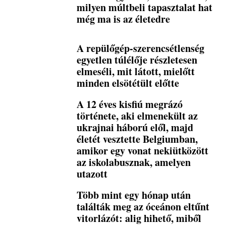
milyen múltbeli tapasztalat hat
még ma is az életedre
A repülőgép-szerencsétlenség
egyetlen túlélője részletesen
elmeséli, mit látott, mielőtt
minden elsötétült előtte
A 12 éves kisfiú megrázó
története, aki elmenekült az
ukrajnai háború elől, majd
életét vesztette Belgiumban,
amikor egy vonat nekiütközött
az iskolabusznak, amelyen
utazott
Több mint egy hónap után
találták meg az óceánon eltűnt
vitorlázót: alig hihető, miből