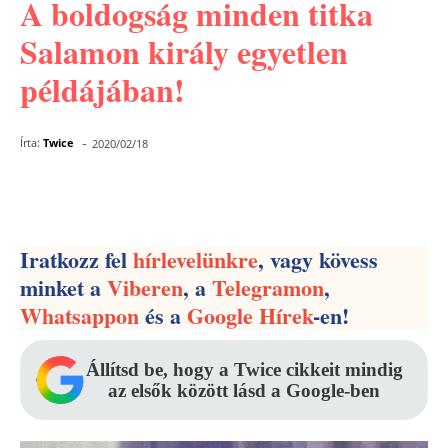
A boldogság minden titka
Salamon király egyetlen
példájában!
-
Írta:
Twice
2020/02/18
Facebook
Pinterest
WhatsApp
Iratkozz fel
hírlevelünkre
, vagy kövess
minket a
Viberen
, a
Telegramon
,
Whatsappon
és a
Google Hírek
-en!
Állítsd be, hogy a Twice cikkeit mindig
az elsők között lásd a Google-ben