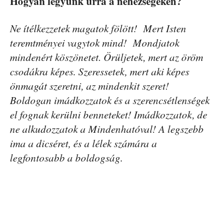
Hogyan legyünk úrrá a nehézségeken?
Ne ítélkezzetek magatok fölött! Mert Isten
teremtményei vagytok mind! Mondjatok
mindenért köszönetet. Örüljetek, mert az öröm
csodákra képes. Szeressetek, mert aki képes
önmagát szeretni, az mindenkit szeret!
Boldogan imádkozzatok és a szerencsétlenségek
el fognak kerülni benneteket! Imádkozzatok, de
ne alkudozzatok a Mindenhatóval! A legszebb
ima a dicséret, és a lélek számára a
legfontosabb a boldogság.