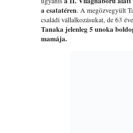
a II. Világháború alatt 
ugyanis
a csatatéren
. A megözvegyült Tan
családi vállalkozásukat, de 63 év
Tanaka jelenleg 5 unoka bold
mamája.