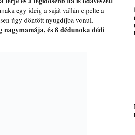
a férje és a legidősebb fia is odaveszett
aka egy ideig a saját vállán cipelte a
esen úgy döntött nyugdíjba vonul.
og nagymamája, és 8 dédunoka dédi