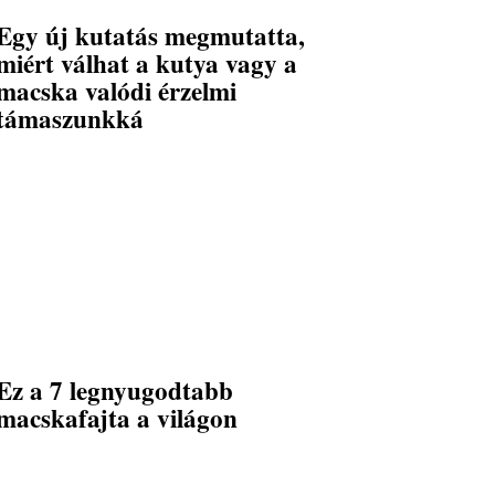
Egy új kutatás megmutatta,
miért válhat a kutya vagy a
macska valódi érzelmi
támaszunkká
Ez a 7 legnyugodtabb
macskafajta a világon