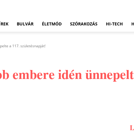
ÍREK
BULVÁR
ÉLETMÓD
SZÓRAKOZÁS
HI-TECH
elte a 117. születésnapját!
bb embere idén ünnepelt
Pinterest
WhatsApp
Email