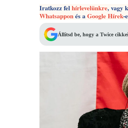
Iratkozz fel
hírlevelünkre
, vagy 
Whatsappon
és a
Google Hírek
-
Állítsd be, hogy a Twice cikke