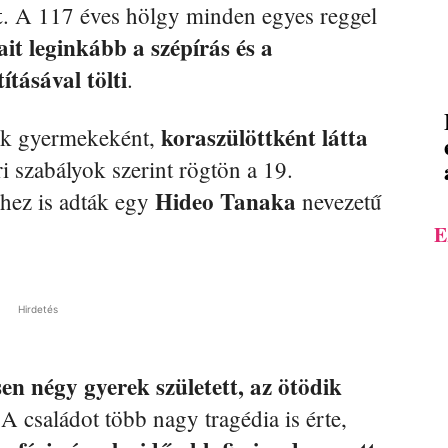
t
. A 117 éves hölgy minden egyes reggel
it leginkább a szépírás és a
ításával tölti
.
koraszülöttként látta
dik gyermekeként,
i szabályok szerint rögtön a 19.
Hideo Tanaka
jhez is adták egy
nevezetű
E
Hirdetés
sen négy gyerek született, az ötödik
A családot több nagy tragédia is érte,