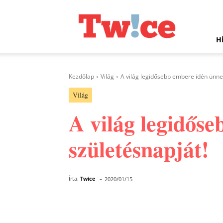
Twice.hu
H
Kezdőlap
Világ
A világ legidősebb embere idén ünnep
Világ
A világ legidőse
születésnapját!
-
Írta:
Twice
2020/01/15
Facebook
Megosztás