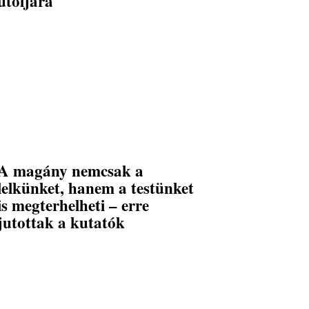
utoljára
A magány nemcsak a
lelkünket, hanem a testünket
is megterhelheti – erre
jutottak a kutatók