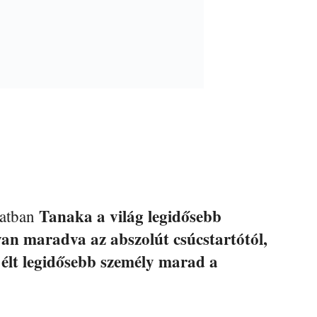
Tanaka a világ legidősebb
natban
van maradva az abszolút csúcstartótól,
 élt legidősebb személy marad a