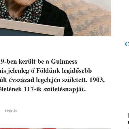
C
9-ben került be a Guinness
s jelenleg ő Földünk legidősebb
t évszázad legelején született, 1903.
életének 117-ik születésnapját.
Hirdetés