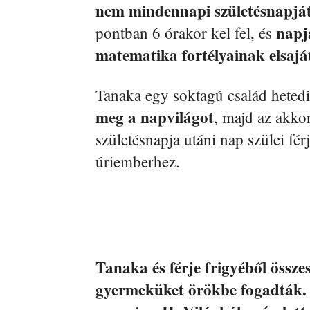
nem mindennapi születésnapjá
napja
pontban 6 órakor kel fel, és
matematika fortélyainak elsaját
Tanaka egy soktagú család hete
meg a napvilágot
, majd az akkor
születésnapja utáni nap szülei fér
úriemberhez.
Tanaka és férje frigyéből össze
gyermeküket örökbe fogadták.