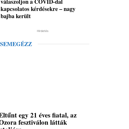
válaszoljon a COVID-dal
kapcsolatos kérdésekre – nagy
bajba került
Hirdetés
SEMEGÉZZ
Eltűnt egy 21 éves fiatal, az
Ozora fesztiválon látták