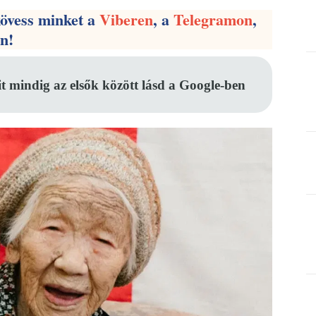
kövess minket a
Viberen
, a
Telegramon
,
en!
it mindig az elsők között lásd a Google-ben