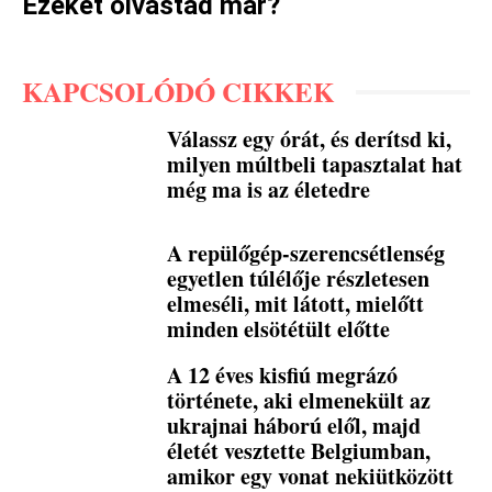
Ezeket olvastad már?
KAPCSOLÓDÓ CIKKEK
Válassz egy órát, és derítsd ki,
milyen múltbeli tapasztalat hat
még ma is az életedre
A repülőgép-szerencsétlenség
egyetlen túlélője részletesen
elmeséli, mit látott, mielőtt
minden elsötétült előtte
A 12 éves kisfiú megrázó
története, aki elmenekült az
ukrajnai háború elől, majd
életét vesztette Belgiumban,
amikor egy vonat nekiütközött