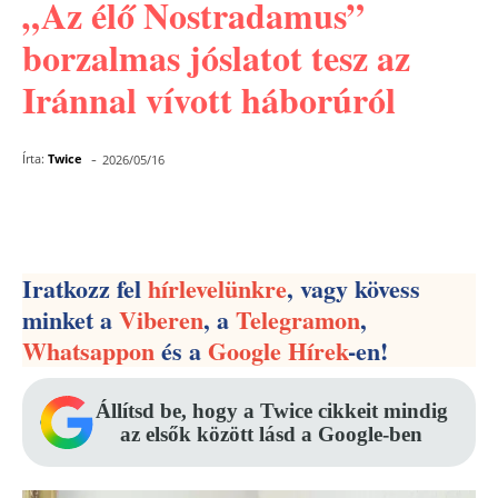
„Az élő Nostradamus”
borzalmas jóslatot tesz az
Iránnal vívott háborúról
-
Írta:
Twice
2026/05/16
Facebook
Pinterest
WhatsApp
Iratkozz fel
hírlevelünkre
, vagy kövess
minket a
Viberen
, a
Telegramon
,
Whatsappon
és a
Google Hírek
-en!
Állítsd be, hogy a Twice cikkeit mindig
az elsők között lásd a Google-ben