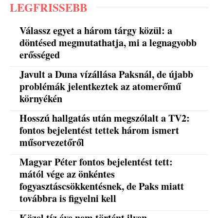
LEGFRISSEBB
Válassz egyet a három tárgy közül: a
döntésed megmutathatja, mi a legnagyobb
erősséged
Javult a Duna vízállása Paksnál, de újabb
problémák jelentkeztek az atomerőmű
környékén
Hosszú hallgatás után megszólalt a TV2:
fontos bejelentést tettek három ismert
műsorvezetőről
Magyar Péter fontos bejelentést tett:
mától vége az önkéntes
fogyasztáscsökkentésnek, de Paks miatt
továbbra is figyelni kell
Közel tíz éve nem történt ilyen