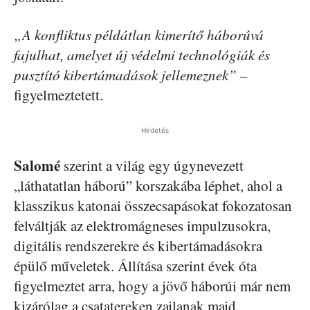
„A konfliktus példátlan kimerítő háborúvá
fajulhat, amelyet új védelmi technológiák és
pusztító kibertámadások jellemeznek”
–
figyelmeztetett.
Hirdetés
Salomé
szerint a világ egy úgynevezett
„láthatatlan háború” korszakába léphet, ahol a
klasszikus katonai összecsapásokat fokozatosan
felváltják az elektromágneses impulzusokra,
digitális rendszerekre és kibertámadásokra
épülő műveletek. Állítása szerint évek óta
figyelmeztet arra, hogy a jövő háborúi már nem
kizárólag a csatatereken zajlanak majd.