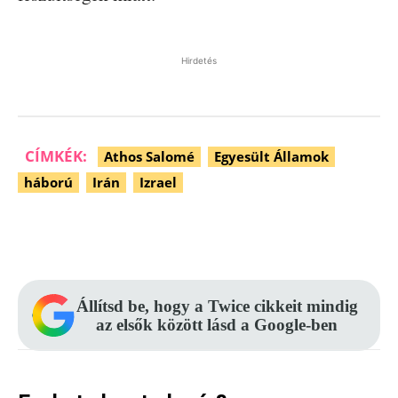
Hirdetés
CÍMKÉK:
Athos Salomé
Egyesült Államok
háború
Irán
Izrael
Facebook
Pinterest
WhatsApp
Állítsd be, hogy a Twice cikkeit mindig
az elsők között lásd a Google-ben