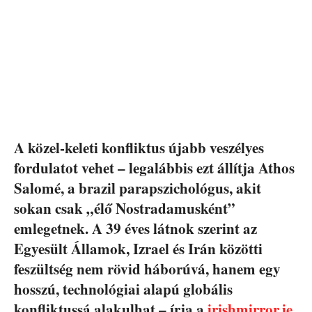
A közel-keleti konfliktus újabb veszélyes
fordulatot vehet – legalábbis ezt állítja Athos
Salomé, a brazil parapszichológus, akit
sokan csak „élő Nostradamusként”
emlegetnek. A 39 éves látnok szerint az
Egyesült Államok, Izrael és Irán közötti
feszültség nem rövid háborúvá, hanem egy
hosszú, technológiai alapú globális
konfliktussá alakulhat – írja a
irishmirror.ie
.