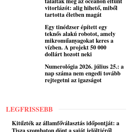
találták meg az óceánon eltűnt
vitorlázót: alig hihető, miből
tartotta életben magát
Egy tinédzser épített egy
teknős alakú robotot, amely
mikroműanyagokat keres a
vízben. A projekt 50 000
dollárt hozott neki
Numerológia 2026. július 25.: a
nap száma nem engedi tovább
rejtegetni az igazságot
LEGFRISSEBB
Kitűzték az államfőválasztás időpontját: a
Tisza szombaton dönt a saját jelöltjéről