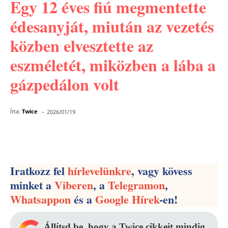
Egy 12 éves fiú megmentette
édesanyját, miután az vezetés
közben elvesztette az
eszméletét, miközben a lába a
gázpedálon volt
-
Írta:
Twice
2026/01/19
Facebook
Pinterest
WhatsApp
Iratkozz fel
hírlevelünkre
, vagy kövess
minket a
Viberen
, a
Telegramon
,
Whatsappon
és a
Google Hírek
-en!
Állítsd be, hogy a Twice cikkeit mindig