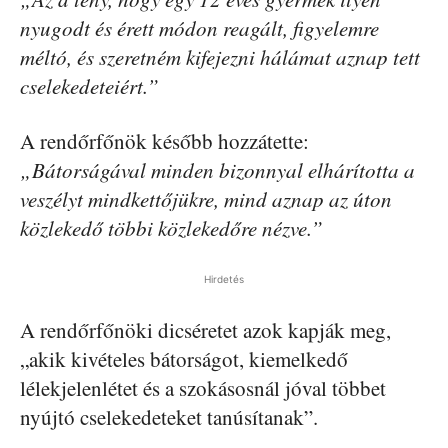
nyugodt és érett módon reagált, figyelemre
méltó, és szeretném kifejezni hálámat aznap tett
cselekedeteiért.”
A rendőrfőnök később hozzátette:
„Bátorságával minden bizonnyal elhárította a
veszélyt mindkettőjükre, mind aznap az úton
közlekedő többi közlekedőre nézve.”
Hirdetés
A rendőrfőnöki dicséretet azok kapják meg,
„akik kivételes bátorságot, kiemelkedő
lélekjelenlétet és a szokásosnál jóval többet
nyújtó cselekedeteket tanúsítanak”.