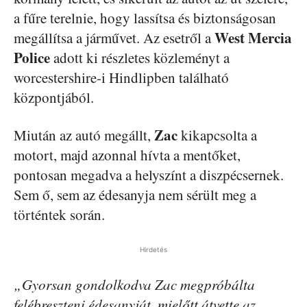
a fűre terelnie, hogy lassítsa és biztonságosan
West Mercia
megállítsa a járművet. Az esetről a
Police
adott ki részletes közleményt a
worcestershire-i Hindlipben található
központjából.
Zac
Miután az autó megállt,
kikapcsolta a
motort, majd azonnal hívta a mentőket,
pontosan megadva a helyszínt a diszpécsernek.
Sem ő, sem az édesanyja nem sérült meg a
történtek során.
Hirdetés
„Gyorsan gondolkodva Zac megpróbálta
felébreszteni édesanyját, mielőtt átvette az