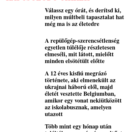
Válassz egy órát, és derítsd ki,
milyen múltbeli tapasztalat hat
még ma is az életedre
A repülőgép-szerencsétlenség
egyetlen túlélője részletesen
elmeséli, mit látott, mielőtt
minden elsötétült előtte
A 12 éves kisfiú megrázó
története, aki elmenekült az
ukrajnai háború elől, majd
életét vesztette Belgiumban,
amikor egy vonat nekiütközött
az iskolabusznak, amelyen
utazott
Több mint egy hónap után