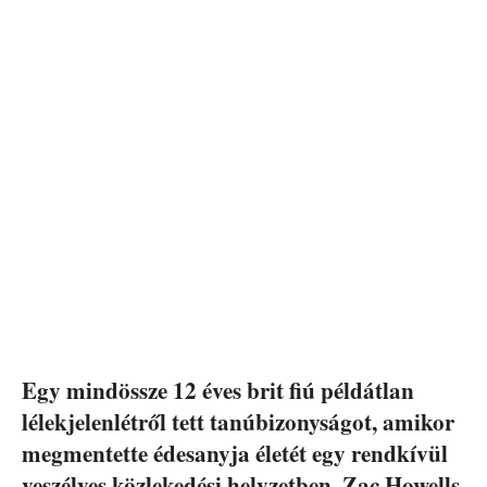
Egy mindössze 12 éves brit fiú példátlan
lélekjelenlétről tett tanúbizonyságot, amikor
megmentette édesanyja életét egy rendkívül
veszélyes közlekedési helyzetben. Zac Howells