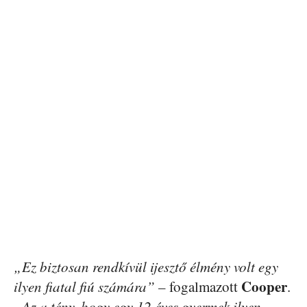
„Ez biztosan rendkívül ijesztő élmény volt egy
Cooper
ilyen fiatal fiú számára”
– fogalmazott
.
„Az a tény, hogy egy 12 éves gyermek ilyen