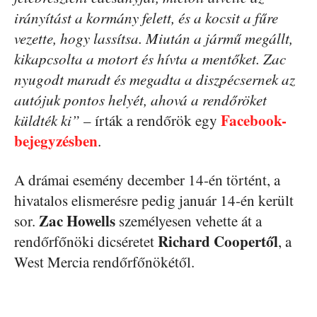
irányítást a kormány felett, és a kocsit a fűre
vezette, hogy lassítsa. Miután a jármű megállt,
kikapcsolta a motort és hívta a mentőket. Zac
nyugodt maradt és megadta a diszpécsernek az
autójuk pontos helyét, ahová a rendőröket
Facebook-
küldték ki”
– írták a rendőrök egy
bejegyzésben
.
A drámai esemény december 14-én történt, a
hivatalos elismerésre pedig január 14-én került
Zac Howells
sor.
személyesen vehette át a
Richard Coopertől
rendőrfőnöki dicséretet
, a
West Mercia rendőrfőnökétől.