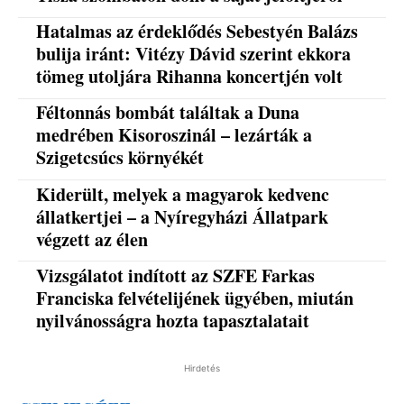
Hatalmas az érdeklődés Sebestyén Balázs
bulija iránt: Vitézy Dávid szerint ekkora
tömeg utoljára Rihanna koncertjén volt
Féltonnás bombát találtak a Duna
medrében Kisoroszinál – lezárták a
Szigetcsúcs környékét
Kiderült, melyek a magyarok kedvenc
állatkertjei – a Nyíregyházi Állatpark
végzett az élen
Vizsgálatot indított az SZFE Farkas
Franciska felvételijének ügyében, miután
nyilvánosságra hozta tapasztalatait
Hirdetés