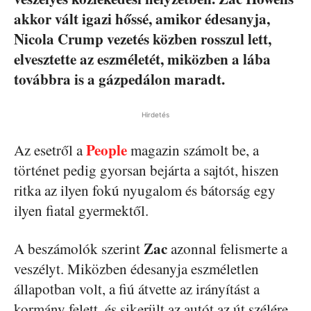
akkor vált igazi hőssé, amikor édesanyja,
Nicola Crump vezetés közben rosszul lett,
elvesztette az eszméletét, miközben a lába
továbbra is a gázpedálon maradt.
Hirdetés
People
Az esetről a
magazin számolt be, a
történet pedig gyorsan bejárta a sajtót, hiszen
ritka az ilyen fokú nyugalom és bátorság egy
ilyen fiatal gyermektől.
Zac
A beszámolók szerint
azonnal felismerte a
veszélyt. Miközben édesanyja eszméletlen
állapotban volt, a fiú átvette az irányítást a
kormány felett, és sikerült az autót az út szélére,