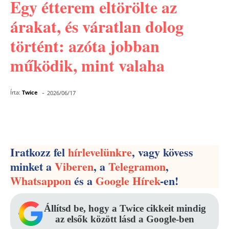
Egy étterem eltörölte az
árakat, és váratlan dolog
történt: azóta jobban
működik, mint valaha
-
Írta:
Twice
2026/06/17
Facebook
Pinterest
WhatsApp
Iratkozz fel
hírlevelünkre
, vagy kövess
minket a
Viberen
, a
Telegramon
,
Whatsappon
és a
Google Hírek
-en!
Állítsd be, hogy a Twice cikkeit mindig
az elsők között lásd a Google-ben