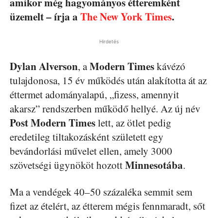
amikor még hagyományos étteremként
üzemelt – írja a
The New York Times
.
Hirdetés
Dylan Alverson
Modern Times
, a
kávézó
tulajdonosa, 15 év működés után alakította át az
éttermet adományalapú, „fizess, amennyit
akarsz” rendszerben működő hellyé. Az új név
Post Modern Times
lett, az ötlet pedig
eredetileg tiltakozásként született egy
bevándorlási művelet ellen, amely 3000
Minnesotába
szövetségi ügynököt hozott
.
Ma a vendégek 40–50 százaléka semmit sem
fizet az ételért, az étterem mégis fennmaradt, sőt