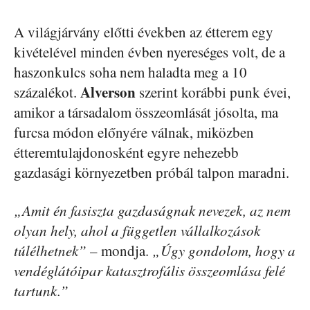
A világjárvány előtti években az étterem egy
kivételével minden évben nyereséges volt, de a
haszonkulcs soha nem haladta meg a 10
Alverson
százalékot.
szerint korábbi punk évei,
amikor a társadalom összeomlását jósolta, ma
furcsa módon előnyére válnak, miközben
étteremtulajdonosként egyre nehezebb
gazdasági környezetben próbál talpon maradni.
„Amit én fasiszta gazdaságnak nevezek, az nem
olyan hely, ahol a független vállalkozások
túlélhetnek”
– mondja.
„Úgy gondolom, hogy a
vendéglátóipar katasztrofális összeomlása felé
tartunk.”