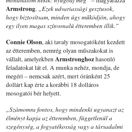
mondhatom nekik: nyugodj meg”
– magyarázza
Armstrong
.
„Ezek udvariassági gesztusok,
hogy biztosítsam, minden úgy működjön, ahogy
egy ilyen magas színvonalú étteremben illik.”
Connie Olson
, aki tavaly mosogatóként kezdett
az étteremben, nemrég olyan műszakokat is
Armstronghoz
vállalt, amelyekben
hasonló
feladatokat lát el. A munka nehéz, mondja, de
megéri – nemcsak azért, mert óránként 25
dollárt kap érte a korábbi 18 dolláros
mosogatói bér helyett.
„Számomra fontos, hogy mindenki ugyanazt az
élményt kapja az étteremben, függetlenül a
szegénység, a fogyatékosság vagy a társadalmi