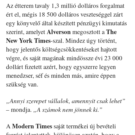
Az étterem tavaly 1,3 millió dolláros forgalmat
ért el, mégis 18 500 dolláros veszteséggel zárt
egy könyvelő által készített pénzügyi kimutatás
Alverson
The
szerint, amelyet
megosztott a
New York Times
-szal. Mindez úgy történt,
hogy jelentős költségcsökkentéseket hajtott
végre, és saját magának mindössze évi 23 000
dollárt fizetett azért, hogy egyszerre legyen
menedzser, séf és minden más, amire éppen
szükség van.
„Annyi szerepet vállalok, amennyit csak lehet”
– mondja.
„A számok nem jönnek ki.”
Modern Times
A
saját termékei új bevételi
forrást jelentettek, különösen azután, hogy a