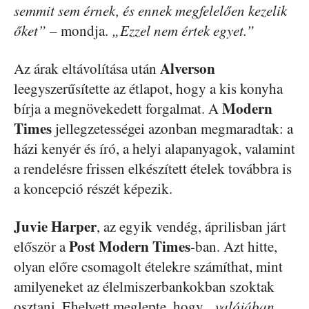
semmit sem érnek, és ennek megfelelően kezelik
őket”
– mondja.
„Ezzel nem értek egyet.”
Alverson
Az árak eltávolítása után
leegyszerűsítette az étlapot, hogy a kis konyha
Modern
bírja a megnövekedett forgalmat. A
Times
jellegzetességei azonban megmaradtak: a
házi kenyér és író, a helyi alapanyagok, valamint
a rendelésre frissen elkészített ételek továbbra is
a koncepció részét képezik.
Juvie Harper
, az egyik vendég, áprilisban járt
Post Modern Times
először a
-ban. Azt hitte,
olyan előre csomagolt ételekre számíthat, mint
amilyeneket az élelmiszerbankokban szoktak
osztani. Ehelyett meglepte, hogy
„valójában