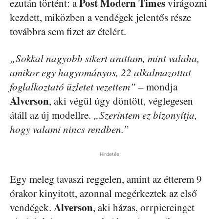
Post Modern Times
ezután történt: a
virágozni
kezdett, miközben a vendégek jelentős része
továbbra sem fizet az ételért.
„Sokkal nagyobb sikert arattam, mint valaha,
amikor egy hagyományos, 22 alkalmazottat
foglalkoztató üzletet vezettem”
– mondja
Alverson
, aki végül úgy döntött, véglegesen
átáll az új modellre.
„Szerintem ez bizonyítja,
hogy valami nincs rendben.”
Hirdetés
Egy meleg tavaszi reggelen, amint az étterem 9
órakor kinyitott, azonnal megérkeztek az első
Alverson
vendégek.
, aki házas, orrpiercinget