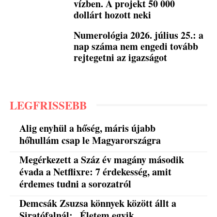
vízben. A projekt 50 000
dollárt hozott neki
Numerológia 2026. július 25.: a
nap száma nem engedi tovább
rejtegetni az igazságot
LEGFRISSEBB
Alig enyhül a hőség, máris újabb
hőhullám csap le Magyarországra
Megérkezett a Száz év magány második
évada a Netflixre: 7 érdekesség, amit
érdemes tudni a sorozatról
Demcsák Zsuzsa könnyek között állt a
Siratófalnál: „Életem egyik