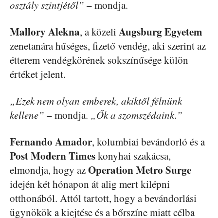
osztály szintjétől”
– mondja.
Mallory Alekna
Augsburg Egyetem
, a közeli
zenetanára hűséges, fizető vendég, aki szerint az
étterem vendégkörének sokszínűsége külön
értéket jelent.
„Ezek nem olyan emberek, akiktől félnünk
kellene”
– mondja.
„Ők a szomszédaink.”
Fernando Amador
, kolumbiai bevándorló és a
Post Modern Times
konyhai szakácsa,
Operation Metro Surge
elmondja, hogy az
idején két hónapon át alig mert kilépni
otthonából. Attól tartott, hogy a bevándorlási
ügynökök a kiejtése és a bőrszíne miatt célba