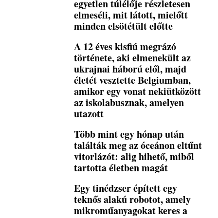
egyetlen túlélője részletesen
elmeséli, mit látott, mielőtt
minden elsötétült előtte
A 12 éves kisfiú megrázó
története, aki elmenekült az
ukrajnai háború elől, majd
életét vesztette Belgiumban,
amikor egy vonat nekiütközött
az iskolabusznak, amelyen
utazott
Több mint egy hónap után
találták meg az óceánon eltűnt
vitorlázót: alig hihető, miből
tartotta életben magát
Egy tinédzser épített egy
teknős alakú robotot, amely
mikroműanyagokat keres a