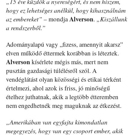
„15 éve küzdök a nyereségért, és nem hiszem,
hogy ez lehetséges anélkül, hogy kihasználnám
Alverson
az embereket”
– mondja
.
„Kiszállunk
a rendszerből.”
Adományalapú vagy „fizess, amennyit akarsz”
elven működő éttermek korábban is léteztek.
Alverson
kísérlete mégis más, mert nem
pusztán gazdasági túlélésről szól. A
vendéglátást olyan közösségi és etikai térként
értelmezi, ahol azok is friss, jó minőségű
ételhez juthatnak, akik a legtöbb étteremben
nem engedhetnék meg maguknak az étkezést.
„Amerikában van egyfajta kimondatlan
megegyezés, hogy van egy csoport ember, akik