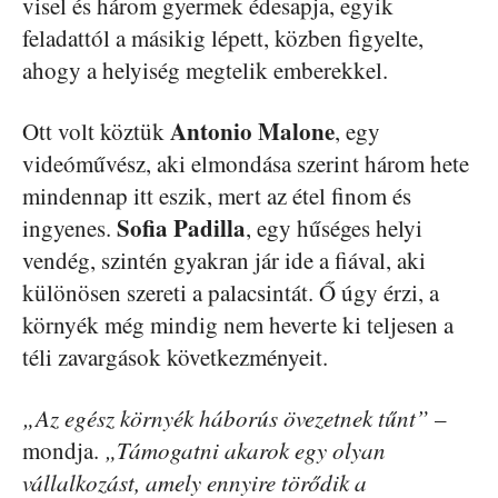
visel és három gyermek édesapja, egyik
feladattól a másikig lépett, közben figyelte,
ahogy a helyiség megtelik emberekkel.
Antonio Malone
Ott volt köztük
, egy
videóművész, aki elmondása szerint három hete
mindennap itt eszik, mert az étel finom és
Sofia Padilla
ingyenes.
, egy hűséges helyi
vendég, szintén gyakran jár ide a fiával, aki
különösen szereti a palacsintát. Ő úgy érzi, a
környék még mindig nem heverte ki teljesen a
téli zavargások következményeit.
„Az egész környék háborús övezetnek tűnt”
–
mondja.
„Támogatni akarok egy olyan
vállalkozást, amely ennyire törődik a