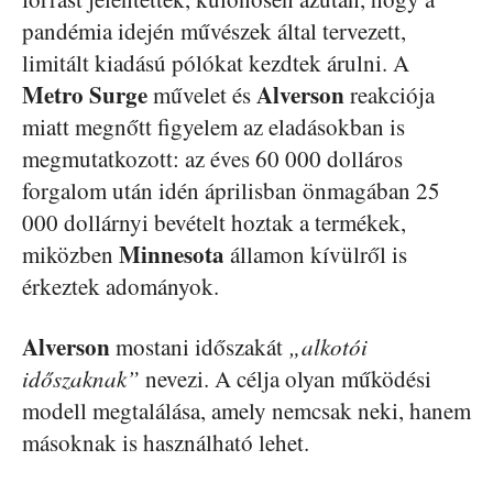
pandémia idején művészek által tervezett,
limitált kiadású pólókat kezdtek árulni. A
Metro Surge
Alverson
művelet és
reakciója
miatt megnőtt figyelem az eladásokban is
megmutatkozott: az éves 60 000 dolláros
forgalom után idén áprilisban önmagában 25
000 dollárnyi bevételt hoztak a termékek,
Minnesota
miközben
államon kívülről is
érkeztek adományok.
Alverson
mostani időszakát
„alkotói
időszaknak”
nevezi. A célja olyan működési
modell megtalálása, amely nemcsak neki, hanem
másoknak is használható lehet.