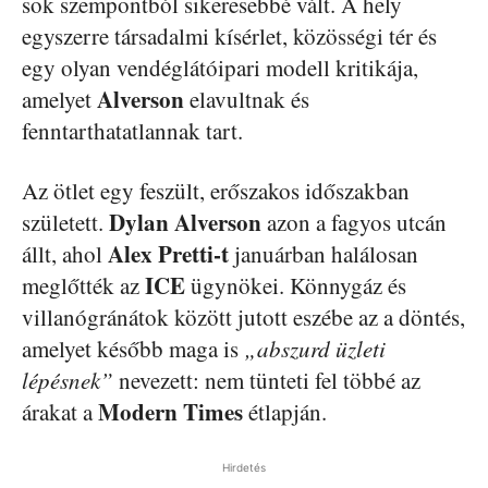
sok szempontból sikeresebbé vált. A hely
egyszerre társadalmi kísérlet, közösségi tér és
egy olyan vendéglátóipari modell kritikája,
Alverson
amelyet
elavultnak és
fenntarthatatlannak tart.
Az ötlet egy feszült, erőszakos időszakban
Dylan Alverson
született.
azon a fagyos utcán
Alex Pretti-t
állt, ahol
januárban halálosan
ICE
meglőtték az
ügynökei. Könnygáz és
villanógránátok között jutott eszébe az a döntés,
amelyet később maga is
„abszurd üzleti
lépésnek”
nevezett: nem tünteti fel többé az
Modern Times
árakat a
étlapján.
Hirdetés