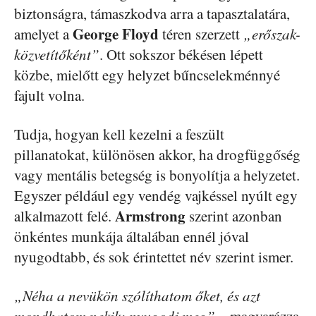
biztonságra, támaszkodva arra a tapasztalatára,
George Floyd
amelyet a
téren szerzett
„erőszak-
közvetítőként”
. Ott sokszor békésen lépett
közbe, mielőtt egy helyzet bűncselekménnyé
fajult volna.
Tudja, hogyan kell kezelni a feszült
pillanatokat, különösen akkor, ha drogfüggőség
vagy mentális betegség is bonyolítja a helyzetet.
Egyszer például egy vendég vajkéssel nyúlt egy
Armstrong
alkalmazott felé.
szerint azonban
önkéntes munkája általában ennél jóval
nyugodtabb, és sok érintettet név szerint ismer.
„Néha a nevükön szólíthatom őket, és azt