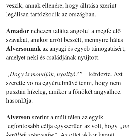
veszik, annak ellenére, hogy állítása szerint
legálisan tartózkodik az országban.
Amador
nehezen találta angolul a megfelelő
szavakat, amikor arról beszélt, mennyire hálás
Alversonnak
az anyagi és egyéb támogatásért,
amelyet neki és családjának nyújtott.
„Hogy is mondják, nyalizó?”
– kérdezte. Azt
szerette volna egyértelművé tenni, hogy nem
pusztán hízeleg, amikor a főnökét angyalhoz
hasonlítja.
Alverson
szerint a múlt télen az egyik
legfontosabb célja egyszerűen az volt, hogy
„ne
kerüljek szégyenbe”
. Az ötlet akkor kapott