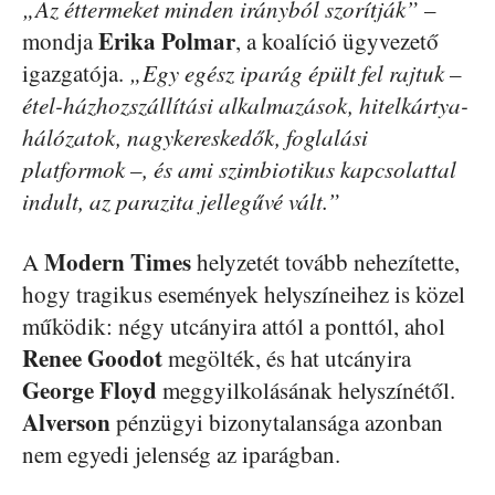
„Az éttermeket minden irányból szorítják”
–
Erika Polmar
mondja
, a koalíció ügyvezető
igazgatója.
„Egy egész iparág épült fel rajtuk –
étel-házhozszállítási alkalmazások, hitelkártya-
hálózatok, nagykereskedők, foglalási
platformok –, és ami szimbiotikus kapcsolattal
indult, az parazita jellegűvé vált.”
Modern Times
A
helyzetét tovább nehezítette,
hogy tragikus események helyszíneihez is közel
működik: négy utcányira attól a ponttól, ahol
Renee Goodot
megölték, és hat utcányira
George Floyd
meggyilkolásának helyszínétől.
Alverson
pénzügyi bizonytalansága azonban
nem egyedi jelenség az iparágban.