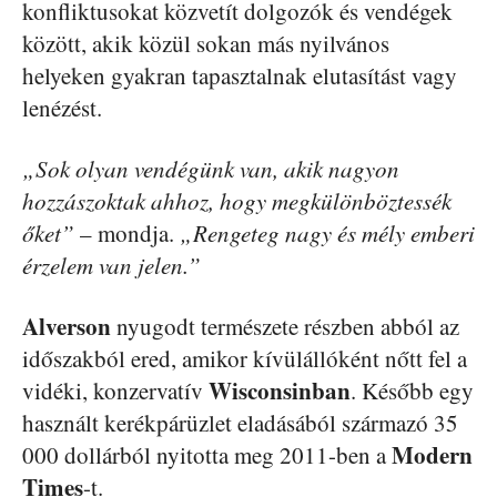
konfliktusokat közvetít dolgozók és vendégek
között, akik közül sokan más nyilvános
helyeken gyakran tapasztalnak elutasítást vagy
lenézést.
„Sok olyan vendégünk van, akik nagyon
hozzászoktak ahhoz, hogy megkülönböztessék
őket”
– mondja.
„Rengeteg nagy és mély emberi
érzelem van jelen.”
Alverson
nyugodt természete részben abból az
időszakból ered, amikor kívülállóként nőtt fel a
Wisconsinban
vidéki, konzervatív
. Később egy
használt kerékpárüzlet eladásából származó 35
Modern
000 dollárból nyitotta meg 2011-ben a
Times
-t.