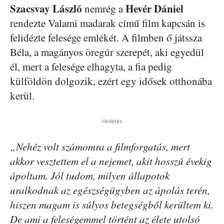
Szacsvay László
Hevér Dániel
nemrég a
rendezte Valami madarak című film kapcsán is
felidézte felesége emlékét. A filmben ő játssza
Béla, a magányos öregúr szerepét, aki egyedül
él, mert a felesége elhagyta, a fia pedig
külföldön dolgozik, ezért egy idősek otthonába
kerül.
Hirdetés
„Nehéz volt számomra a filmforgatás, mert
akkor vesztettem el a nejemet, akit hosszú évekig
ápoltam. Jól tudom, milyen állapotok
uralkodnak az egészségügyben az ápolás terén,
hiszen magam is súlyos betegségből kerültem ki.
De ami a feleségemmel történt az élete utolsó