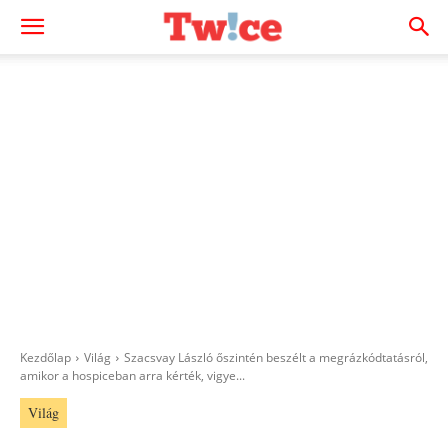
Kezdőlap
Világ
Szacsvay László őszintén beszélt a megrázkódtatásról,
amikor a hospiceban arra kérték, vigye...
Világ