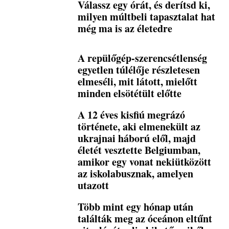
Válassz egy órát, és derítsd ki,
milyen múltbeli tapasztalat hat
még ma is az életedre
A repülőgép-szerencsétlenség
egyetlen túlélője részletesen
elmeséli, mit látott, mielőtt
minden elsötétült előtte
A 12 éves kisfiú megrázó
története, aki elmenekült az
ukrajnai háború elől, majd
életét vesztette Belgiumban,
amikor egy vonat nekiütközött
az iskolabusznak, amelyen
utazott
Több mint egy hónap után
találták meg az óceánon eltűnt