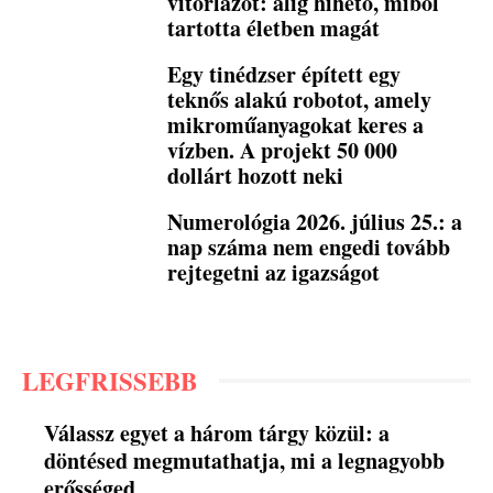
vitorlázót: alig hihető, miből
tartotta életben magát
Egy tinédzser épített egy
teknős alakú robotot, amely
mikroműanyagokat keres a
vízben. A projekt 50 000
dollárt hozott neki
Numerológia 2026. július 25.: a
nap száma nem engedi tovább
rejtegetni az igazságot
LEGFRISSEBB
Válassz egyet a három tárgy közül: a
döntésed megmutathatja, mi a legnagyobb
erősséged