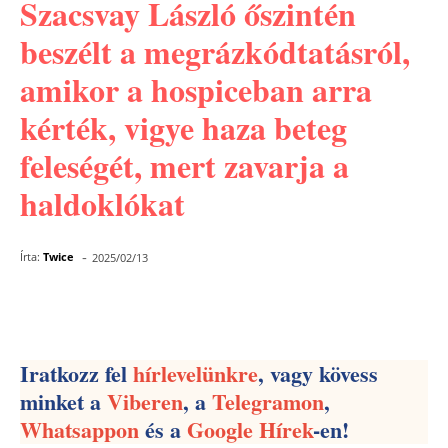
Szacsvay László őszintén
beszélt a megrázkódtatásról,
amikor a hospiceban arra
kérték, vigye haza beteg
feleségét, mert zavarja a
haldoklókat
-
Írta:
Twice
2025/02/13
Facebook
Pinterest
WhatsApp
Iratkozz fel
hírlevelünkre
, vagy kövess
minket a
Viberen
, a
Telegramon
,
Whatsappon
és a
Google Hírek
-en!