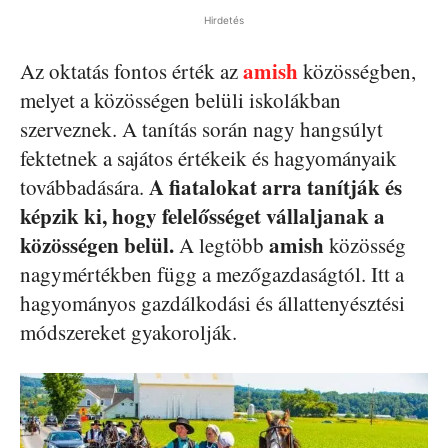
Hirdetés
amish
Az oktatás fontos érték az
közösségben,
melyet a közösségen belüli iskolákban
szerveznek. A tanítás során nagy hangsúlyt
fektetnek a sajátos értékeik és hagyományaik
A fiatalokat arra tanítják és
továbbadására.
képzik ki, hogy felelősséget vállaljanak a
közösségen belül.
amish
A legtöbb
közösség
nagymértékben függ a mezőgazdaságtól. Itt a
hagyományos gazdálkodási és állattenyésztési
módszereket gyakorolják.