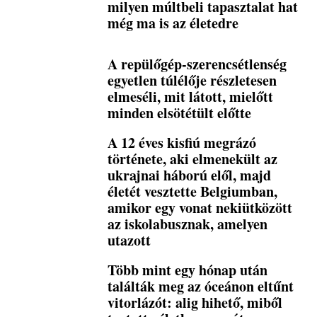
milyen múltbeli tapasztalat hat
még ma is az életedre
A repülőgép-szerencsétlenség
egyetlen túlélője részletesen
elmeséli, mit látott, mielőtt
minden elsötétült előtte
A 12 éves kisfiú megrázó
története, aki elmenekült az
ukrajnai háború elől, majd
életét vesztette Belgiumban,
amikor egy vonat nekiütközött
az iskolabusznak, amelyen
utazott
Több mint egy hónap után
találták meg az óceánon eltűnt
vitorlázót: alig hihető, miből