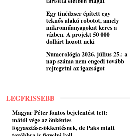
tartotta életben magát
Egy tinédzser épített egy
teknős alakú robotot, amely
mikroműanyagokat keres a
vízben. A projekt 50 000
dollárt hozott neki
Numerológia 2026. július 25.: a
nap száma nem engedi tovább
rejtegetni az igazságot
LEGFRISSEBB
Magyar Péter fontos bejelentést tett:
mától vége az önkéntes
fogyasztáscsökkentésnek, de Paks miatt
továbbra is figyelni kell