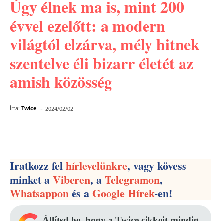
Úgy élnek ma is, mint 200
évvel ezelőtt: a modern
világtól elzárva, mély hitnek
szentelve éli bizarr életét az
amish közösség
-
Írta:
Twice
2024/02/02
Facebook
Pinterest
WhatsApp
Iratkozz fel
hírlevelünkre
, vagy kövess
minket a
Viberen
, a
Telegramon
,
Whatsappon
és a
Google Hírek
-en!
Állítsd be, hogy a Twice cikkeit mindig