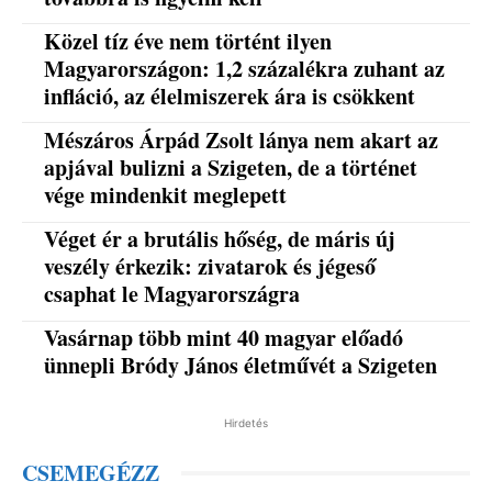
Közel tíz éve nem történt ilyen
Magyarországon: 1,2 százalékra zuhant az
infláció, az élelmiszerek ára is csökkent
Mészáros Árpád Zsolt lánya nem akart az
apjával bulizni a Szigeten, de a történet
vége mindenkit meglepett
Véget ér a brutális hőség, de máris új
veszély érkezik: zivatarok és jégeső
csaphat le Magyarországra
Vasárnap több mint 40 magyar előadó
ünnepli Bródy János életművét a Szigeten
Hirdetés
CSEMEGÉZZ