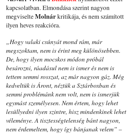
kapcsolatban. Elmondása szerint nagyon
Molnár
megviselte
kritikája, és nem számított
ilyen heves reakcióra.
„Hogy valaki csúnyát mond rám, már
megszoktam, nem is érint meg különösebben.
De, hogy ilyen mocskos módon próbál
besározni, ráadásul nem is ismer és nem is
tettem semmi rosszat, az már nagyon gáz. Még
kedveltük is Áront, néztük a Sztárboxban és
semmi problémánk nem volt, nem is ismerjük
egymást személyesen. Nem értem, hogy lehet
lesüllyedni ilyen szintre, hisz mindenkinek lehet
véleménye. A tisztességtelenség bánt nagyon,
nem érdemeltem, hogy így bánjanak velem”
–