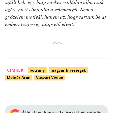
szállt bele egy hatgyerekes családanyába csak
azért, mert elmondta a véleményét. Nem a
győzelem motivál, hanem az, hogy tartsuk be az
emberi tisztesség alapvető elveit.”
Hirdetés
CÍMKÉK:
botrány
magyar hírességek
Molnár Áron
Vasvári Vivien
Facebook
Pinterest
WhatsApp
Állítsd be, hogy a Twice cikkeit mindig