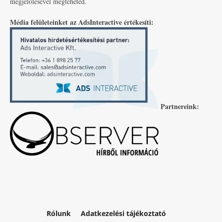
megjelölésével megteheted.
Média felületeinket az AdsInteractive értékesíti:
Partnereink:
Rólunk
Adatkezelési tájékoztató