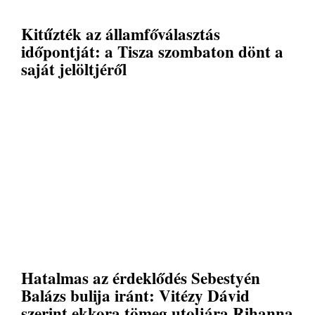
Kitűzték az államfőválasztás
időpontját: a Tisza szombaton dönt a
saját jelöltjéről
Hatalmas az érdeklődés Sebestyén
Balázs bulija iránt: Vitézy Dávid
szerint ekkora tömeg utoljára Rihanna