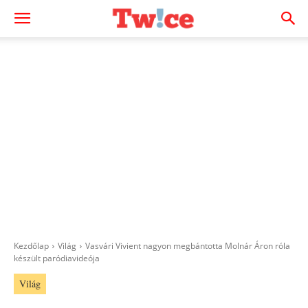
Kezdőlap
Világ
Vasvári Vivient nagyon megbántotta Molnár Áron róla
készült paródiavideója
Világ