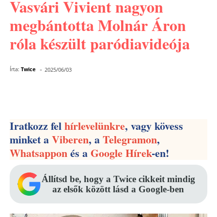
Vasvári Vivient nagyon
megbántotta Molnár Áron
róla készült paródiavideója
-
Írta:
Twice
2025/06/03
Facebook
Pinterest
WhatsApp
Iratkozz fel
hírlevelünkre
, vagy kövess
minket a
Viberen
, a
Telegramon
,
Whatsappon
és a
Google Hírek
-en!
Állítsd be, hogy a Twice cikkeit mindig
az elsők között lásd a Google-ben