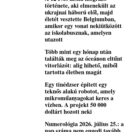
története, aki elmenekült az
ukrajnai háború elől, majd
életét vesztette Belgiumban,
amikor egy vonat nekiütközött
az iskolabusznak, amelyen
utazott
Több mint egy hónap után
találták meg az óceánon eltűnt
vitorlázót: alig hihető, miből
tartotta életben magát
Egy tinédzser épített egy
teknős alakú robotot, amely
mikroműanyagokat keres a
vízben. A projekt 50 000
dollárt hozott neki
Numerológia 2026. július 25.: a
nap száma nem engedi tovább