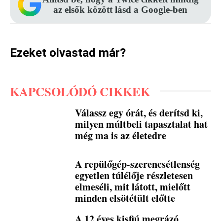
az elsők között lásd a Google-ben
Ezeket olvastad már?
KAPCSOLÓDÓ CIKKEK
Válassz egy órát, és derítsd ki,
milyen múltbeli tapasztalat hat
még ma is az életedre
A repülőgép-szerencsétlenség
egyetlen túlélője részletesen
elmeséli, mit látott, mielőtt
minden elsötétült előtte
A 12 éves kisfiú megrázó