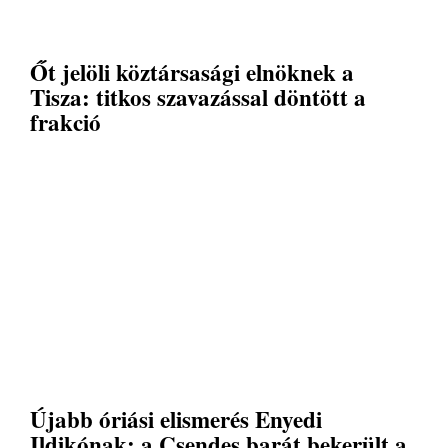
Őt jelöli köztársasági elnöknek a
Tisza: titkos szavazással döntött a
frakció
Újabb óriási elismerés Enyedi
Ildikónak: a Csendes barát bekerült a