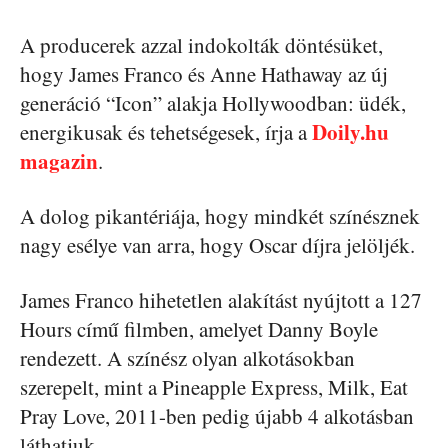
A producerek azzal indokolták döntésüket,
hogy James Franco és Anne Hathaway az új
generáció “Icon” alakja Hollywoodban: üdék,
Doily.hu
energikusak és tehetségesek, írja a
magazin
.
A dolog pikantériája, hogy mindkét színésznek
nagy esélye van arra, hogy Oscar díjra jelöljék.
James Franco hihetetlen alakítást nyújtott a 127
Hours című filmben, amelyet Danny Boyle
rendezett. A színész olyan alkotásokban
szerepelt, mint a Pineapple Express, Milk, Eat
Pray Love, 2011-ben pedig újabb 4 alkotásban
láthatjuk.