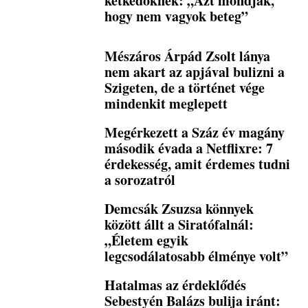
kétkedőknek: „Azt mondják,
hogy nem vagyok beteg”
Mészáros Árpád Zsolt lánya
nem akart az apjával bulizni a
Szigeten, de a történet vége
mindenkit meglepett
Megérkezett a Száz év magány
második évada a Netflixre: 7
érdekesség, amit érdemes tudni
a sorozatról
Demcsák Zsuzsa könnyek
között állt a Siratófalnál:
„Életem egyik
legcsodálatosabb élménye volt”
Hatalmas az érdeklődés
Sebestyén Balázs bulija iránt: