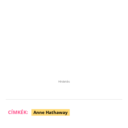
Hirdetés
CÍMKÉK:
Anne Hathaway