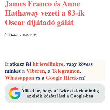
James Franco és Anne
Hathaway vezeti a 83-ik
Oscar díjátadó gálát
-
Írta:
Twice
2010/11/30
Facebook
Pinterest
WhatsApp
Iratkozz fel
hírlevelünkre
, vagy kövess
minket a
Viberen
, a
Telegramon
,
Whatsappon
és a
Google Hírek
-en!
Állítsd be, hogy a Twice cikkeit mindig
az elsők között lásd a Google-ben