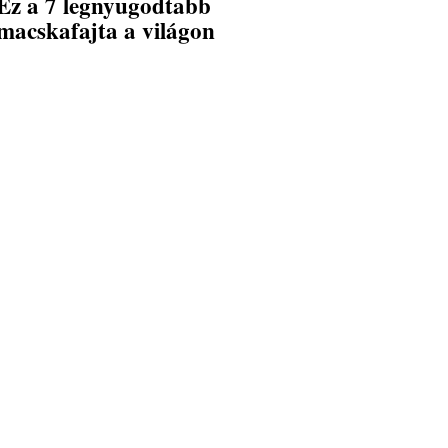
Ez a 7 legnyugodtabb
macskafajta a világon