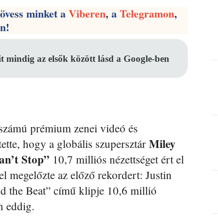
kövess minket a
Viberen
, a
Telegramon
,
en!
it mindig az elsők között lásd a Google-ben
számú prémium zenei videó és
Miley
tette, hogy a globális szupersztár
n’t Stop”
10,7 milliós nézettséget ért el
l megelőzte az előző rekordert: Justin
d the Beat” című klipje 10,6 millió
n eddig.