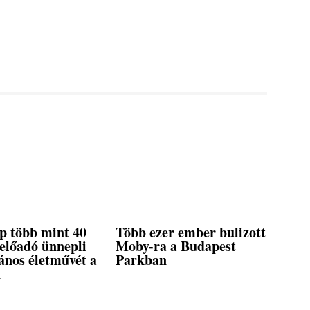
p több mint 40
Több ezer ember bulizott
előadó ünnepli
Moby-ra a Budapest
ános életművét a
Parkban
n