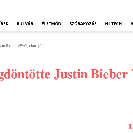
ÍREK
BULVÁR
ÉLETMÓD
SZÓRAKOZÁS
HI-TECH
tin Bieber VEVO rekordját!
gdöntötte Justin Biebe
Pinterest
WhatsApp
Email