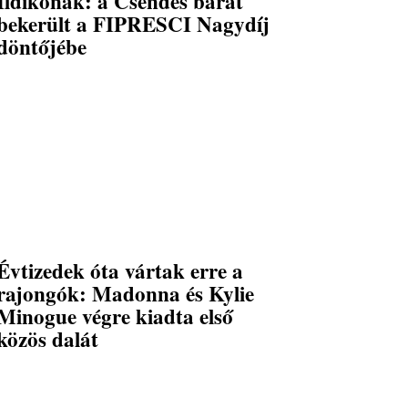
Ildikónak: a Csendes barát
bekerült a FIPRESCI Nagydíj
döntőjébe
Évtizedek óta vártak erre a
rajongók: Madonna és Kylie
Minogue végre kiadta első
közös dalát