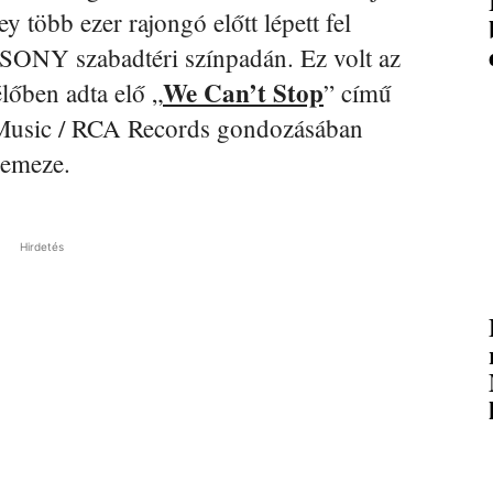
ey több ezer rajongó előtt lépett fel
SONY szabadtéri színpadán. Ez volt az
We Can’t Stop
lőben adta elő „
” című
 Music / RCA Records gondozásában
lemeze.
Hirdetés