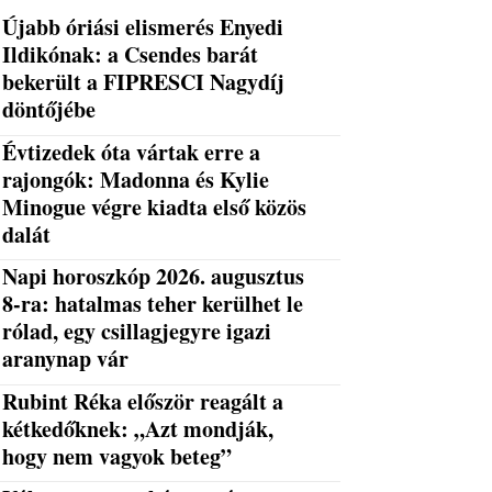
Újabb óriási elismerés Enyedi
Ildikónak: a Csendes barát
bekerült a FIPRESCI Nagydíj
döntőjébe
Évtizedek óta vártak erre a
rajongók: Madonna és Kylie
Minogue végre kiadta első közös
dalát
Napi horoszkóp 2026. augusztus
8-ra: hatalmas teher kerülhet le
rólad, egy csillagjegyre igazi
aranynap vár
Rubint Réka először reagált a
kétkedőknek: „Azt mondják,
hogy nem vagyok beteg”