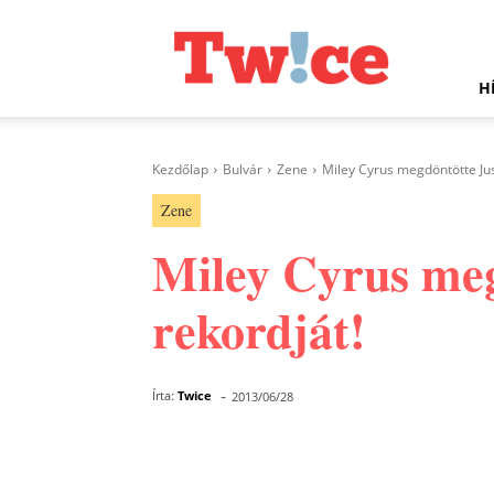
Twice.hu
H
Kezdőlap
Bulvár
Zene
Miley Cyrus megdöntötte Jus
Zene
Miley Cyrus me
rekordját!
-
Írta:
Twice
2013/06/28
Facebook
Megosztás