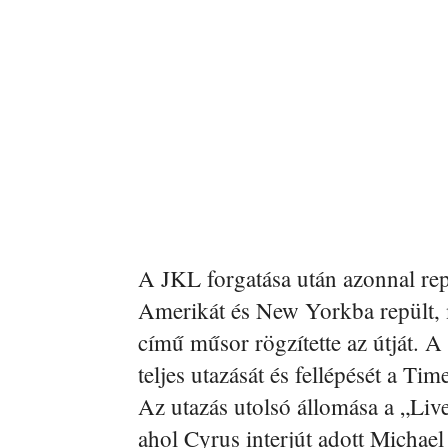
A JKL forgatása után azonnal repü
Amerikát és New Yorkba repült
című műsor rögzítette az útját. A
teljes utazását és fellépését a T
Az utazás utolsó állomása a „Li
ahol Cyrus interjút adott Michae