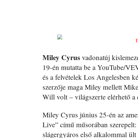
Miley Cyrus
vadonatúj kislemezd
19-én mutatta be a YouTube/VEVO
és a felvételek Los Angelesben k
szerzője maga Miley mellett Mik
Will volt – világszerte elérhető a 
Miley Cyrus június 25-én az am
Live” című műsorában szerepelt: a
slágergyáros első alkalommal ült 