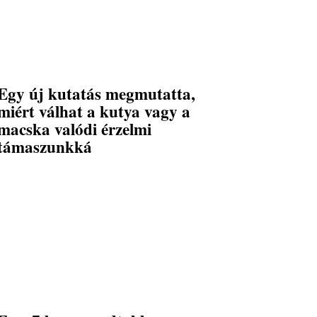
Egy új kutatás megmutatta,
miért válhat a kutya vagy a
macska valódi érzelmi
támaszunkká