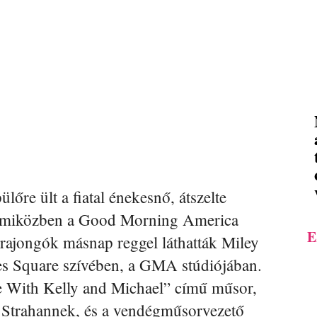
lőre ült a fiatal énekesnő, átszelte
, miközben a Good Morning America
E
 rajongók másnap reggel láthatták Miley
imes Square szívében, a GMA stúdiójában.
ve With Kelly and Michael” című műsor,
l Strahannek, és a vendégműsorvezető