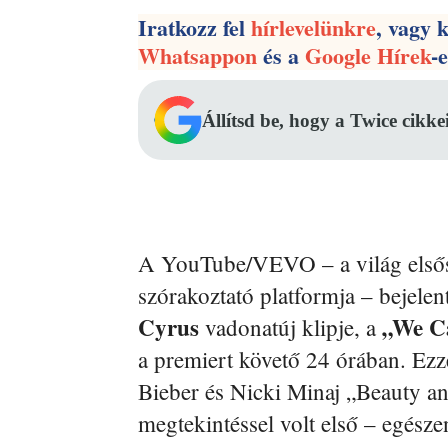
Iratkozz fel
hírlevelünkre
, vagy 
Whatsappon
és a
Google Hírek
-
Állítsd be, hogy a Twice cikke
A YouTube/VEVO – a világ első
szórakoztató platformja – bejelen
Cyrus
„We Ca
vadonatúj klipje, a
a premiert követő 24 órában. Ezze
Bieber és Nicki Minaj „Beauty an
megtekintéssel volt első – egésze