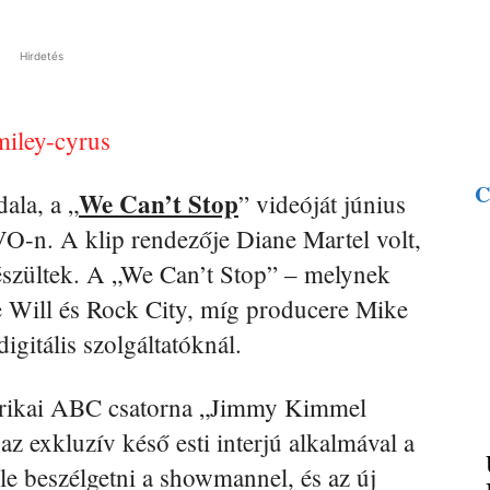
Hirdetés
C
We Can’t Stop
ala, a „
” videóját június
-n. A klip rendezője Diane Martel volt,
észültek. A „We Can’t Stop” – melynek
e Will és Rock City, míg producere Mike
digitális szolgáltatóknál.
erikai ABC csatorna „Jimmy Kimmel
z exkluzív késő esti interjú alkalmával a
le beszélgetni a showmannel, és az új