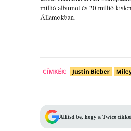
millió albumot és 20 millió kisle
Államokban.
CÍMKÉK:
Justin Bieber
Mile
Facebook
Megosztás
Állítsd be, hogy a Twice cikke