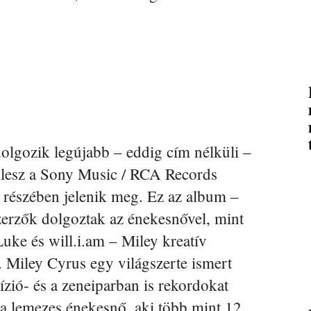
olgozik legújabb – eddig cím nélküli –
 lesz a Sony Music / RCA Records
 részében jelenik meg. Ez az album –
zerzők dolgoztak az énekesnővel, mint
Luke és will.i.am – Miley kreatív
. Miley Cyrus egy világszerte ismert
vízió- és a zeneiparban is rekordokat
ina lemezes énekesnő, aki több mint 12