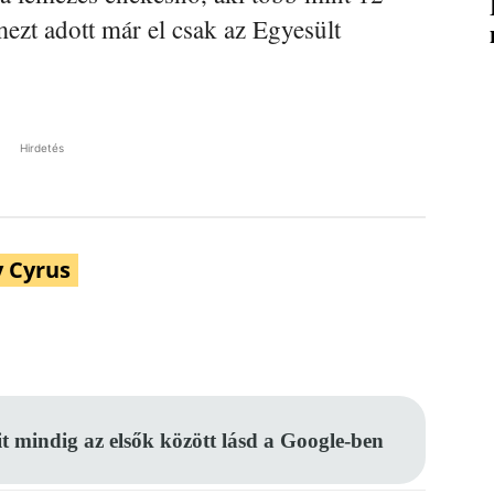
mezt adott már el csak az Egyesült
Hirdetés
y Cyrus
Pinterest
WhatsApp
Email
it mindig az elsők között lásd a Google-ben