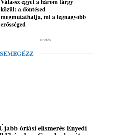
Válassz egyet a három tárgy
közül: a döntésed
megmutathatja, mi a legnagyobb
erősséged
Hirdetés
SEMEGÉZZ
Újabb óriási elismerés Enyedi