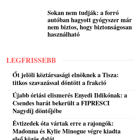
Sokan nem tudják: a forró
autóban hagyott gyógyszer már
nem biztos, hogy biztonságosan
használható
LEGFRISSEBB
Őt jelöli köztársasági elnöknek a Tisza:
titkos szavazással döntött a frakció
Újabb óriási elismerés Enyedi Ildikónak: a
Csendes barát bekerült a FIPRESCI
Nagydíj döntőjébe
Évtizedek óta vártak erre a rajongók:
Madonna és Kylie Minogue végre kiadta
első közös dalát