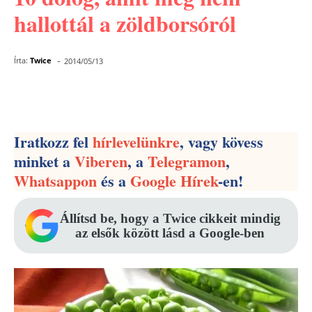
hallottál a zöldborsóról
-
Írta:
Twice
2014/05/13
Facebook
Pinterest
WhatsApp
Iratkozz fel
hírlevelünkre
, vagy kövess
minket a
Viberen
, a
Telegramon
,
Whatsappon
és a
Google Hírek
-en!
Állítsd be, hogy a Twice cikkeit mindig
az elsők között lásd a Google-ben