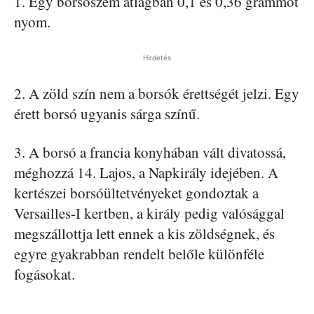
1. Egy borsószem átlagban 0,1 és 0,36 grammot
nyom.
Hirdetés
2. A zöld szín nem a borsók érettségét jelzi. Egy
érett borsó ugyanis sárga színű.
3. A borsó a francia konyhában vált divatossá,
méghozzá 14. Lajos, a Napkirály idejében. A
kertészei borsóültetvényeket gondoztak a
Versailles-I kertben, a király pedig valósággal
megszállottja lett ennek a kis zöldségnek, és
egyre gyakrabban rendelt belőle különféle
fogásokat.