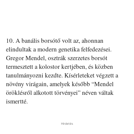
10. A banális borsótő volt az, ahonnan
elindultak a modern genetika felfedezései.
Gregor Mendel, osztrák szerzetes borsót
termesztett a kolostor kertjében, és közben
tanulmányozni kezdte. Kísérleteket végzett a
növény virágain, amelyek később “Mendel
öröklésről alkotott törvényei” néven váltak
ismertté.
Hirdetés