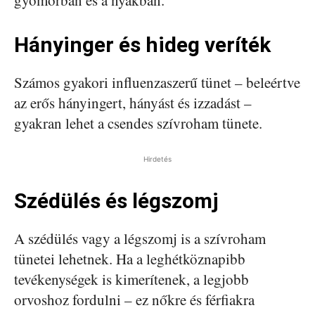
gyomorban és a nyakban.
Hányinger és hideg veríték
Számos gyakori influenzaszerű tünet – beleértve
az erős hányingert, hányást és izzadást –
gyakran lehet a csendes szívroham tünete.
Hirdetés
Szédülés és légszomj
A szédülés vagy a légszomj is a szívroham
tünetei lehetnek. Ha a leghétköznapibb
tevékenységek is kimerítenek, a legjobb
orvoshoz fordulni – ez nőkre és férfiakra