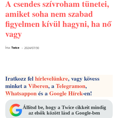
A csendes szívroham tünetei,
amiket soha nem szabad
figyelmen kívül hagyni, ha nő
vagy
-
Írta:
Twice
2024/07/30
Facebook
Pinterest
WhatsApp
Iratkozz fel
hírlevelünkre
, vagy kövess
minket a
Viberen
, a
Telegramon
,
Whatsappon
és a
Google Hírek
-en!
Állítsd be, hogy a Twice cikkeit mindig
az elsők között lásd a Google-ben