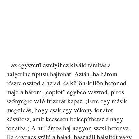
– az egyszerű estélyihez kiváló társítás a
halgerinc típusú hajfonat. Aztán, ha három
részre osztod a hajad, és külön-külön befonod,
majd a három „copfot” egybeolvasztod, piros
szőnyegre való frizurát kapsz. (Erre egy másik
megoldás, hogy csak egy vékony fonatot
készítesz, amit kecsesen beleépíthetsz a nagy
fonatba.) A hullámos haj nagyon szexi befonva.
Ha egyenes szálú a hajad, használj hajsütőt vagy