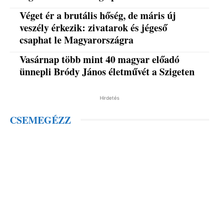
Véget ér a brutális hőség, de máris új
veszély érkezik: zivatarok és jégeső
csaphat le Magyarországra
Vasárnap több mint 40 magyar előadó
ünnepli Bródy János életművét a Szigeten
Hirdetés
CSEMEGÉZZ