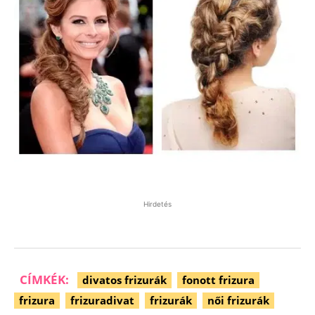
Hirdetés
CÍMKÉK:
divatos frizurák
fonott frizura
frizura
frizuradivat
frizurák
női frizurák