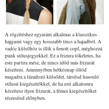
A rögzítéshez egyaránt alkalmas a klasszikus
hajgumi vagy egy hosszabb tincs a hajadból. A
vadóc külsőhöz is illik a fonott copf, méghozzá
punk stílusjegyekkel. Ez a frizura tökéletes, ha
este partira mész, de nincs időd más frizurát
készíteni. Amennyiben hétköznap öltöd
magadra a lázadozó külsődet, társítsd hasonló
stílusú kiegészítőkkel, de ha esti alkalomra
készítesz ilyen frizurát, a fémes kiegészítőket
részesítsd előnyben.