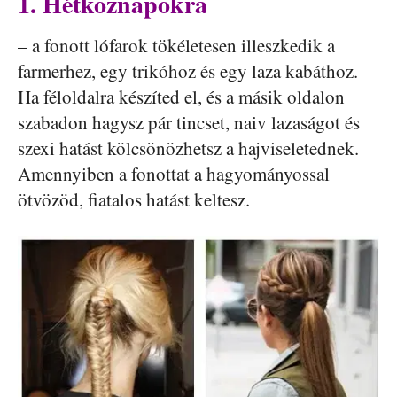
1. Hétköznapokra
– a fonott lófarok tökéletesen illeszkedik a
farmerhez, egy trikóhoz és egy laza kabáthoz.
Ha féloldalra készíted el, és a másik oldalon
szabadon hagysz pár tincset, naiv lazaságot és
szexi hatást kölcsönözhetsz a hajviseletednek.
Amennyiben a fonottat a hagyományossal
ötvözöd, fiatalos hatást keltesz.