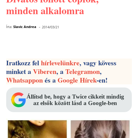
minden alkalomra
-
Írta:
Slavic Andrea
2014/03/21
Facebook
Pinterest
WhatsApp
Iratkozz fel
hírlevelünkre
, vagy kövess
minket a
Viberen
, a
Telegramon
,
Whatsappon
és a
Google Hírek
-en!
Állítsd be, hogy a Twice cikkeit mindig
az elsők között lásd a Google-ben