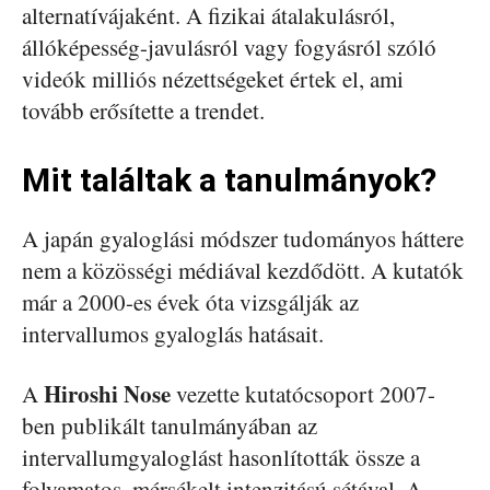
alternatívájaként. A fizikai átalakulásról,
állóképesség-javulásról vagy fogyásról szóló
videók milliós nézettségeket értek el, ami
tovább erősítette a trendet.
Mit találtak a tanulmányok?
A japán gyaloglási módszer tudományos háttere
nem a közösségi médiával kezdődött. A kutatók
már a 2000-es évek óta vizsgálják az
intervallumos gyaloglás hatásait.
Hiroshi Nose
A
vezette kutatócsoport 2007-
ben publikált tanulmányában az
intervallumgyaloglást hasonlították össze a
folyamatos, mérsékelt intenzitású sétával. A