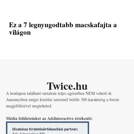
Ez a 7 legnyugodtabb macskafajta a
világon
Twice.hu
A honlapon található tartalom teljes egészében NEM vehető át.
Amennyiben mégis közölni szeretnél belőle 300 karakterig a forrás
megjelölésével megteheted.
Média felületeinket az AdsInteractive értékesíti: