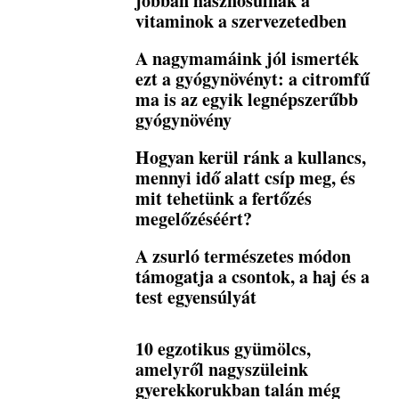
jobban hasznosulnak a
vitaminok a szervezetedben
A nagymamáink jól ismerték
ezt a gyógynövényt: a citromfű
ma is az egyik legnépszerűbb
gyógynövény
Hogyan kerül ránk a kullancs,
mennyi idő alatt csíp meg, és
mit tehetünk a fertőzés
megelőzéséért?
A zsurló természetes módon
támogatja a csontok, a haj és a
test egyensúlyát
10 egzotikus gyümölcs,
amelyről nagyszüleink
gyerekkorukban talán még