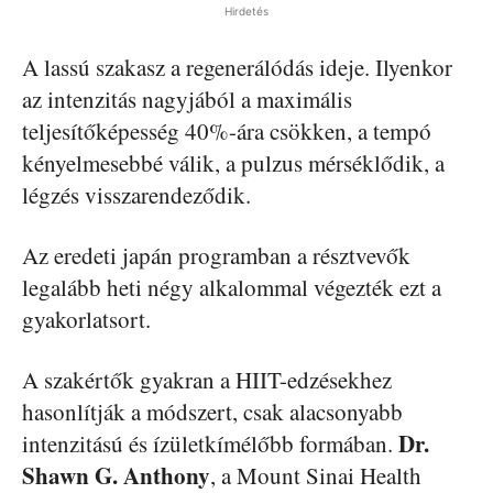
Hirdetés
A lassú szakasz a regenerálódás ideje. Ilyenkor
az intenzitás nagyjából a maximális
teljesítőképesség 40%-ára csökken, a tempó
kényelmesebbé válik, a pulzus mérséklődik, a
légzés visszarendeződik.
Az eredeti japán programban a résztvevők
legalább heti négy alkalommal végezték ezt a
gyakorlatsort.
A szakértők gyakran a HIIT-edzésekhez
hasonlítják a módszert, csak alacsonyabb
Dr.
intenzitású és ízületkímélőbb formában.
Shawn G. Anthony
, a Mount Sinai Health