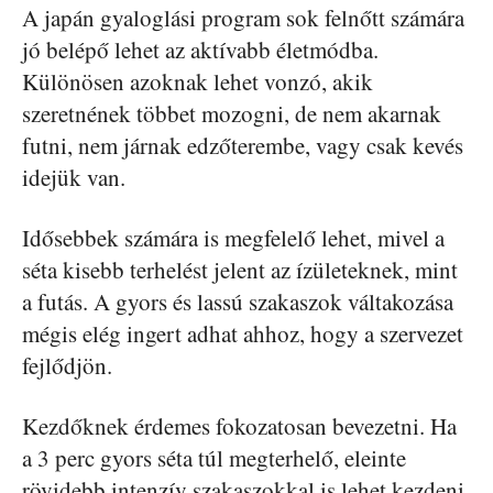
A japán gyaloglási program sok felnőtt számára
jó belépő lehet az aktívabb életmódba.
Különösen azoknak lehet vonzó, akik
szeretnének többet mozogni, de nem akarnak
futni, nem járnak edzőterembe, vagy csak kevés
idejük van.
Idősebbek számára is megfelelő lehet, mivel a
séta kisebb terhelést jelent az ízületeknek, mint
a futás. A gyors és lassú szakaszok váltakozása
mégis elég ingert adhat ahhoz, hogy a szervezet
fejlődjön.
Kezdőknek érdemes fokozatosan bevezetni. Ha
a 3 perc gyors séta túl megterhelő, eleinte
rövidebb intenzív szakaszokkal is lehet kezdeni,