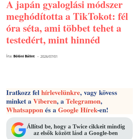
A japán gyaloglási módszer
meghódította a TikTokot: fél
óra séta, ami többet tehet a
testedért, mint hinnéd
-
Írta:
Bölöni Bálint
2026/07/01
Facebook
Pinterest
WhatsApp
Iratkozz fel
hírlevelünkre
, vagy kövess
minket a
Viberen
, a
Telegramon
,
Whatsappon
és a
Google Hírek
-en!
Állítsd be, hogy a Twice cikkeit mindig
az elsők között lásd a Google-ben