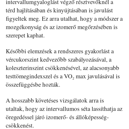
intervallumgyaloglást végző résztvevőknél a
térd hajlításában és kinyújtásában is javulást
figyeltek meg. Ez arra utalhat, hogy a módszer a
mozgékonyság és az izomerő megőrzésében is
szerepet kaphat.
Későbbi elemzések a rendszeres gyakorlást a
vércukorszint kedvezőbb szabályozásával, a
koleszterinszint csökkenésével, az alacsonyabb
testtömegindexszel és a VO₂ max javulásával is
összefüggésbe hozták.
A hosszabb követéses vizsgálatok arra is
utaltak, hogy az intervallumos séta lassíthatja az
öregedéssel járó izomerő- és állóképesség-
csökkenést.