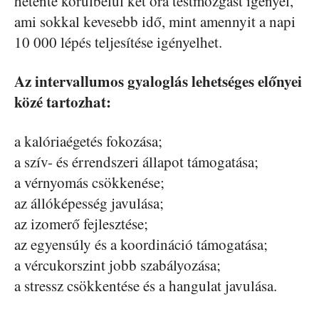
hetente körülbelül két óra testmozgást igényel,
ami sokkal kevesebb idő, mint amennyit a napi
10 000 lépés teljesítése igényelhet.
Az intervallumos gyaloglás lehetséges előnyei
közé tartozhat:
a kalóriaégetés fokozása;
a szív- és érrendszeri állapot támogatása;
a vérnyomás csökkenése;
az állóképesség javulása;
az izomerő fejlesztése;
az egyensúly és a koordináció támogatása;
a vércukorszint jobb szabályozása;
a stressz csökkentése és a hangulat javulása.