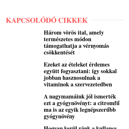
KAPCSOLÓDÓ CIKKEK
Három vörös ital, amely
természetes módon
támogathatja a vérnyomás
csökkentését
Ezeket az ételeket érdemes
együtt fogyasztani: így sokkal
jobban hasznosulnak a
vitaminok a szervezetedben
A nagymamáink jól ismerték
ezt a gyógynövényt: a citromfű
ma is az egyik legnépszerűbb
gyógynövény
Hogyan kerül ránk a kullancs,