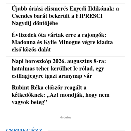
Újabb óriási elismerés Enyedi Ildikónak: a
Csendes barát bekerült a FIPRESCI
Nagydíj döntőjébe
Évtizedek óta vártak erre a rajongók:
Madonna és Kylie Minogue végre kiadta
első közös dalát
Napi horoszkóp 2026. augusztus 8-ra:
hatalmas teher kerülhet le rólad, egy
csillagjegyre igazi aranynap vár
Rubint Réka először reagált a
kétkedőknek: „Azt mondják, hogy nem
vagyok beteg”
Hirdetés
CSEMEGÉZZ