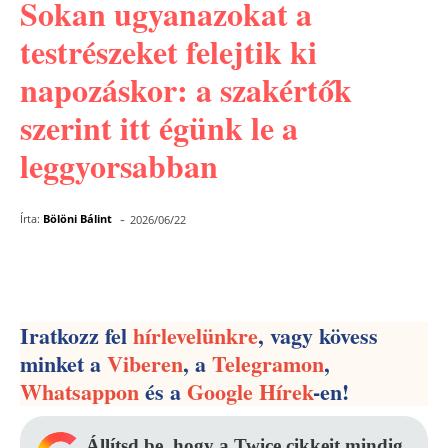
Sokan ugyanazokat a
testrészeket felejtik ki
napozáskor: a szakértők
szerint itt égünk le a
leggyorsabban
-
Írta:
Bölöni Bálint
2026/06/22
Facebook
Pinterest
WhatsApp
Iratkozz fel
hírlevelünkre
, vagy kövess
minket a
Viberen
, a
Telegramon
,
Whatsappon
és a
Google Hírek
-en!
Állítsd be, hogy a Twice cikkeit mindig