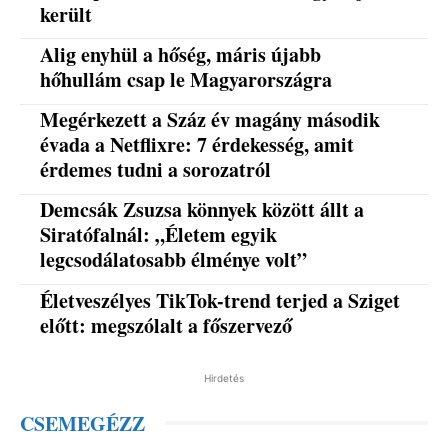
került
Alig enyhül a hőség, máris újabb
hőhullám csap le Magyarországra
Megérkezett a Száz év magány második
évada a Netflixre: 7 érdekesség, amit
érdemes tudni a sorozatról
Demcsák Zsuzsa könnyek között állt a
Siratófalnál: „Életem egyik
legcsodálatosabb élménye volt”
Életveszélyes TikTok-trend terjed a Sziget
előtt: megszólalt a főszervező
Hirdetés
CSEMEGÉZZ