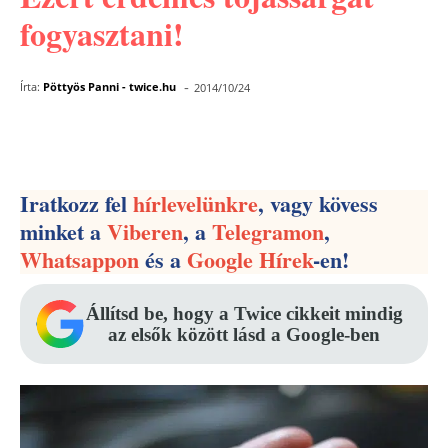
fogyasztani!
-
Írta:
Pöttyös Panni - twice.hu
2014/10/24
Facebook
Pinterest
WhatsApp
Iratkozz fel
hírlevelünkre
, vagy kövess
minket a
Viberen
, a
Telegramon
,
Whatsappon
és a
Google Hírek
-en!
Állítsd be, hogy a Twice cikkeit mindig
az elsők között lásd a Google-ben