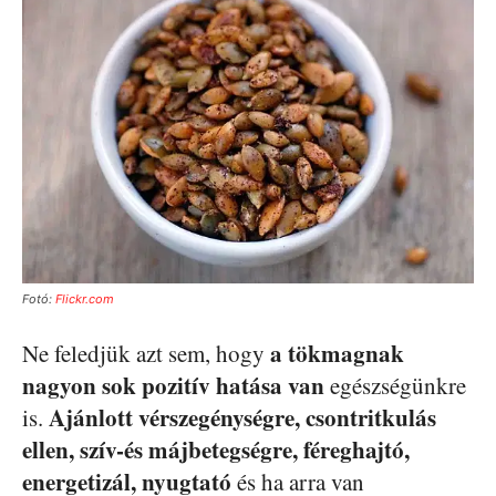
Fotó:
Flickr.com
a tökmagnak
Ne feledjük azt sem, hogy
nagyon sok pozitív hatása van
egészségünkre
Ajánlott vérszegénységre, csontritkulás
is.
ellen, szív-és májbetegségre, féreghajtó,
energetizál, nyugtató
és ha arra van