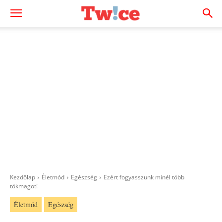
Kezdőlap
Életmód
Egészség
Ezért fogyasszunk minél több
tökmagot!
Életmód
Egészség