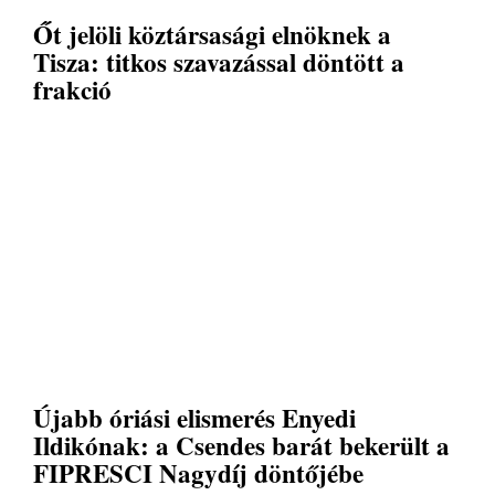
Őt jelöli köztársasági elnöknek a
Tisza: titkos szavazással döntött a
frakció
Újabb óriási elismerés Enyedi
Ildikónak: a Csendes barát bekerült a
FIPRESCI Nagydíj döntőjébe