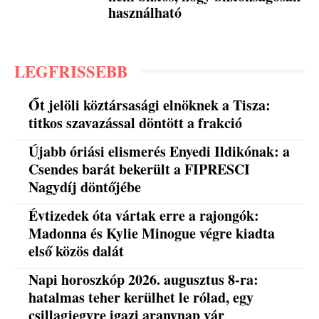
használható
LEGFRISSEBB
Őt jelöli köztársasági elnöknek a Tisza:
titkos szavazással döntött a frakció
Újabb óriási elismerés Enyedi Ildikónak: a
Csendes barát bekerült a FIPRESCI
Nagydíj döntőjébe
Évtizedek óta vártak erre a rajongók:
Madonna és Kylie Minogue végre kiadta
első közös dalát
Napi horoszkóp 2026. augusztus 8-ra:
hatalmas teher kerülhet le rólad, egy
csillagjegyre igazi aranynap vár