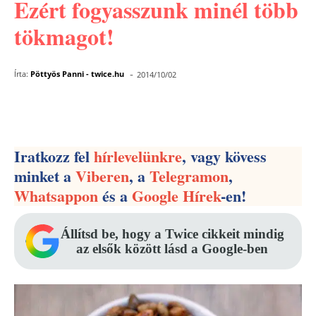
Ezért fogyasszunk minél több
tökmagot!
-
Írta:
Pöttyös Panni - twice.hu
2014/10/02
Facebook
Pinterest
WhatsApp
Iratkozz fel
hírlevelünkre
, vagy kövess
minket a
Viberen
, a
Telegramon
,
Whatsappon
és a
Google Hírek
-en!
Állítsd be, hogy a Twice cikkeit mindig
az elsők között lásd a Google-ben