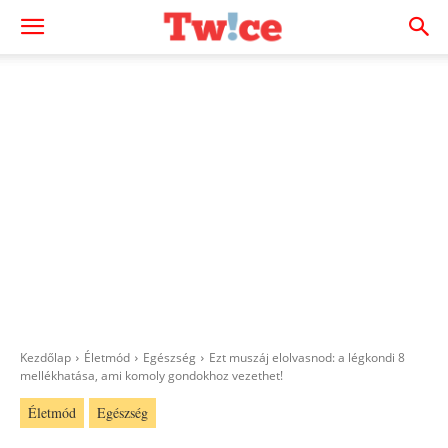
Kezdőlap
Életmód
Egészség
Ezt muszáj elolvasnod: a légkondi 8
mellékhatása, ami komoly gondokhoz vezethet!
Életmód
Egészség