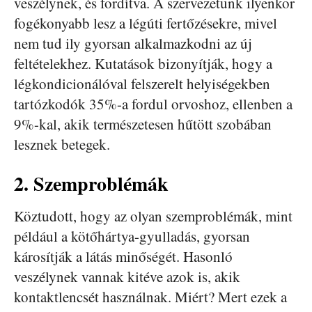
veszélynek, és fordítva. A szervezetünk ilyenkor
fogékonyabb lesz a légúti fertőzésekre, mivel
nem tud ily gyorsan alkalmazkodni az új
feltételekhez. Kutatások bizonyítják, hogy a
légkondicionálóval felszerelt helyiségekben
tartózkodók 35%-a fordul orvoshoz, ellenben a
9%-kal, akik természetesen hűtött szobában
lesznek betegek.
2. Szemproblémák
Köztudott, hogy az olyan szemproblémák, mint
például a kötőhártya-gyulladás, gyorsan
károsítják a látás minőségét. Hasonló
veszélynek vannak kitéve azok is, akik
kontaktlencsét használnak. Miért? Mert ezek a