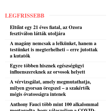
LEGFRISSEBB
Eltűnt egy 21 éves fiatal, az Ozora
fesztiválon látták utoljára
A magány nemcsak a lelkünket, hanem a
testünket is megterhelheti – erre jutottak
a kutatók
Egyre többen hisznek egészségügyi
influenszereknek az orvosok helyett
A vérvizsgálat, amely megmutathatja,
milyen gyorsan öregszel – a szakértők
mégis óvatosságra intenek
Anthony Fauci több mint 100 alkalommal
megtagadta, hogy válaszoljon a COVID-