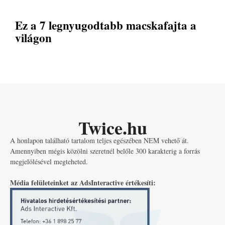
Ez a 7 legnyugodtabb macskafajta a
világon
Twice.hu
A honlapon található tartalom teljes egészében NEM vehető át.
Amennyiben mégis közölni szeretnél belőle 300 karakterig a forrás
megjelölésével megteheted.
Média felületeinket az AdsInteractive értékesíti: