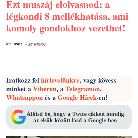
Ezt muszáj elolvasnod: a
légkondi 8 mellékhatása, ami
komoly gondokhoz vezethet!
-
Írta:
Twice
2019/06/03
Facebook
Pinterest
WhatsApp
Iratkozz fel
hírlevelünkre
, vagy kövess
minket a
Viberen
, a
Telegramon
,
Whatsappon
és a
Google Hírek
-en!
Állítsd be, hogy a Twice cikkeit mindig
az elsők között lásd a Google-ben