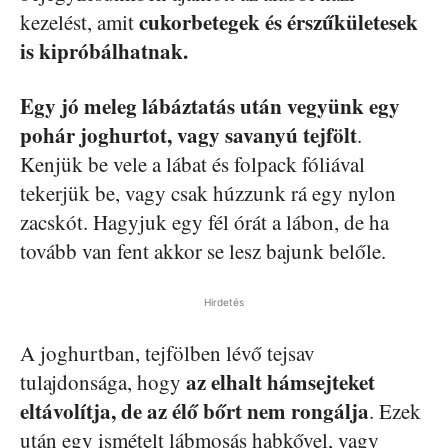
cukorbetegek és érszűkületesek
kezelést, amit
is kipróbálhatnak.
Egy jó meleg lábáztatás után vegyünk egy
pohár joghurtot, vagy savanyú tejfölt
.
Kenjük be vele a lábat és folpack fóliával
tekerjük be, vagy csak húzzunk rá egy nylon
zacskót. Hagyjuk egy fél órát a lábon, de ha
tovább van fent akkor se lesz bajunk belőle.
Hirdetés
A joghurtban, tejfölben lévő tejsav
az elhalt hámsejteket
tulajdonsága, hogy
eltávolítja, de az élő bőrt nem rongálja
. Ezek
után egy ismételt lábmosás habkővel, vagy