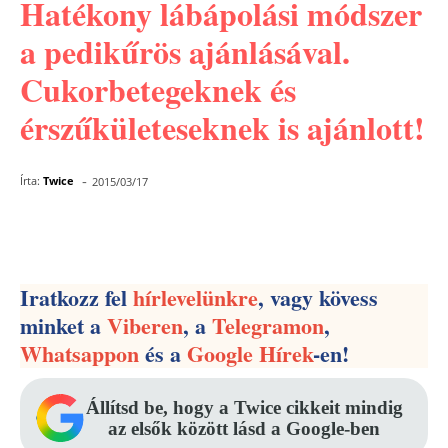
Hatékony lábápolási módszer
a pedikűrös ajánlásával.
Cukorbetegeknek és
érszűkületeseknek is ajánlott!
-
Írta:
Twice
2015/03/17
Facebook
Pinterest
WhatsApp
Iratkozz fel
hírlevelünkre
, vagy kövess
minket a
Viberen
, a
Telegramon
,
Whatsappon
és a
Google Hírek
-en!
Állítsd be, hogy a Twice cikkeit mindig
az elsők között lásd a Google-ben