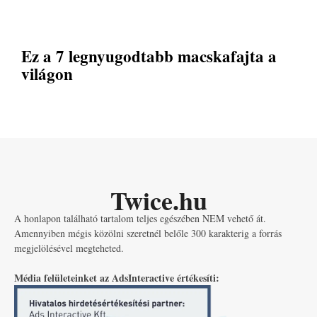
Ez a 7 legnyugodtabb macskafajta a
világon
Twice.hu
A honlapon található tartalom teljes egészében NEM vehető át.
Amennyiben mégis közölni szeretnél belőle 300 karakterig a forrás
megjelölésével megteheted.
Média felületeinket az AdsInteractive értékesíti: