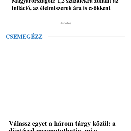
Magyarországon: 1,2 százalékra zuhant az
infláció, az élelmiszerek ára is csökkent
Hirdetés
CSEMEGÉZZ
Válassz egyet a három tárgy közül: a
döntésed megmutathatja, mi a