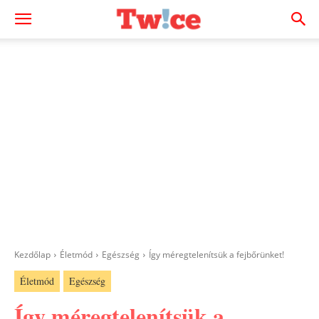
Kezdőlap
Életmód
Egészség
Így méregtelenítsük a fejbőrünket!
Életmód
Egészség
Így méregtelenítsük a