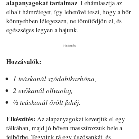
alapanyagokat tartalmaz
. Lehámlasztja az
elhalt hámréteget, így lehetővé teszi, hogy a bőr
könnyebben lélegezzen, ne tömítődjön el, és
egészséges legyen a hajunk.
Hirdetés
Hozzávalók:
1 teáskanál szódabikarbóna,
2 evőkanál olívaolaj,
½ teáskanál őrölt fahéj.
Elkészítés:
Az alapanyagokat keverjük el egy
tálkában, majd jó bőven masszírozzuk bele a
fejbőrbe. Tegyünk rá egy úszósapkát, és