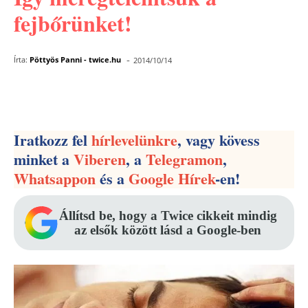
fejbőrünket!
-
Írta:
Pöttyös Panni - twice.hu
2014/10/14
Facebook
Pinterest
WhatsApp
Iratkozz fel
hírlevelünkre
, vagy kövess
minket a
Viberen
, a
Telegramon
,
Whatsappon
és a
Google Hírek
-en!
Állítsd be, hogy a Twice cikkeit mindig
az elsők között lásd a Google-ben