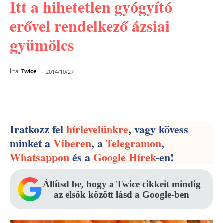
Itt a hihetetlen gyógyító
erővel rendelkező ázsiai
gyümölcs
-
Írta:
Twice
2014/10/27
Facebook
Pinterest
WhatsApp
Iratkozz fel
hírlevelünkre
, vagy kövess
minket a
Viberen
, a
Telegramon
,
Whatsappon
és a
Google Hírek
-en!
Állítsd be, hogy a Twice cikkeit mindig
az elsők között lásd a Google-ben