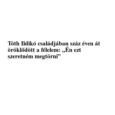
Tóth Ildikó családjában száz éven át
öröklődött a félelem: „Én ezt
szeretném megtörni”