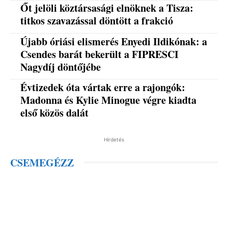
Őt jelöli köztársasági elnöknek a Tisza:
titkos szavazással döntött a frakció
Újabb óriási elismerés Enyedi Ildikónak: a
Csendes barát bekerült a FIPRESCI
Nagydíj döntőjébe
Évtizedek óta vártak erre a rajongók:
Madonna és Kylie Minogue végre kiadta
első közös dalát
Hirdetés
CSEMEGÉZZ