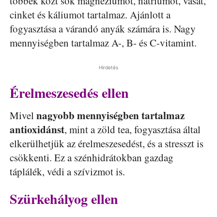
többek közt sok magnéziumot, nátriumot, vasat,
cinket és káliumot tartalmaz. Ajánlott a
fogyasztása a várandó anyák számára is. Nagy
mennyiségben tartalmaz A-, B- és C-vitamint.
Hirdetés
Érelmeszesedés ellen
nagyobb mennyiségben tartalmaz
Mivel
antioxidánst
, mint a zöld tea, fogyasztása által
elkerülhetjük az érelmeszesedést, és a stresszt is
csökkenti. Ez a szénhidrátokban gazdag
táplálék, védi a szívizmot is.
Szürkehályog ellen