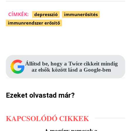
CÍMKÉK:
depresszió
immunerősítés
immunrendszer erősítő
Facebook
Pinterest
WhatsApp
Állítsd be, hogy a Twice cikkeit mindig
az elsők között lásd a Google-ben
Ezeket olvastad már?
KAPCSOLÓDÓ CIKKEK
A magány nemcsak a