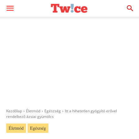
Kezdőlap
Életmód
Egészség
Itt a hihetetlen gyógyító erővel
rendelkező ázsiai gyümölcs
Életmód
Egészség