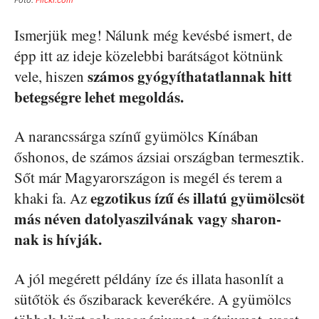
Ismerjük meg! Nálunk még kevésbé ismert, de
épp itt az ideje közelebbi barátságot kötnünk
számos gyógyíthatatlannak hitt
vele, hiszen
betegségre lehet megoldás.
A narancssárga színű gyümölcs Kínában
őshonos, de számos ázsiai országban termesztik.
Sőt már Magyarországon is megél és terem a
egzotikus ízű és illatú gyümölcsöt
khaki fa. Az
más néven datolyaszilvának vagy sharon-
nak is hívják.
A jól megérett példány íze és illata hasonlít a
sütőtök és őszibarack keverékére. A gyümölcs