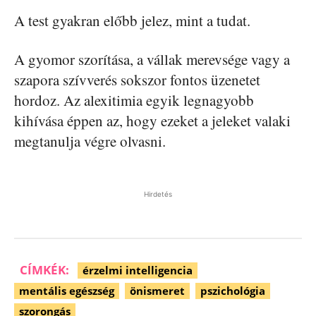
A test gyakran előbb jelez, mint a tudat.
A gyomor szorítása, a vállak merevsége vagy a
szapora szívverés sokszor fontos üzenetet
hordoz. Az alexitimia egyik legnagyobb
kihívása éppen az, hogy ezeket a jeleket valaki
megtanulja végre olvasni.
Hirdetés
CÍMKÉK:
érzelmi intelligencia
mentális egészség
önismeret
pszichológia
szorongás