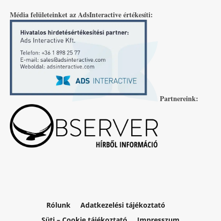
Média felületeinket az AdsInteractive értékesíti:
Partnereink:
Rólunk
Adatkezelési tájékoztató
Süti – Cookie tájékoztató
Impresszum