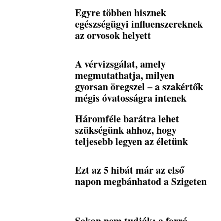
Egyre többen hisznek
egészségügyi influenszereknek
az orvosok helyett
A vérvizsgálat, amely
megmutathatja, milyen
gyorsan öregszel – a szakértők
mégis óvatosságra intenek
Háromféle barátra lehet
szükségünk ahhoz, hogy
teljesebb legyen az életünk
Ezt az 5 hibát már az első
napon megbánhatod a Szigeten
Sokan nem tudják: a forró