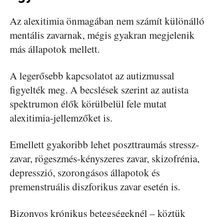
Az alexitimia önmagában nem számít különálló
mentális zavarnak, mégis gyakran megjelenik
más állapotok mellett.
A legerősebb kapcsolatot az autizmussal
figyelték meg. A becslések szerint az autista
spektrumon élők körülbelül fele mutat
alexitimia-jellemzőket is.
Emellett gyakoribb lehet poszttraumás stressz-
zavar, rögeszmés-kényszeres zavar, skizofrénia,
depresszió, szorongásos állapotok és
premenstruális diszforikus zavar esetén is.
Bizonyos krónikus betegségeknél – köztük