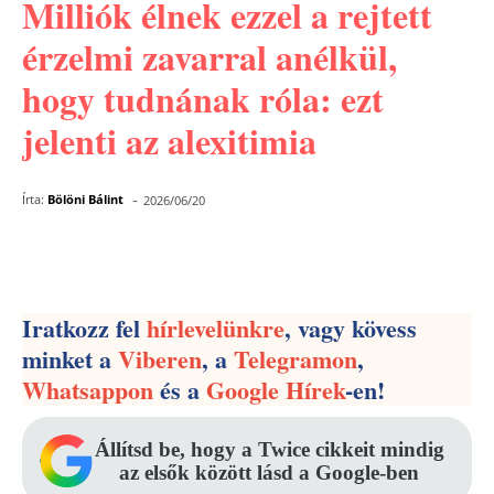
Milliók élnek ezzel a rejtett
érzelmi zavarral anélkül,
hogy tudnának róla: ezt
jelenti az alexitimia
-
Írta:
Bölöni Bálint
2026/06/20
Facebook
Pinterest
WhatsApp
Iratkozz fel
hírlevelünkre
, vagy kövess
minket a
Viberen
, a
Telegramon
,
Whatsappon
és a
Google Hírek
-en!
Állítsd be, hogy a Twice cikkeit mindig
az elsők között lásd a Google-ben