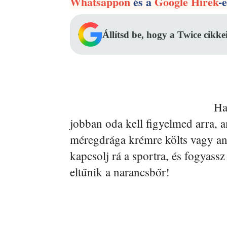
Whatsappon
és a
Google Hírek
-
Állítsd be, hogy a Twice cikke
Ha
jobban oda kell figyelmed arra, am
méregdrága krémre költs vagy anti
kapcsolj rá a sportra, és fogyass
eltűnik a narancsbőr!