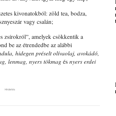
szetes kivonatokból: zöld tea, bodza,
sznyeszár vagy csalán;
s zsírokról”, amelyek csökkentik a
ond be az étrendedbe az alábbi
dula, hidegen préselt olívaolaj, avokádó,
mag, lenmag, nyers tökmag
nyers erdei
és
Hirdetés