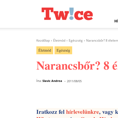
Twice.hu
H
Kezdőlap
Életmód
Egészség
Narancsbőr? 8 élelem,
Életmód
Egészség
Narancsbőr? 8 él
-
Írta:
Slavic Andrea
2011/08/05
Facebook
Megosztás
Iratkozz fel
hírlevelünkre
, vagy 