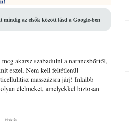
en!
it mindig az elsők között lásd a Google-ben
 meg akarsz szabadulni a narancsbőrtől,
it eszel. Nem kell feltétlenül
cellulitisz masszázsra járj! Inkább
z olyan élelmeket, amelyekkel biztosan
Hirdetés