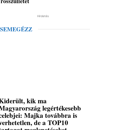
rosszullétet
Hirdetés
SEMEGÉZZ
Kiderült, kik ma
Magyarország legértékesebb
celebjei: Majka továbbra is
verhetetlen, de a TOP10
tartogat meglepetéseket