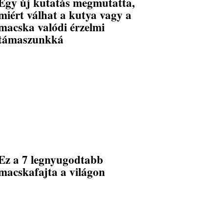
Egy új kutatás megmutatta,
miért válhat a kutya vagy a
macska valódi érzelmi
támaszunkká
Ez a 7 legnyugodtabb
macskafajta a világon