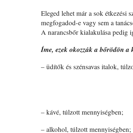
Eleged lehet már a sok étkezési sz
megfogadod-e vagy sem a tanácsot
A narancsbőr kialakulása pedig ig
Íme, ezek okozzák a bőrödön a k
– üdítők és szénsavas italok, túl
– kávé, túlzott mennyiségben;
– alkohol, túlzott mennyiségben;