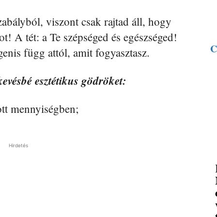
abályból, viszont csak rajtad áll, hogy
! A tét: a Te szépséged és egészséged!
C
enis függ attól, amit fogyasztasz.
evésbé esztétikus gödröket:
zott mennyiségben;
Hirdetés