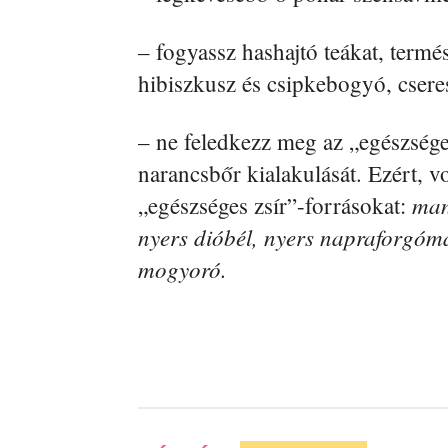
– fogyassz hashajtó teákat, termé
hibiszkusz és csipkebogyó, csere
– ne feledkezz meg az „egészsége
narancsbőr kialakulását. Ezért, v
man
„egészséges zsír”-forrásokat:
nyers dióbél, nyers napraforgó
mogyoró.