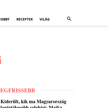
HOBBY
RECEPTEK
VILÁG
i
LEGFRISSEBB
Kiderült, kik ma Magyarország
legértékesebb celebjei: Majka