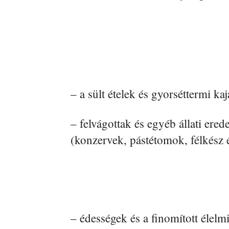
– a sült ételek és gyorséttermi kaj
– felvágottak és egyéb állati ere
(konzervek, pástétomok, félkész é
– édességek és a finomított élelm