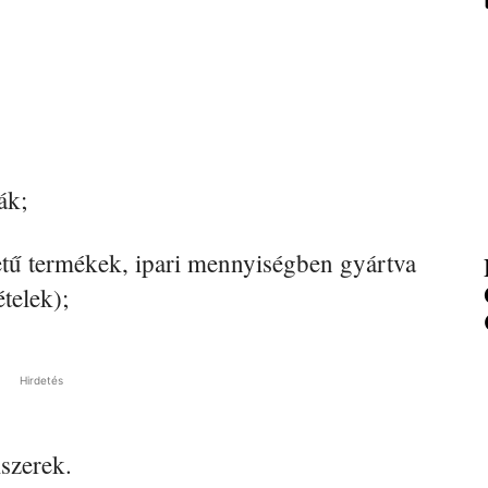
ák;
detű termékek, ipari mennyiségben gyártva
telek);
Hirdetés
iszerek.