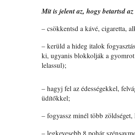
Mit is jelent az, hogy betartsd a
– csökkentsd a kávé, cigaretta, alk
– kerüld a hideg italok fogyasztá
ki, ugyanis blokkolják a gyomro
lelassul);
– hagyj fel az édességekkel, felv
üdítőkkel;
– fogyassz minél több zöldséget, 
– legkevesebb 8 pohár szénsavme