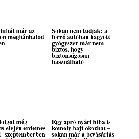
 hibát már az
Sokan nem tudják: a
pon megbánhatod
forró autóban hagyott
en
gyógyszer már nem
biztos, hogy
biztonságosan
használható
dolgot még
Egy apró nyári hiba is
us elején érdemes
komoly bajt okozhat –
ni: szeptemberben
sokan már a bevásárlás