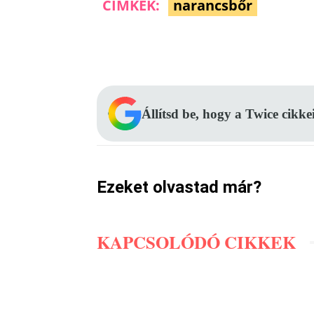
CÍMKÉK:
narancsbőr
Facebook
Megosztás
Állítsd be, hogy a Twice cikke
Ezeket olvastad már?
KAPCSOLÓDÓ CIKKEK