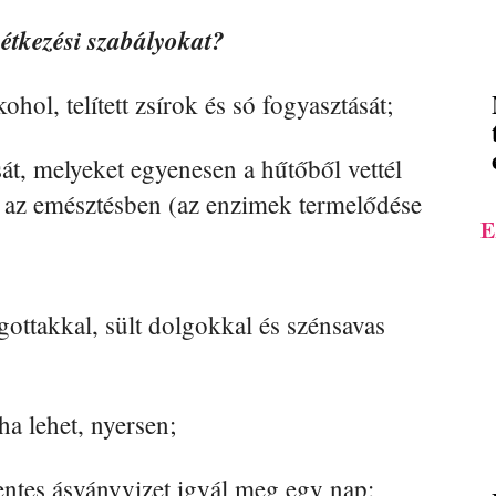
z étkezési szabályokat?
ohol, telített zsírok és só fogyasztását;
sát, melyeket egyenesen a hűtőből vettél
t az emésztésben (az enzimek termelődése
E
ágottakkal, sült dolgokkal és szénsavas
ha lehet, nyersen;
ntes ásványvizet igyál meg egy nap;