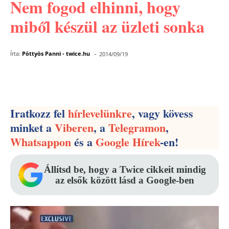
Nem fogod elhinni, hogy
miből készül az üzleti sonka
-
Írta:
Pöttyös Panni - twice.hu
2014/09/19
Facebook
Pinterest
WhatsApp
Iratkozz fel
hírlevelünkre
, vagy kövess
minket a
Viberen
, a
Telegramon
,
Whatsappon
és a
Google Hírek
-en!
Állítsd be, hogy a Twice cikkeit mindig
az elsők között lásd a Google-ben