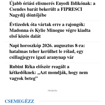
Újabb óriási elismerés Enyedi Ildikónak: a
Csendes barát bekerült a FIPRESCI
Nagydíj döntőjébe
Évtizedek óta vártak erre a rajongók:
Madonna és Kylie Minogue végre kiadta
első közös dalát
Napi horoszkóp 2026. augusztus 8-ra:
hatalmas teher kerülhet le rólad, egy
csillagjegyre igazi aranynap vár
Rubint Réka először reagált a
kétkedőknek: „Azt mondják, hogy nem
vagyok beteg”
Hirdetés
CSEMEGÉZZ