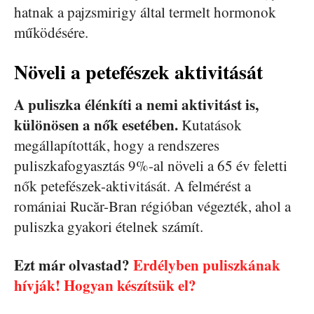
hatnak a pajzsmirigy által termelt hormonok
működésére.
Növeli a petefészek aktivitását
A puliszka élénkíti a nemi aktivitást is,
különösen a nők esetében.
Kutatások
megállapították, hogy a rendszeres
puliszkafogyasztás 9%-al növeli a 65 év feletti
nők petefészek-aktivitását. A felmérést a
romániai Rucăr-Bran régióban végezték, ahol a
puliszka gyakori ételnek számít.
Ezt már olvastad?
Erdélyben puliszkának
hívják! Hogyan készítsük el?