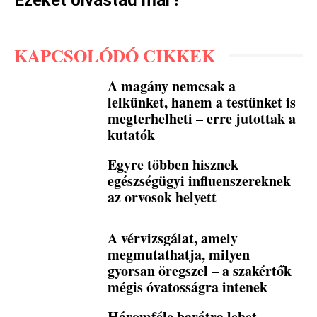
Ezeket olvastad már?
KAPCSOLÓDÓ CIKKEK
A magány nemcsak a
lelkünket, hanem a testünket is
megterhelheti – erre jutottak a
kutatók
Egyre többen hisznek
egészségügyi influenszereknek
az orvosok helyett
A vérvizsgálat, amely
megmutathatja, milyen
gyorsan öregszel – a szakértők
mégis óvatosságra intenek
Háromféle barátra lehet