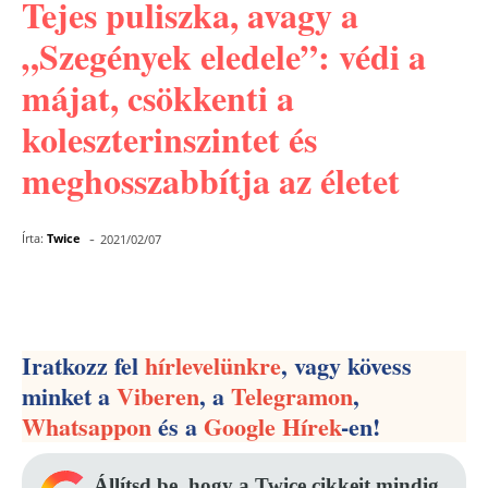
Tejes puliszka, avagy a
„Szegények eledele”: védi a
májat, csökkenti a
koleszterinszintet és
meghosszabbítja az életet
-
Írta:
Twice
2021/02/07
Facebook
Pinterest
WhatsApp
Iratkozz fel
hírlevelünkre
, vagy kövess
minket a
Viberen
, a
Telegramon
,
Whatsappon
és a
Google Hírek
-en!
Állítsd be, hogy a Twice cikkeit mindig