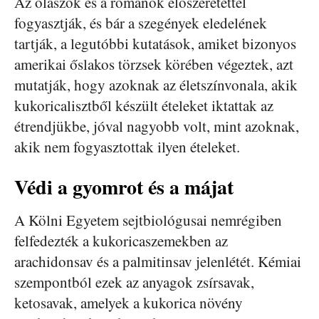
Az olaszok és a románok előszeretettel
fogyasztják, és bár a szegények eledelének
tartják, a legutóbbi kutatások, amiket bizonyos
amerikai őslakos törzsek körében végeztek, azt
mutatják, hogy azoknak az életszínvonala, akik
kukoricalisztből készült ételeket iktattak az
étrendjükbe, jóval nagyobb volt, mint azoknak,
akik nem fogyasztottak ilyen ételeket.
Védi a gyomrot és a májat
A Kölni Egyetem sejtbiológusai nemrégiben
felfedezték a kukoricaszemekben az
arachidonsav és a palmitinsav jelenlétét. Kémiai
szempontból ezek az anyagok zsírsavak,
ketosavak, amelyek a kukorica növény