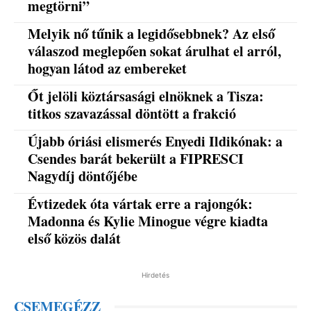
megtörni”
Melyik nő tűnik a legidősebbnek? Az első
válaszod meglepően sokat árulhat el arról,
hogyan látod az embereket
Őt jelöli köztársasági elnöknek a Tisza:
titkos szavazással döntött a frakció
Újabb óriási elismerés Enyedi Ildikónak: a
Csendes barát bekerült a FIPRESCI
Nagydíj döntőjébe
Évtizedek óta vártak erre a rajongók:
Madonna és Kylie Minogue végre kiadta
első közös dalát
Hirdetés
CSEMEGÉZZ