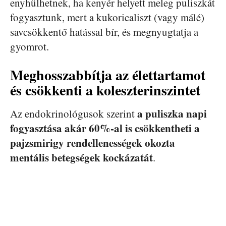
enyhülhetnek, ha kenyér helyett meleg puliszkát
fogyasztunk, mert a kukoricaliszt (vagy málé)
savcsökkentő hatással bír, és megnyugtatja a
gyomrot.
Meghosszabbítja az élettartamot
és csökkenti a koleszterinszintet
a puliszka napi
Az endokrinológusok szerint
fogyasztása akár 60%-al is csökkentheti a
pajzsmirigy rendellenességek okozta
mentális betegségek kockázatát
.