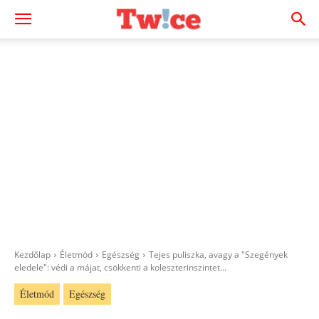
Kezdőlap
Életmód
Egészség
Tejes puliszka, avagy a "Szegények
eledele": védi a májat, csökkenti a koleszterinszintet...
Életmód
Egészség