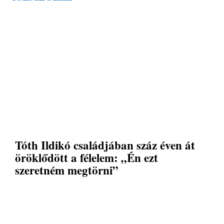
Tóth Ildikó családjában száz éven át
öröklődött a félelem: „Én ezt
szeretném megtörni”