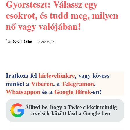
Gyorsteszt: Válassz egy
csokrot, és tudd meg, milyen
nő vagy valójában!
-
Írta:
Bölöni Bálint
2026/06/22
Facebook
Pinterest
WhatsApp
Iratkozz fel
hírlevelünkre
, vagy kövess
minket a
Viberen
, a
Telegramon
,
Whatsappon
és a
Google Hírek
-en!
Állítsd be, hogy a Twice cikkeit mindig
az elsők között lásd a Google-ben