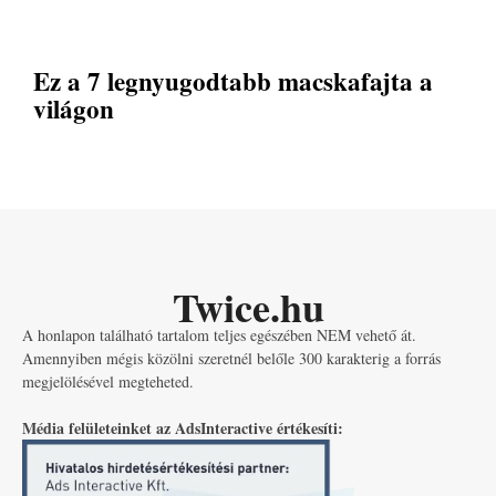
Ez a 7 legnyugodtabb macskafajta a
világon
Twice.hu
A honlapon található tartalom teljes egészében NEM vehető át.
Amennyiben mégis közölni szeretnél belőle 300 karakterig a forrás
megjelölésével megteheted.
Média felületeinket az AdsInteractive értékesíti: