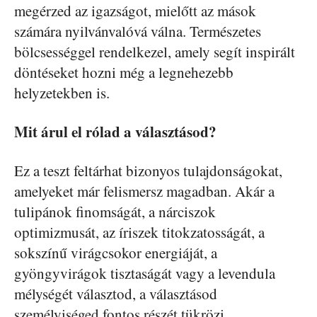
megérzed az igazságot, mielőtt az mások
számára nyilvánvalóvá válna. Természetes
bölcsességgel rendelkezel, amely segít inspirált
döntéseket hozni még a legnehezebb
helyzetekben is.
Mit árul el rólad a választásod?
Ez a teszt feltárhat bizonyos tulajdonságokat,
amelyeket már felismersz magadban. Akár a
tulipánok finomságát, a nárciszok
optimizmusát, az íriszek titokzatosságát, a
sokszínű virágcsokor energiáját, a
gyöngyvirágok tisztaságát vagy a levendula
mélységét választod, a választásod
személyiséged fontos részét tükrözi.