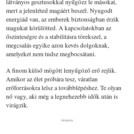
látványos gesztusokkal nyűgözz le másokat,
mert a jelenléted magáért beszél. Nyugodt
energiád van, az emberek biztonságban érzik
magukat körülötted. A kapcsolatokban az
őszinteségre és a stabilitásra törekszel, a
megcsalás egyike azon kevés dolgoknak,
amelyeket nem tudsz megbocsátani.
A finom külső mögött lenyűgöző erő rejlik.
Amikor az élet próbára tesz, váratlan
erőforrásokra lelsz a továbblépéshez. Te olyan
nő vagy, aki még a legnehezebb idők után is
virágzik.
Hirdetés