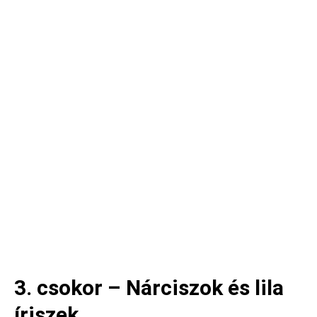
3. csokor – Nárciszok és lila
íriszek