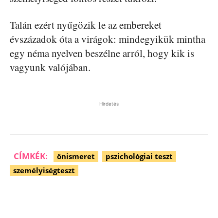
Talán ezért nyűgözik le az embereket
évszázadok óta a virágok: mindegyikük mintha
egy néma nyelven beszélne arról, hogy kik is
vagyunk valójában.
Hirdetés
CÍMKÉK:
önismeret
pszichológiai teszt
személyiségteszt
Facebook
Pinterest
WhatsApp