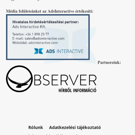
Média felületeinket az AdsInteractive értékesíti:
Partnereink:
Rólunk
Adatkezelési tájékoztató