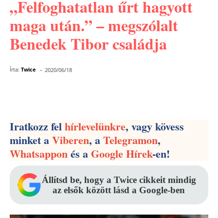
„Felfoghatatlan űrt hagyott
maga után.” – megszólalt
Benedek Tibor családja
-
Írta:
Twice
2020/06/18
Facebook
Pinterest
WhatsApp
Iratkozz fel
hírlevelünkre
, vagy kövess
minket a
Viberen
, a
Telegramon
,
Whatsappon
és a
Google Hírek
-en!
Állítsd be, hogy a Twice cikkeit mindig
az elsők között lásd a Google-ben