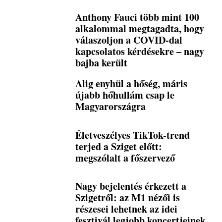
Anthony Fauci több mint 100
alkalommal megtagadta, hogy
válaszoljon a COVID-dal
kapcsolatos kérdésekre – nagy
bajba került
Alig enyhül a hőség, máris
újabb hőhullám csap le
Magyarországra
Életveszélyes TikTok-trend
terjed a Sziget előtt:
megszólalt a főszervező
Nagy bejelentés érkezett a
Szigetről: az M1 nézői is
részesei lehetnek az idei
fesztivál legjobb koncertjeinek