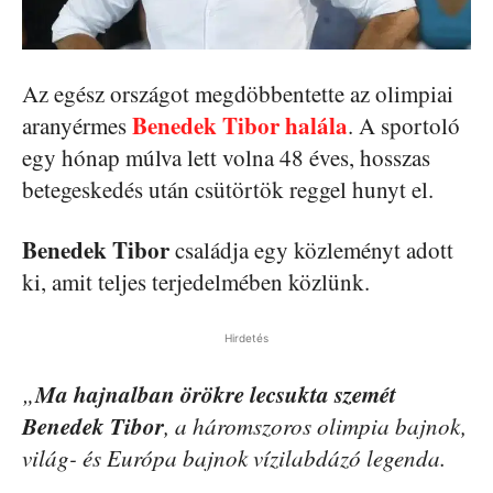
Az egész országot megdöbbentette az olimpiai
Benedek Tibor halála
aranyérmes
. A sportoló
egy hónap múlva lett volna 48 éves, hosszas
betegeskedés után csütörtök reggel hunyt el.
Benedek Tibor
családja egy közleményt adott
ki, amit teljes terjedelmében közlünk.
Hirdetés
Ma hajnalban örökre lecsukta szemét
„
Benedek Tibor
, a háromszoros olimpia bajnok,
világ- és Európa bajnok vízilabdázó legenda.