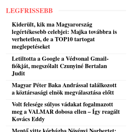
LEGFRISSEBB
Kiderült, kik ma Magyarország
legértékesebb celebjei: Majka továbbra is
verhetetlen, de a TOP10 tartogat
meglepetéseket
Letiltotta a Google a Védvonal Gmail-
fiókját, megszólalt Czunyiné Bertalan
Judit
Magyar Péter Baka Andrással találkozott
a köztársasági elnök megválasztása előtt
Volt felesége súlyos vádakat fogalmazott
meg a VALMAR dobosa ellen – Így reagált
Kovács Eddy
Mentő vitte kórházba Növényi Norbertet: