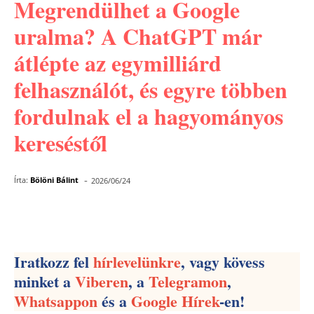
Megrendülhet a Google
uralma? A ChatGPT már
átlépte az egymilliárd
felhasználót, és egyre többen
fordulnak el a hagyományos
kereséstől
-
Írta:
Bölöni Bálint
2026/06/24
Facebook
Pinterest
WhatsApp
Iratkozz fel
hírlevelünkre
, vagy kövess
minket a
Viberen
, a
Telegramon
,
Whatsappon
és a
Google Hírek
-en!